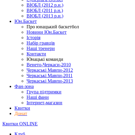
ВЮБЛ (2012 р.н.)
ВЮБЛ (2011 р.н.)
ВЮБЛ (2013 р.н.)
Юн.Баскет
Про юнацький баскетбол
Новини Юн.Баскет
Історія
Набір гравців
Наші тренери
Контакти
Юнацькі команди
Венето-Черкаси-2010
Черкаські Мавпи-2012
Черкаські Мавпи-2011
Черкаські Мавпи-2013
Фан-зона
Група підтримки
Наші фани
Інтернет-магазин
Квитки
Донат
Квитки ONLINE
Клуб