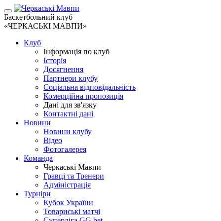
Баскетбольний клуб
«ЧЕРКАСЬКІ МАВПИ»
Клуб
Інформація по клуб
Історія
Досягнення
Партнери клубу
Соціальна відповідальність
Комерційна пропозиція
Дані для зв'язку
Контактні дані
Новини
Новини клубу
Відео
Фотогалерея
Команда
Черкаські Мавпи
Гравці та Тренери
Адміністрація
Турніри
Кубок України
Товариські матчі
Суперліга GG.bet