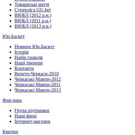
Товариські матчі
Суперліга GG.bet
ВЮБЛ (2012 р.н.)
ВЮБЛ (2011 р.н.)
ВЮБЛ (2013 р.н.)
Юн.Баскет
Новини Юн.Баскет
Історія
Набір гравців
Наші тренери
Контакти
Венето-Черкаси-2010
Черкаські Мавпи-2012
Черкаські Мавпи-2011
Черкаські Мавпи-2013
Фан-зона
Група підтримки
Наші фани
Інтернет-магазин
Квитки