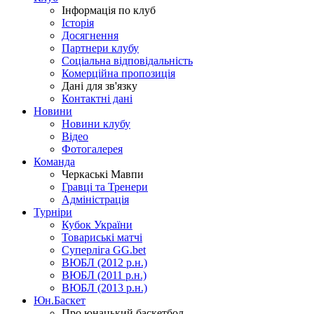
Інформація по клуб
Історія
Досягнення
Партнери клубу
Соціальна відповідальність
Комерційна пропозиція
Дані для зв'язку
Контактні дані
Новини
Новини клубу
Відео
Фотогалерея
Команда
Черкаські Мавпи
Гравці та Тренери
Адміністрація
Турніри
Кубок України
Товариські матчі
Суперліга GG.bet
ВЮБЛ (2012 р.н.)
ВЮБЛ (2011 р.н.)
ВЮБЛ (2013 р.н.)
Юн.Баскет
Про юнацький баскетбол