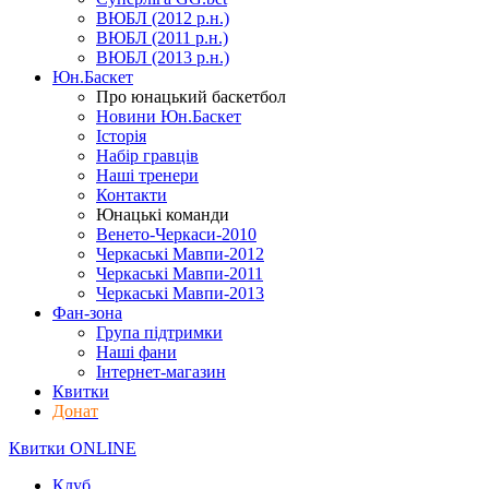
ВЮБЛ (2012 р.н.)
ВЮБЛ (2011 р.н.)
ВЮБЛ (2013 р.н.)
Юн.Баскет
Про юнацький баскетбол
Новини Юн.Баскет
Історія
Набір гравців
Наші тренери
Контакти
Юнацькі команди
Венето-Черкаси-2010
Черкаські Мавпи-2012
Черкаські Мавпи-2011
Черкаські Мавпи-2013
Фан-зона
Група підтримки
Наші фани
Інтернет-магазин
Квитки
Донат
Квитки ONLINE
Клуб