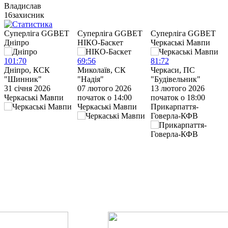
Владислав
16
захисник
Cуперліга GGBET
Cуперліга GGBET
Cуперліга GGBET
Дніпро
НІКО-Баскет
Черкаські Мавпи
Ч
101
:
70
69
:
56
81
:
72
7
Дніпро, КСК
Миколаїв, СК
Черкаси, ПС
Ч
"Шинник"
"Надія"
"Будівельник"
“
31 січня 2026
07 лютого 2026
13 лютого 2026
1
Черкаські Мавпи
початок о 14:00
початок о 18:00
п
Черкаські Мавпи
Прикарпаття-
С
Говерла-КФВ
У