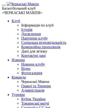
Баскетбольний клуб
«ЧЕРКАСЬКІ МАВПИ»
Клуб
Інформація по клуб
Історія
Досягнення
Партнери клубу
Соціальна відповідальність
Комерційна пропозиція
Дані для зв'язку
Контактні дані
Новини
Новини клубу
Відео
Фотогалерея
Команда
Черкаські Мавпи
Гравці та Тренери
Адміністрація
Турніри
Кубок України
Товариські матчі
Суперліга GG.bet