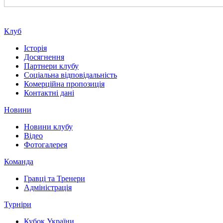
Клуб
Історія
Досягнення
Партнери клубу
Соціальна відповідальність
Комерційна пропозиція
Контактні дані
Новини
Новини клубу
Відео
Фотогалерея
Команда
Гравці та Тренери
Адміністрація
Турніри
Кубок України