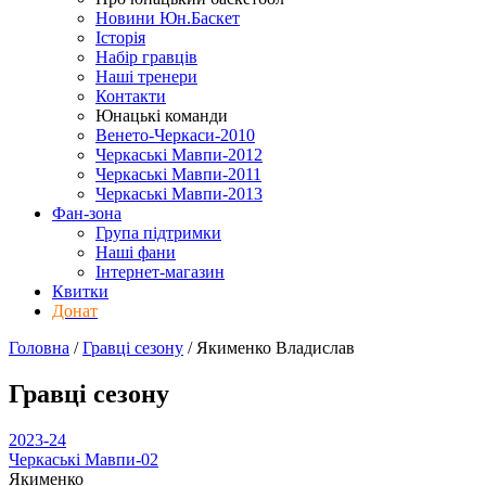
Новини Юн.Баскет
Історія
Набір гравців
Наші тренери
Контакти
Юнацькі команди
Венето-Черкаси-2010
Черкаські Мавпи-2012
Черкаські Мавпи-2011
Черкаські Мавпи-2013
Фан-зона
Група підтримки
Наші фани
Інтернет-магазин
Квитки
Донат
Головна
/
Гравці сезону
/
Якименко Владислав
Гравці сезону
2023-24
Черкаські Мавпи-02
Якименко