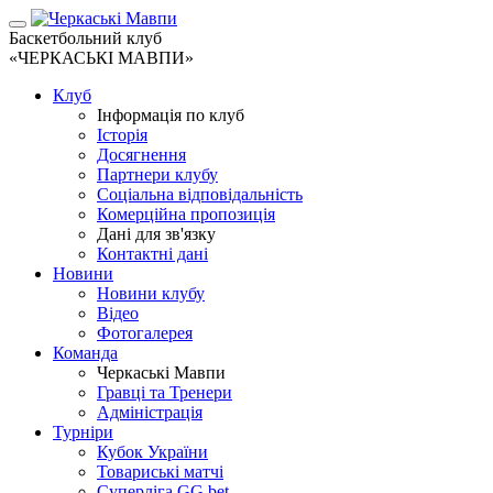
Баскетбольний клуб
«ЧЕРКАСЬКІ МАВПИ»
Клуб
Інформація по клуб
Історія
Досягнення
Партнери клубу
Соціальна відповідальність
Комерційна пропозиція
Дані для зв'язку
Контактні дані
Новини
Новини клубу
Відео
Фотогалерея
Команда
Черкаські Мавпи
Гравці та Тренери
Адміністрація
Турніри
Кубок України
Товариські матчі
Суперліга GG.bet