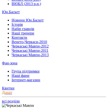
ВЮБЛ (2013 р.н.)
Юн.Баскет
Новини Юн.Баскет
Історія
Набір гравців
Наші тренери
Контакти
Венето-Черкаси-2010
Черкаські Мавпи-2012
Черкаські Мавпи-2011
Черкаські Мавпи-2013
Фан-зона
Група підтримки
Наші фани
Інтернет-магазин
Квитки
Донат
всі розділи