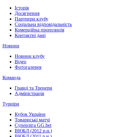
Історія
Досягнення
Партнери клубу
Соціальна відповідальність
Комерційна пропозиція
Контактні дані
Новини
Новини клубу
Відео
Фотогалерея
Команда
Гравці та Тренери
Адміністрація
Турніри
Кубок України
Товариські матчі
Суперліга GG.bet
ВЮБЛ (2012 р.н.)
ВЮБЛ (2011 р.н.)