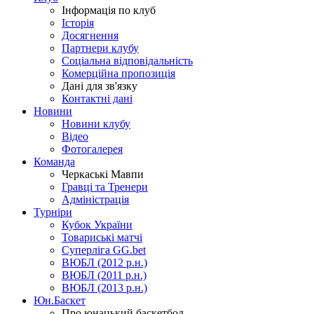
Інформація по клуб
Історія
Досягнення
Партнери клубу
Соціальна відповідальність
Комерційна пропозиція
Дані для зв'язку
Контактні дані
Новини
Новини клубу
Відео
Фотогалерея
Команда
Черкаські Мавпи
Гравці та Тренери
Адміністрація
Турніри
Кубок України
Товариські матчі
Суперліга GG.bet
ВЮБЛ (2012 р.н.)
ВЮБЛ (2011 р.н.)
ВЮБЛ (2013 р.н.)
Юн.Баскет
Про юнацький баскетбол