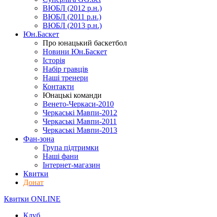
ВЮБЛ (2012 р.н.)
ВЮБЛ (2011 р.н.)
ВЮБЛ (2013 р.н.)
Юн.Баскет
Про юнацький баскетбол
Новини Юн.Баскет
Історія
Набір гравців
Наші тренери
Контакти
Юнацькі команди
Венето-Черкаси-2010
Черкаські Мавпи-2012
Черкаські Мавпи-2011
Черкаські Мавпи-2013
Фан-зона
Група підтримки
Наші фани
Інтернет-магазин
Квитки
Донат
Квитки ONLINE
Клуб