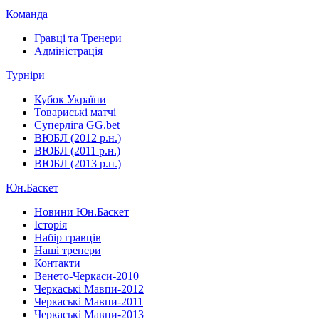
Команда
Гравці та Тренери
Адміністрація
Турніри
Кубок України
Товариські матчі
Суперліга GG.bet
ВЮБЛ (2012 р.н.)
ВЮБЛ (2011 р.н.)
ВЮБЛ (2013 р.н.)
Юн.Баскет
Новини Юн.Баскет
Історія
Набір гравців
Наші тренери
Контакти
Венето-Черкаси-2010
Черкаські Мавпи-2012
Черкаські Мавпи-2011
Черкаські Мавпи-2013