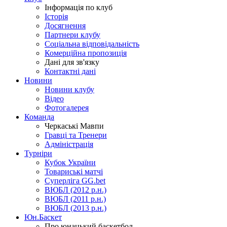
Інформація по клуб
Історія
Досягнення
Партнери клубу
Соціальна відповідальність
Комерційна пропозиція
Дані для зв'язку
Контактні дані
Новини
Новини клубу
Відео
Фотогалерея
Команда
Черкаські Мавпи
Гравці та Тренери
Адміністрація
Турніри
Кубок України
Товариські матчі
Суперліга GG.bet
ВЮБЛ (2012 р.н.)
ВЮБЛ (2011 р.н.)
ВЮБЛ (2013 р.н.)
Юн.Баскет
Про юнацький баскетбол