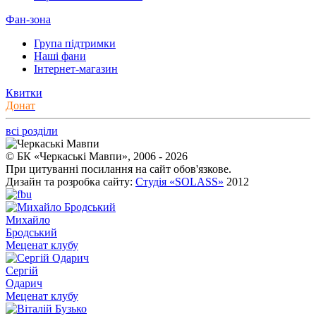
Фан-зона
Група підтримки
Наші фани
Інтернет-магазин
Квитки
Донат
всі розділи
© БК «Черкаські Мавпи», 2006 - 2026
При цитуванні посилання на сайт обов'язкове.
Дизайн та розробка сайту:
Студія «SOLASS»
2012
Михайло
Бродський
Меценат клубу
Сергій
Одарич
Меценат клубу