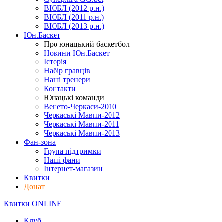
ВЮБЛ (2012 р.н.)
ВЮБЛ (2011 р.н.)
ВЮБЛ (2013 р.н.)
Юн.Баскет
Про юнацький баскетбол
Новини Юн.Баскет
Історія
Набір гравців
Наші тренери
Контакти
Юнацькі команди
Венето-Черкаси-2010
Черкаські Мавпи-2012
Черкаські Мавпи-2011
Черкаські Мавпи-2013
Фан-зона
Група підтримки
Наші фани
Інтернет-магазин
Квитки
Донат
Квитки ONLINE
Клуб