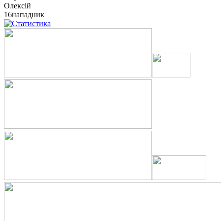
Олексій
16
нападник