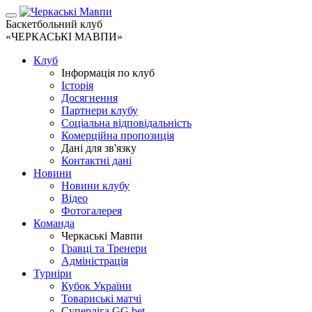
Баскетбольний клуб
«ЧЕРКАСЬКІ МАВПИ»
Клуб
Інформація по клуб
Історія
Досягнення
Партнери клубу
Соціальна відповідальність
Комерційна пропозиція
Дані для зв'язку
Контактні дані
Новини
Новини клубу
Відео
Фотогалерея
Команда
Черкаські Мавпи
Гравці та Тренери
Адміністрація
Турніри
Кубок України
Товариські матчі
Суперліга GG.bet