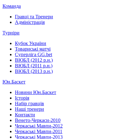
Команда
Гравці та Тренери
Адміністрація
Турніри
Кубок України
Товариські матчі
Суперліга GG.bet
ВЮБЛ (2012 р.н.)
ВЮБЛ (2011 р.н.)
ВЮБЛ (2013 р.н.)
Юн.Баскет
Новини Юн.Баскет
Історія
Набір гравців
Наші тренери
Контакти
Венето-Черкаси-2010
Черкаські Мавпи-2012
Черкаські Мавпи-2011
Черкаські Мавпи-2013