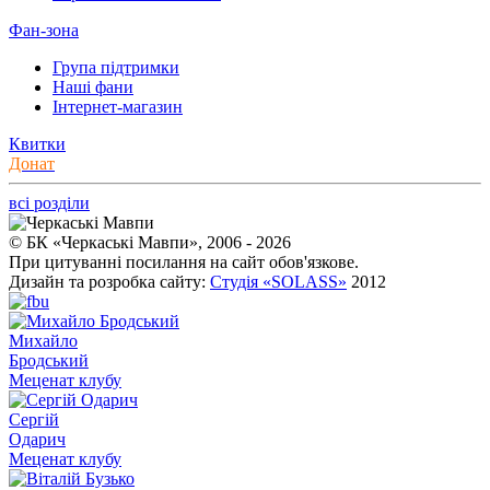
Фан-зона
Група підтримки
Наші фани
Інтернет-магазин
Квитки
Донат
всі розділи
© БК «Черкаські Мавпи», 2006 - 2026
При цитуванні посилання на сайт обов'язкове.
Дизайн та розробка сайту:
Студія «SOLASS»
2012
Михайло
Бродський
Меценат клубу
Сергій
Одарич
Меценат клубу