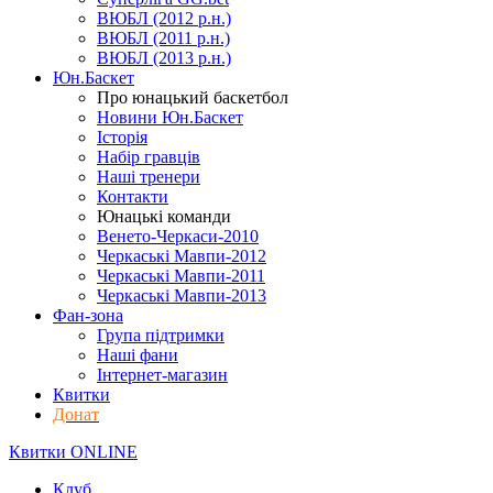
ВЮБЛ (2012 р.н.)
ВЮБЛ (2011 р.н.)
ВЮБЛ (2013 р.н.)
Юн.Баскет
Про юнацький баскетбол
Новини Юн.Баскет
Історія
Набір гравців
Наші тренери
Контакти
Юнацькі команди
Венето-Черкаси-2010
Черкаські Мавпи-2012
Черкаські Мавпи-2011
Черкаські Мавпи-2013
Фан-зона
Група підтримки
Наші фани
Інтернет-магазин
Квитки
Донат
Квитки ONLINE
Клуб