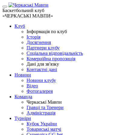
Баскетбольний клуб
«ЧЕРКАСЬКІ МАВПИ»
Клуб
Інформація по клуб
Історія
Досягнення
Партнери клубу
Соціальна відповідальність
Комерційна пропозиція
Дані для зв'язку
Контактні дані
Новини
Новини клубу
Відео
Фотогалерея
Команда
Черкаські Мавпи
Гравці та Тренери
Адміністрація
Турніри
Кубок України
Товариські матчі
Суперліга GG.bet