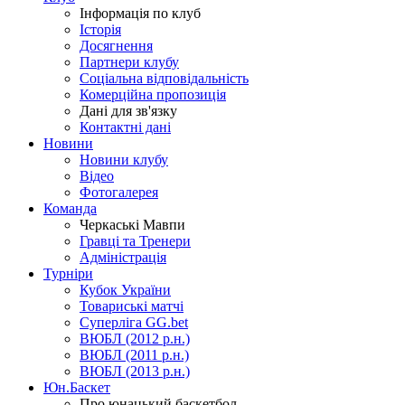
Інформація по клуб
Історія
Досягнення
Партнери клубу
Соціальна відповідальність
Комерційна пропозиція
Дані для зв'язку
Контактні дані
Новини
Новини клубу
Відео
Фотогалерея
Команда
Черкаські Мавпи
Гравці та Тренери
Адміністрація
Турніри
Кубок України
Товариські матчі
Суперліга GG.bet
ВЮБЛ (2012 р.н.)
ВЮБЛ (2011 р.н.)
ВЮБЛ (2013 р.н.)
Юн.Баскет
Про юнацький баскетбол