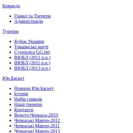
Команда
Гравці та Тренери
Адміністрація
Турніри
Кубок України
Товариські матчі
Суперліга GG.bet
ВЮБЛ (2012 р.н.)
ВЮБЛ (2011 р.н.)
ВЮБЛ (2013 р.н.)
Юн.Баскет
Новини Юн.Баскет
Історія
Набір гравців
Наші тренери
Контакти
Венето-Черкаси-2010
Черкаські Мавпи-2012
Черкаські Мавпи-2011
Черкаські Мавпи-2013