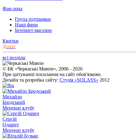
Фан-зона
Група підтримки
Наші фани
Інтернет-магазин
Квитки
Донат
всі розділи
© БК «Черкаські Мавпи», 2006 - 2026
При цитуванні посилання на сайт обов'язкове.
Дизайн та розробка сайту:
Студія «SOLASS»
2012
Михайло
Бродський
Меценат клубу
Сергій
Одарич
Меценат клубу