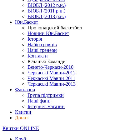
ВЮБЛ (2012 р.н.)
ВЮБЛ (2011 р.н.)
ВЮБЛ (2013 р.н.)
Юн.Баскет
Про юнацький баскетбол
Новини Юн.Баскет
Історія
Набір гравців
Наші тренери
Контакти
Юнацькі команди
Венето-Черкаси-2010
Черкаські Мавпи-2012
Черкаські Мавпи-2011
Черкаські Мавпи-2013
Фан-зона
Група підтримки
Наші фани
Інтернет-магазин
Квитки
Донат
Квитки ONLINE
Клуб