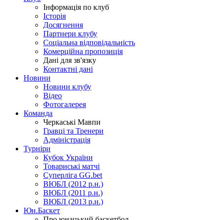
Інформація по клуб
Історія
Досягнення
Партнери клубу
Соціальна відповідальність
Комерційна пропозиція
Дані для зв'язку
Контактні дані
Новини
Новини клубу
Відео
Фотогалерея
Команда
Черкаські Мавпи
Гравці та Тренери
Адміністрація
Турніри
Кубок України
Товариські матчі
Суперліга GG.bet
ВЮБЛ (2012 р.н.)
ВЮБЛ (2011 р.н.)
ВЮБЛ (2013 р.н.)
Юн.Баскет
Про юнацький баскетбол