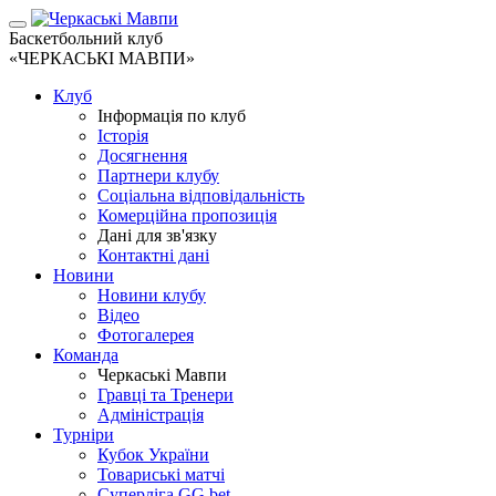
Баскетбольний клуб
«ЧЕРКАСЬКІ МАВПИ»
Клуб
Інформація по клуб
Історія
Досягнення
Партнери клубу
Соціальна відповідальність
Комерційна пропозиція
Дані для зв'язку
Контактні дані
Новини
Новини клубу
Відео
Фотогалерея
Команда
Черкаські Мавпи
Гравці та Тренери
Адміністрація
Турніри
Кубок України
Товариські матчі
Суперліга GG.bet