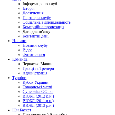
Інформація по клуб
Історія
Досягнення
Партнери клубу
Соціальна відповідальність
Комерційна пропозиція
Дані для зв'язку
Контактні дані
Новини
Новини клубу
Відео
Фотогалерея
Команда
Черкаські Мавпи
Гравці та Тренери
Адміністрація
Турніри
Кубок України
Товариські матчі
Суперліга GG.bet
ВЮБЛ (2012 р.н.)
ВЮБЛ (2011 р.н.)
ВЮБЛ (2013 р.н.)
Юн.Баскет
Про юнацький баскетбол