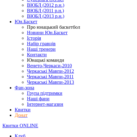
ВЮБЛ (2012 р.н.)
ВЮБЛ (2011 р.н.)
ВЮБЛ (2013 р.н.)
Юн.Баскет
Про юнацький баскетбол
Новини Юн.Баскет
Історія
Набір гравців
Наші тренери
Контакти
Юнацькі команди
Венето-Черкаси-2010
Черкаські Мавпи-2012
Черкаські Мавпи-2011
Черкаські Мавпи-2013
Фан-зона
Група підтримки
Наші фани
Інтернет-магазин
Квитки
Донат
Квитки ONLINE
Клуб