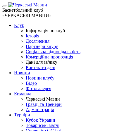
Баскетбольний клуб
«ЧЕРКАСЬКІ МАВПИ»
Клуб
Інформація по клуб
Історія
Досягнення
Партнери клубу
Соціальна відповідальність
Комерційна пропозиція
Дані для зв'язку
Контактні дані
Новини
Новини клубу
Відео
Фотогалерея
Команда
Черкаські Мавпи
Гравці та Тренери
Адміністрація
Турніри
Кубок України
Товариські матчі
Суперліга GG.bet