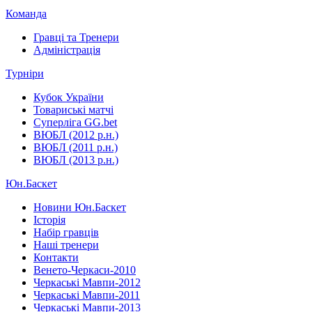
Команда
Гравці та Тренери
Адміністрація
Турніри
Кубок України
Товариські матчі
Суперліга GG.bet
ВЮБЛ (2012 р.н.)
ВЮБЛ (2011 р.н.)
ВЮБЛ (2013 р.н.)
Юн.Баскет
Новини Юн.Баскет
Історія
Набір гравців
Наші тренери
Контакти
Венето-Черкаси-2010
Черкаські Мавпи-2012
Черкаські Мавпи-2011
Черкаські Мавпи-2013