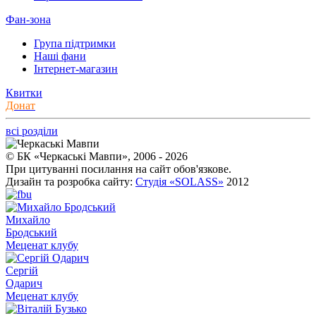
Фан-зона
Група підтримки
Наші фани
Інтернет-магазин
Квитки
Донат
всі розділи
© БК «Черкаські Мавпи», 2006 - 2026
При цитуванні посилання на сайт обов'язкове.
Дизайн та розробка сайту:
Студія «SOLASS»
2012
Михайло
Бродський
Меценат клубу
Сергій
Одарич
Меценат клубу