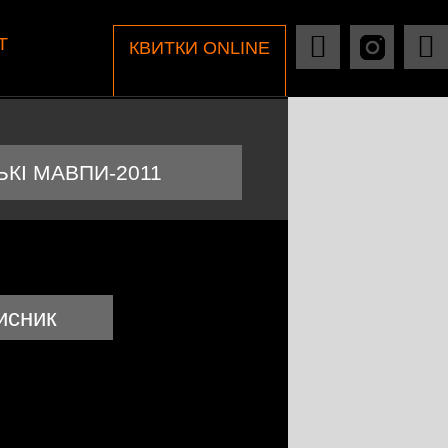
Т
КВИТКИ ONLINE
КІ МАВПИ-2011
исник