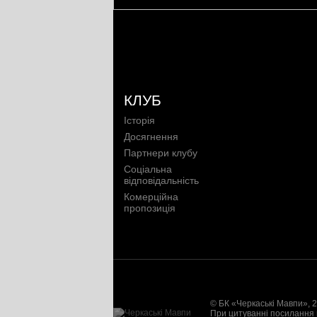
КЛУБ
Історія
Досягнення
Партнери клубу
Соціальна
відповідальність
Комерційна
пропозиція
Контактні дані
НОВИНИ
Новини клубу
Відео
Фотогалерея
© БК «Черкаські Мавпи», 2
При цитуванні посилання 