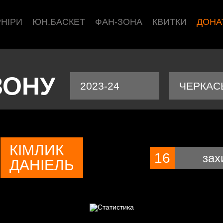
РНІРИ
ЮН.БАСКЕТ
ФАН-ЗОНА
КВИТКИ
ДОНА
ЗОНУ
2023-24
ЧЕРКАСЬ
КІМЛИК
16
зах
ДАНІЕЛЬ