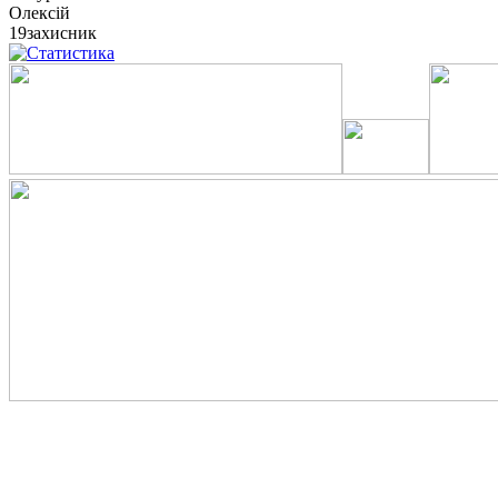
Олексій
19
захисник