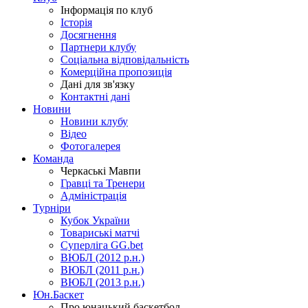
Інформація по клуб
Історія
Досягнення
Партнери клубу
Соціальна відповідальність
Комерційна пропозиція
Дані для зв'язку
Контактні дані
Новини
Новини клубу
Відео
Фотогалерея
Команда
Черкаські Мавпи
Гравці та Тренери
Адміністрація
Турніри
Кубок України
Товариські матчі
Суперліга GG.bet
ВЮБЛ (2012 р.н.)
ВЮБЛ (2011 р.н.)
ВЮБЛ (2013 р.н.)
Юн.Баскет
Про юнацький баскетбол