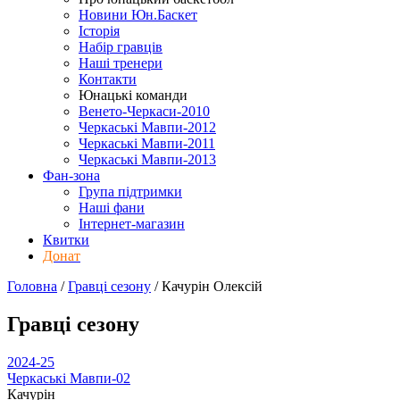
Новини Юн.Баскет
Історія
Набір гравців
Наші тренери
Контакти
Юнацькі команди
Венето-Черкаси-2010
Черкаські Мавпи-2012
Черкаські Мавпи-2011
Черкаські Мавпи-2013
Фан-зона
Група підтримки
Наші фани
Інтернет-магазин
Квитки
Донат
Головна
/
Гравці сезону
/
Качурін Олексій
Гравці сезону
2024-25
Черкаські Мавпи-02
Качурін