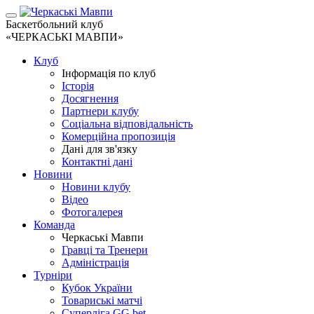
Баскетбольний клуб
«ЧЕРКАСЬКІ МАВПИ»
Клуб
Інформація по клуб
Історія
Досягнення
Партнери клубу
Соціальна відповідальність
Комерційна пропозиція
Дані для зв'язку
Контактні дані
Новини
Новини клубу
Відео
Фотогалерея
Команда
Черкаські Мавпи
Гравці та Тренери
Адміністрація
Турніри
Кубок України
Товариські матчі
Суперліга GG.bet