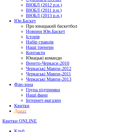
ВЮБЛ (2012 р.н.)
ВЮБЛ (2011 р.н.)
ВЮБЛ (2013 р.н.)
Юн.Баскет
Про юнацький баскетбол
Новини Юн.Баскет
Історія
Набір гравців
Наші тренери
Контакти
Юнацькі команди
Венето-Черкаси-2010
Черкаські Мавпи-2012
Черкаські Мавпи-2011
Черкаські Мавпи-2013
Фан-зона
Група підтримки
Наші фани
Інтернет-магазин
Квитки
Донат
Квитки ONLINE
Клуб