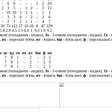
-
6
6
-
-
-
1
2
10
2
3
5
-
1
2
-
3
12
-
10
10
3
1
1
-
1
3
-
3
3
4
-
2
-
2
6
-
2
2
2
1
1
-
4
7
39
73
112
27
10
26
8
47
229
1.6
2.9
4.5
1.1
0.4
1
0.3
1.9
9.2
чкові (попадання - кидки),
3х
- 3-очкові (попадання - кидки),
1х
- 
,
пх
- перехват м'яча,
вт
- втрата,
бш
- блок-шот,
ф
- персональні
ч
пс
пд
гп
пх
вт
бш
ф
оч
1
7
8
1
-
2
-
2
5
1
7
8
1
-
2
-
2
5
1
7
8
1
-
2
-
2
5
чкові (попадання - кидки),
3х
- 3-очкові (попадання - кидки),
1х
- 
,
пх
- перехват м'яча,
вт
- втрата,
бш
- блок-шот,
ф
- персональні