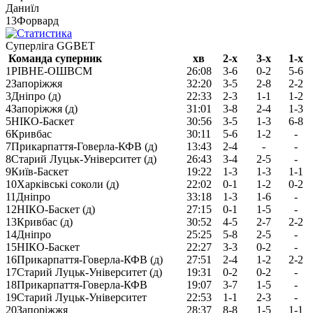
Даниїл
13
Форвард
Cуперліга GGBET
Команда суперник
хв
2-х
3-х
1-х
1
РІВНЕ-ОШВСМ
26:08
3-6
0-2
5-6
2
Запоріжжя
32:20
3-5
2-8
2-2
3
Дніпро (д)
22:33
2-3
1-1
1-2
4
Запоріжжя (д)
31:01
3-8
2-4
1-3
5
НІКО-Баскет
30:56
3-5
1-3
6-8
6
Кривбас
30:11
5-6
1-2
-
7
Прикарпаття-Говерла-КФВ (д)
13:43
2-4
-
-
8
Старий Луцьк-Університет (д)
26:43
3-4
2-5
-
9
Київ-Баскет
19:22
1-3
1-3
1-1
10
Харківські соколи (д)
22:02
0-1
1-2
0-2
11
Дніпро
33:18
1-3
1-6
-
12
НІКО-Баскет (д)
27:15
0-1
1-5
-
13
Кривбас (д)
30:52
4-5
2-7
2-2
14
Дніпро
25:25
5-8
2-5
-
15
НІКО-Баскет
22:27
3-3
0-2
-
16
Прикарпаття-Говерла-КФВ (д)
27:51
2-4
1-2
2-2
17
Старий Луцьк-Університет (д)
19:31
0-2
0-2
-
18
Прикарпаття-Говерла-КФВ
19:07
3-7
1-5
-
19
Старий Луцьк-Університет
22:53
1-1
2-3
-
20
Запоріжжя
28:37
8-8
1-5
1-1