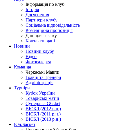
Інформація по клуб
Історія
Досягнення
Партнери клубу
Соціальна відповідальність
Комерційна пропозиція
Дані для зв'язку
Контактні дані
Новини
Новини клубу
Відео
Фотогалерея
Команда
Черкаські Мавпи
Гравці та Тренери
Адміністрація
Турніри
Кубок України
Товариські матчі
Суперліга GG.bet
ВЮБЛ (2012 р.н.)
ВЮБЛ (2011 р.н.)
ВЮБЛ (2013 р.н.)
Юн.Баскет
Про юнацький баскетбол