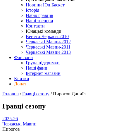
Новини Юн.Баскет
Історія
Набір гравців
Наші тренери
Контакти
Юнацькі команди
Венето-Черкаси-2010
Черкаські Мавпи-2012
Черкаські Мавпи-2011
Черкаські Мавпи-2013
Фан-зона
Група підтримки
Наші фани
Інтернет-магазин
Квитки
Донат
Головна
/
Гравці сезону
/
Пирогов Даниїл
Гравці сезону
2025-26
Черкаські Мавпи
Пирогов