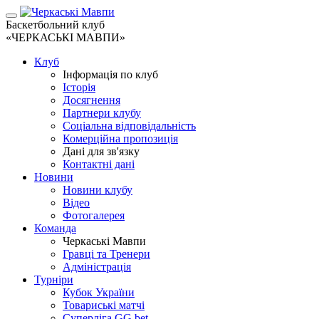
Баскетбольний клуб
«ЧЕРКАСЬКІ МАВПИ»
Клуб
Інформація по клуб
Історія
Досягнення
Партнери клубу
Соціальна відповідальність
Комерційна пропозиція
Дані для зв'язку
Контактні дані
Новини
Новини клубу
Відео
Фотогалерея
Команда
Черкаські Мавпи
Гравці та Тренери
Адміністрація
Турніри
Кубок України
Товариські матчі
Суперліга GG.bet