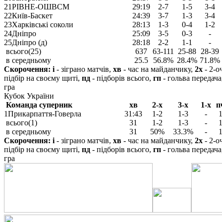
21
РІВНЕ-ОШВСМ
29:19
2-7
1-5
3-4
22
Київ-Баскет
24:39
3-7
1-3
3-4
23
Харківські соколи
28:13
1-3
0-4
1-2
24
Дніпро
25:09
3-5
0-3
-
25
Дніпро (д)
28:18
2-2
1-1
-
всього(25)
637
63-111
25-88
28-39
в середньому
25.5
56.8%
28.4%
71.8%
Скорочення:
і
- зіграно матчів,
хв
- час на майданчику,
2х
- 2-о
підбір на своєму щиті,
пд
- підборів всього,
гп
- гольва передача
гра
Кубок України
Команда суперник
хв
2-х
3-х
1-х
п
1
Прикарпаття-Говерла
31:43
1-2
1-3
-
всього(1)
31
1-2
1-3
-
в середньому
31
50%
33.3%
-
Скорочення:
і
- зіграно матчів,
хв
- час на майданчику,
2х
- 2-о
підбір на своєму щиті,
пд
- підборів всього,
гп
- гольва передача
гра