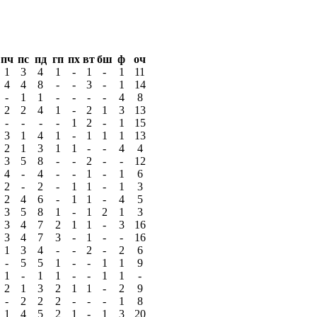
пч
пс
пд
гп
пх
вт
бш
ф
оч
1
3
4
1
-
1
-
1
11
4
4
8
-
-
3
-
1
14
-
1
1
-
-
-
-
4
8
2
2
4
1
-
2
1
3
13
-
-
-
-
1
2
-
1
15
3
1
4
1
-
1
1
1
13
2
1
3
1
1
-
-
4
4
3
5
8
-
-
2
-
-
12
4
-
4
-
-
1
-
1
6
2
-
2
-
1
1
-
1
3
2
4
6
-
1
1
-
4
5
3
5
8
1
-
1
2
1
3
3
4
7
2
1
1
-
3
16
3
4
7
3
-
1
-
-
16
1
3
4
-
-
2
-
2
6
-
5
5
1
-
-
1
1
9
1
-
1
1
-
-
1
1
-
2
1
3
2
1
1
-
2
9
-
2
2
2
-
-
-
1
8
1
4
5
2
1
-
1
3
20