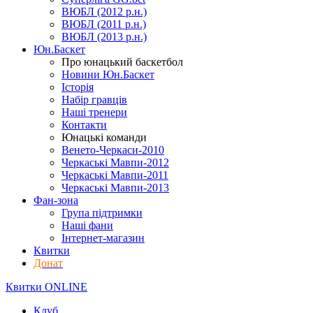
ВЮБЛ (2012 р.н.)
ВЮБЛ (2011 р.н.)
ВЮБЛ (2013 р.н.)
Юн.Баскет
Про юнацький баскетбол
Новини Юн.Баскет
Історія
Набір гравців
Наші тренери
Контакти
Юнацькі команди
Венето-Черкаси-2010
Черкаські Мавпи-2012
Черкаські Мавпи-2011
Черкаські Мавпи-2013
Фан-зона
Група підтримки
Наші фани
Інтернет-магазин
Квитки
Донат
Квитки ONLINE
Клуб