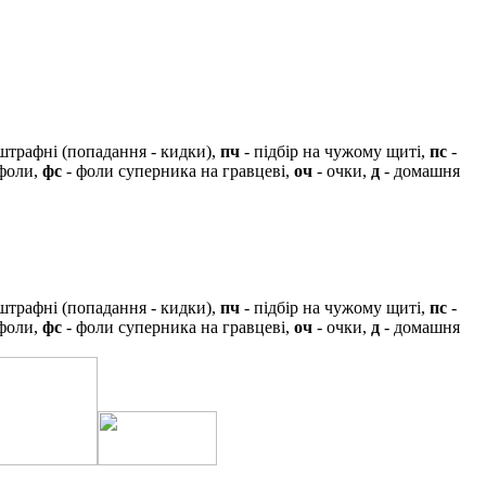
штрафні (попадання - кидки),
пч
- підбір на чужому щиті,
пс
-
 фоли,
фс
- фоли суперника на гравцеві,
оч
- очки,
д
- домашня
штрафні (попадання - кидки),
пч
- підбір на чужому щиті,
пс
-
 фоли,
фс
- фоли суперника на гравцеві,
оч
- очки,
д
- домашня