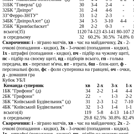
31
БК "Говерла" (д)
30
3-4
2-4
-
32
БК "Дніпро"
31
2-4
4-6
-
33
"Ферро-ЗНТУ"
33
1-2
2-3
-
34
БК "ДніпроАзот" (д)
34
3-5
3-10
4-4
35
БК "Кривбасбаскет"
28
2-2
0-3
-
всього(35)
1120
74-123
43-141
80-107
2
в середньому
32
60.2%
30.5%
74.8%
0
Скорочення:
і
- зіграно матчів,
хв
- час на майданчику,
2х
- 2-
очкові (попадання - кидки),
3х
- 3-очкові (попадання - кидки),
1х
- штрафні (попадання - кидки),
пч
- підбір на чужому щиті,
пс
- підбір на своєму щиті,
пд
- підборів всього,
гп
- гольва
передача,
пх
- перехват м'яча,
вт
- втрата,
бш
- блок-шот,
ф
-
персональні фоли,
фс
- фоли суперника на гравцеві,
оч
- очки,
д
- домашня гра
Кубок УБЛ
Команда суперник
хв
2-х
3-х
1-х
1
БК "Грифони" (д)
34
2-2
1-4
4-4
2
БК "Грифони"
22
-
1-3
2-2
3
БК "Київський Будівельник" (д)
31
2-3
1-2
7-10
4
БК "Київський Будівельник"
32
1-3
1-4
1-1
всього(4)
119
5-8
4-13
14-1
в середньому
29.8
62.5%
30.8%
82.4
Скорочення:
і
- зіграно матчів,
хв
- час на майданчику,
2х
- 2-
очкові (попадання - кидки),
3х
- 3-очкові (попадання - кидки),
1х
- штрафні (попадання - кидки),
пч
- підбір на чужому щиті,