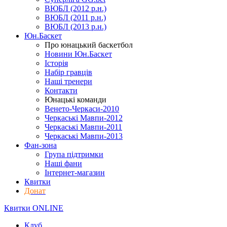
ВЮБЛ (2012 р.н.)
ВЮБЛ (2011 р.н.)
ВЮБЛ (2013 р.н.)
Юн.Баскет
Про юнацький баскетбол
Новини Юн.Баскет
Історія
Набір гравців
Наші тренери
Контакти
Юнацькі команди
Венето-Черкаси-2010
Черкаські Мавпи-2012
Черкаські Мавпи-2011
Черкаські Мавпи-2013
Фан-зона
Група підтримки
Наші фани
Інтернет-магазин
Квитки
Донат
Квитки ONLINE
Клуб