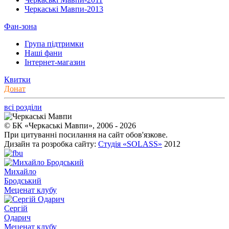
Черкаські Мавпи-2013
Фан-зона
Група підтримки
Наші фани
Інтернет-магазин
Квитки
Донат
всі розділи
© БК «Черкаські Мавпи», 2006 - 2026
При цитуванні посилання на сайт обов'язкове.
Дизайн та розробка сайту:
Студія «SOLASS»
2012
Михайло
Бродський
Меценат клубу
Сергій
Одарич
Меценат клубу