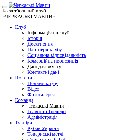
Баскетбольний клуб
«ЧЕРКАСЬКІ МАВПИ»
Клуб
Інформація по клуб
Історія
Досягнення
Партнери клубу
Соціальна відповідальність
Комерційна пропозиція
Дані для зв'язку
Контактні дані
Новини
Новини клубу
Відео
Фотогалерея
Команда
Черкаські Мавпи
Гравці та Тренери
Адміністрація
Турніри
Кубок України
Товариські матчі
Суперліга GG.bet