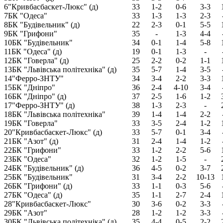
6
"Кривбасбаскет-Люкс" (д)
33
1-2
0-6
3-3
7
БК "Одеса"
33
1-3
1-3
2-3
8
БК "Будівельник" (д)
22
2-3
0-1
5-5
9
БК "Грифони"
35
-
1-3
4-4
10
БК "Будівельник"
34
0-1
1-4
5-8
11
БК "Одеса" (д)
19
0-1
1-3
-
12
БК "Говерла" (д)
25
2-2
0-2
1-1
13
БК "Львівська політехніка" (д)
35
5-7
1-4
3-5
14
"Ферро-ЗНТУ"
34
3-4
2-2
3-3
15
БК "Дніпро"
36
2-4
4-10
3-4
16
БК "Дніпро" (д)
37
2-5
1-6
1-2
17
"Ферро-ЗНТУ" (д)
38
1-3
2-3
-
18
БК "Львівська політехніка"
39
1-4
1-4
2-2
19
БК "Говерла"
33
3-5
2-4
1-2
20
"Кривбасбаскет-Люкс" (д)
33
5-7
0-1
3-4
21
БК "Азот" (д)
31
2-4
1-4
1-2
22
БК "Грифони"
33
1-2
2-2
5-6
23
БК "Одеса"
32
1-2
1-5
-
24
БК "Будівельник" (д)
36
4-5
0-2
3-7
25
БК "Будівельник"
31
3-4
2-2
10-13
26
БК "Грифони" (д)
33
1-1
0-3
5-6
27
БК "Одеса" (д)
35
1-1
2-7
2-4
28
"Кривбасбаскет-Люкс"
30
3-6
0-2
3-3
29
БК "Азот"
28
1-2
1-2
3-3
30
БК "Львівська політехніка" (д)
35
4-4
0-5
2-2