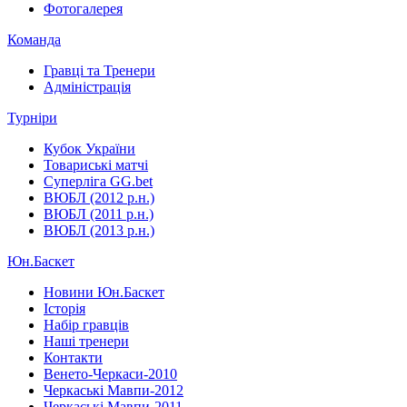
Фотогалерея
Команда
Гравці та Тренери
Адміністрація
Турніри
Кубок України
Товариські матчі
Суперліга GG.bet
ВЮБЛ (2012 р.н.)
ВЮБЛ (2011 р.н.)
ВЮБЛ (2013 р.н.)
Юн.Баскет
Новини Юн.Баскет
Історія
Набір гравців
Наші тренери
Контакти
Венето-Черкаси-2010
Черкаські Мавпи-2012
Черкаські Мавпи-2011