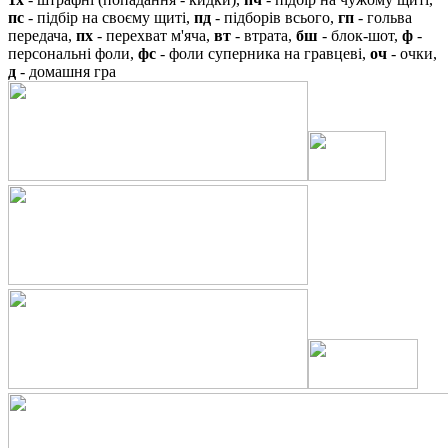
пс
- підбір на своєму щиті,
пд
- підборів всього,
гп
- гольва
передача,
пх
- перехват м'яча,
вт
- втрата,
бш
- блок-шот,
ф
-
персональні фоли,
фс
- фоли суперника на гравцеві,
оч
- очки,
д
- домашня гра