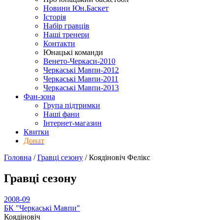
Новини Юн.Баскет
Історія
Набір гравців
Наші тренери
Контакти
Юнацькі команди
Венето-Черкаси-2010
Черкаські Мавпи-2012
Черкаські Мавпи-2011
Черкаські Мавпи-2013
Фан-зона
Група підтримки
Наші фани
Інтернет-магазин
Квитки
Донат
Головна
/
Гравці сезону
/
Коядіновіч Фелікс
Гравці сезону
2008-09
БК "Черкаські Мавпи"
Коядіновіч