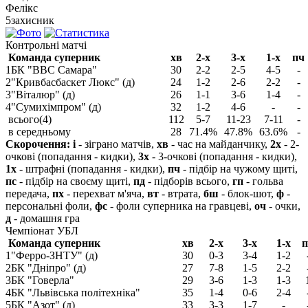
Фелікс
5
захисник
Контрольні матчі
Команда суперник
хв
2-х
3-х
1-х
пч
1
БК "ВВС Самара"
30
2-2
2-5
4-5
-
2
"Кривбасбаскет Люкс" (д)
24
1-2
2-6
2-2
-
3
"Віталюр" (д)
26
1-1
3-6
1-4
-
4
"Сумихімпром" (д)
32
1-2
4-6
-
-
всього(4)
112
5-7
11-23
7-11
-
в середньому
28
71.4%
47.8%
63.6%
-
Скорочення:
і
- зіграно матчів,
хв
- час на майданчику,
2х
- 2-
очкові (попадання - кидки),
3х
- 3-очкові (попадання - кидки),
1х
- штрафні (попадання - кидки),
пч
- підбір на чужому щиті,
пс
- підбір на своєму щиті,
пд
- підборів всього,
гп
- гольва
передача,
пх
- перехват м'яча,
вт
- втрата,
бш
- блок-шот,
ф
-
персональні фоли,
фс
- фоли суперника на гравцеві,
оч
- очки,
д
- домашня гра
Чемпіонат УБЛ
Команда суперник
хв
2-х
3-х
1-х
п
1
"Ферро-ЗНТУ" (д)
30
0-3
3-4
1-2
2
БК "Дніпро" (д)
27
7-8
1-5
2-2
3
БК "Говерла"
29
3-6
1-3
1-3
4
БК "Львівська політехніка"
35
1-4
0-6
2-4
5
БК "Азот" (д)
33
3-3
1-7
-