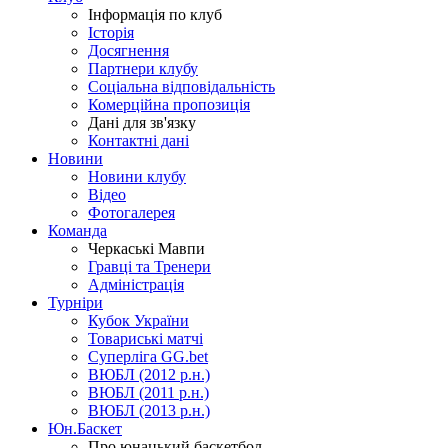
Інформація по клуб
Історія
Досягнення
Партнери клубу
Соціальна відповідальність
Комерційна пропозиція
Дані для зв'язку
Контактні дані
Новини
Новини клубу
Відео
Фотогалерея
Команда
Черкаські Мавпи
Гравці та Тренери
Адміністрація
Турніри
Кубок України
Товариські матчі
Суперліга GG.bet
ВЮБЛ (2012 р.н.)
ВЮБЛ (2011 р.н.)
ВЮБЛ (2013 р.н.)
Юн.Баскет
Про юнацький баскетбол