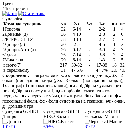
Трент
44
центровий
Суперліга
Команда суперник
хв
2-х
3-х
1-х
пч
пс
1
Говерла
32
6-14
-
2-2
1
4
2
Донецьк (д)
36
4-10
-
2-8
2
6
3
ФЕРРО-ЗНТУ
38
8-13
-
2-7
5
7
4
Дніпро (д)
20
2-5
-
4-6
1
3
5
Дніпро-Азот (д)
26
6-12
-
3-6
4
3
6
Одеса
36
7-14
-
3-6
3
4
7
Миколаїв
29
6-14
-
1-3
2
5
всього(7)
217
39-82
-
17-38
18
32
в середньому
31
47.6%
-
44.7%
2.6
4.6
Скорочення:
і
- зіграно матчів,
хв
- час на майданчику,
2х
- 2-
очкові (попадання - кидки),
3х
- 3-очкові (попадання - кидки),
1х
- штрафні (попадання - кидки),
пч
- підбір на чужому щиті,
пс
- підбір на своєму щиті,
пд
- підборів всього,
гп
- гольва
передача,
пх
- перехват м'яча,
вт
- втрата,
бш
- блок-шот,
ф
-
персональні фоли,
фс
- фоли суперника на гравцеві,
оч
- очки,
д
- домашня гра
Cуперліга GGBET
Cуперліга GGBET
Cуперліга GGBET
Дніпро
НІКО-Баскет
Черкаські Мавпи
Ч
101
:
70
69
:
56
81
:
72
7