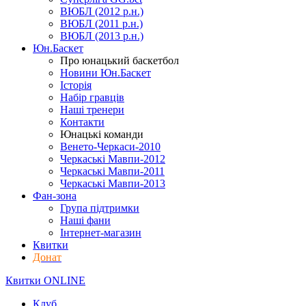
ВЮБЛ (2012 р.н.)
ВЮБЛ (2011 р.н.)
ВЮБЛ (2013 р.н.)
Юн.Баскет
Про юнацький баскетбол
Новини Юн.Баскет
Історія
Набір гравців
Наші тренери
Контакти
Юнацькі команди
Венето-Черкаси-2010
Черкаські Мавпи-2012
Черкаські Мавпи-2011
Черкаські Мавпи-2013
Фан-зона
Група підтримки
Наші фани
Інтернет-магазин
Квитки
Донат
Квитки ONLINE
Клуб