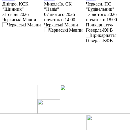
Дніпро, КСК
Миколаїв, СК
Черкаси, ПС
Ч
"Шинник"
"Надія"
"Будівельник"
“
31 січня 2026
07 лютого 2026
13 лютого 2026
1
Черкаські Мавпи
початок о 14:00
початок о 18:00
п
Черкаські Мавпи
Прикарпаття-
С
Говерла-КФВ
У