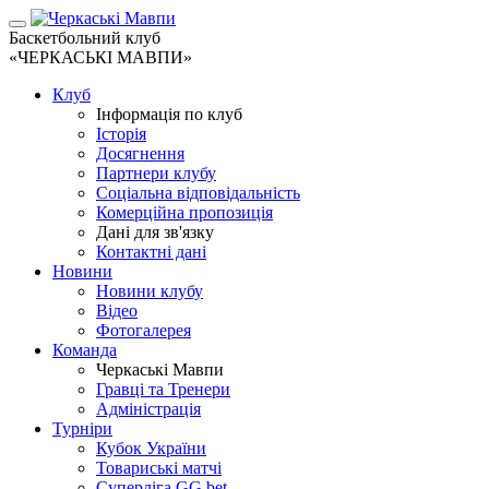
Баскетбольний клуб
«ЧЕРКАСЬКІ МАВПИ»
Клуб
Інформація по клуб
Історія
Досягнення
Партнери клубу
Соціальна відповідальність
Комерційна пропозиція
Дані для зв'язку
Контактні дані
Новини
Новини клубу
Відео
Фотогалерея
Команда
Черкаські Мавпи
Гравці та Тренери
Адміністрація
Турніри
Кубок України
Товариські матчі
Суперліга GG.bet