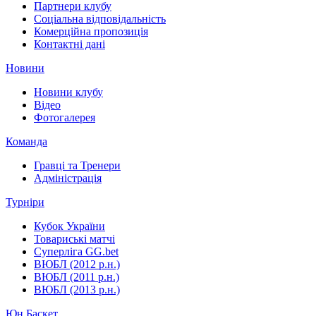
Партнери клубу
Соціальна відповідальність
Комерційна пропозиція
Контактні дані
Новини
Новини клубу
Відео
Фотогалерея
Команда
Гравці та Тренери
Адміністрація
Турніри
Кубок України
Товариські матчі
Суперліга GG.bet
ВЮБЛ (2012 р.н.)
ВЮБЛ (2011 р.н.)
ВЮБЛ (2013 р.н.)
Юн.Баскет