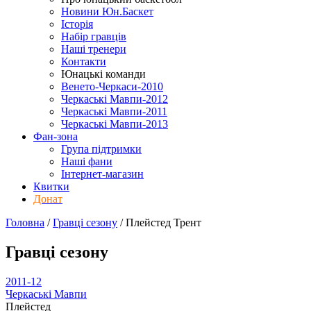
Новини Юн.Баскет
Історія
Набір гравців
Наші тренери
Контакти
Юнацькі команди
Венето-Черкаси-2010
Черкаські Мавпи-2012
Черкаські Мавпи-2011
Черкаські Мавпи-2013
Фан-зона
Група підтримки
Наші фани
Інтернет-магазин
Квитки
Донат
Головна
/
Гравці сезону
/
Плейстед Трент
Гравці сезону
2011-12
Черкаські Мавпи
Плейстед