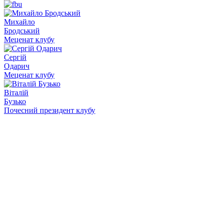
Михайло
Бродський
Меценат клубу
Сергій
Одарич
Меценат клубу
Віталій
Бузько
Почесний президент клубу