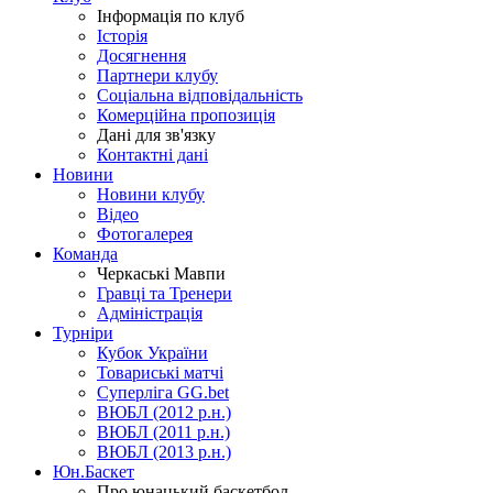
Інформація по клуб
Історія
Досягнення
Партнери клубу
Соціальна відповідальність
Комерційна пропозиція
Дані для зв'язку
Контактні дані
Новини
Новини клубу
Відео
Фотогалерея
Команда
Черкаські Мавпи
Гравці та Тренери
Адміністрація
Турніри
Кубок України
Товариські матчі
Суперліга GG.bet
ВЮБЛ (2012 р.н.)
ВЮБЛ (2011 р.н.)
ВЮБЛ (2013 р.н.)
Юн.Баскет
Про юнацький баскетбол