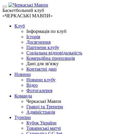
Баскетбольний клуб
«ЧЕРКАСЬКІ МАВПИ»
Клуб
Інформація по клуб
Історія
Досягнення
Партнери клубу
Соціальна відповідальність
Комерційна пропозиція
Дані для зв'язку
Контактні дані
Новини
Новини клубу
Відео
Фотогалерея
Команда
Черкаські Мавпи
Гравці та Тренери
Адміністрація
Турніри
Кубок України
Товариські матчі
Суперліга GG.bet