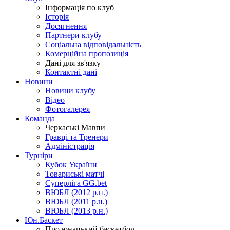
Інформація по клуб
Історія
Досягнення
Партнери клубу
Соціальна відповідальність
Комерційна пропозиція
Дані для зв'язку
Контактні дані
Новини
Новини клубу
Відео
Фотогалерея
Команда
Черкаські Мавпи
Гравці та Тренери
Адміністрація
Турніри
Кубок України
Товариські матчі
Суперліга GG.bet
ВЮБЛ (2012 р.н.)
ВЮБЛ (2011 р.н.)
ВЮБЛ (2013 р.н.)
Юн.Баскет
Про юнацький баскетбол