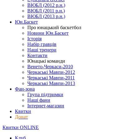
ВЮБЛ (2012 р.н.)
ВЮБЛ (2011 р.н.)
ВЮБЛ (2013 р.н.)
Юн.Баскет
Про юнацький баскетбол
Новини Юн.Баскет
Історія
Набір гравців
Наші тренери
Контакти
Юнацькі команди
Венето-Черкаси-2010
Черкаські Мавпи-2012
Черкаські Мавпи-2011
Черкаські Мавпи-2013
Фан-зона
Група підтримки
Наші фани
Інтернет-магазин
Квитки
Донат
Квитки ONLINE
Клуб