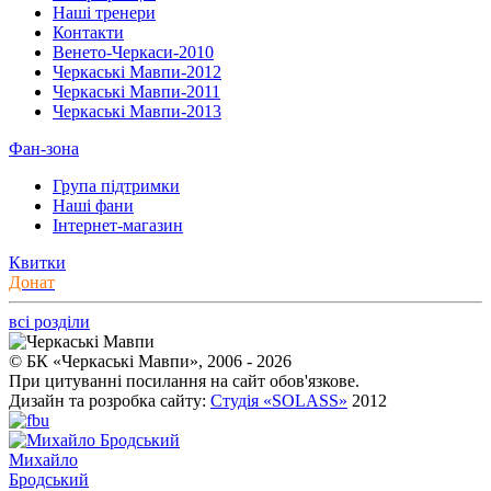
Наші тренери
Контакти
Венето-Черкаси-2010
Черкаські Мавпи-2012
Черкаські Мавпи-2011
Черкаські Мавпи-2013
Фан-зона
Група підтримки
Наші фани
Інтернет-магазин
Квитки
Донат
всі розділи
© БК «Черкаські Мавпи», 2006 - 2026
При цитуванні посилання на сайт обов'язкове.
Дизайн та розробка сайту:
Студія «SOLASS»
2012
Михайло
Бродський