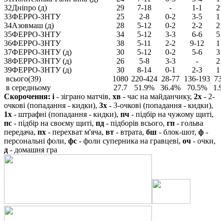
32
Дніпро (д)
29
7-18
-
1-1
2
33
ФЕРРО-ЗНТУ
25
2-8
0-2
3-5
1
34
Азовмаш (д)
28
5-12
0-2
2-2
2
35
ФЕРРО-ЗНТУ
34
5-12
3-3
6-6
5
36
ФЕРРО-ЗНТУ
38
5-11
2-2
9-12
1
37
ФЕРРО-ЗНТУ (д)
30
5-12
0-2
5-6
3
38
ФЕРРО-ЗНТУ (д)
26
5-8
3-3
-
2
39
ФЕРРО-ЗНТУ (д)
30
8-14
0-1
2-3
1
всього(39)
1080
220-424
28-77
136-193
7
в середньому
27.7
51.9%
36.4%
70.5%
1.
Скорочення:
і
- зіграно матчів,
хв
- час на майданчику,
2х
- 2-
очкові (попадання - кидки),
3х
- 3-очкові (попадання - кидки),
1х
- штрафні (попадання - кидки),
пч
- підбір на чужому щиті,
пс
- підбір на своєму щиті,
пд
- підборів всього,
гп
- гольва
передача,
пх
- перехват м'яча,
вт
- втрата,
бш
- блок-шот,
ф
-
персональні фоли,
фс
- фоли суперника на гравцеві,
оч
- очки,
д
- домашня гра