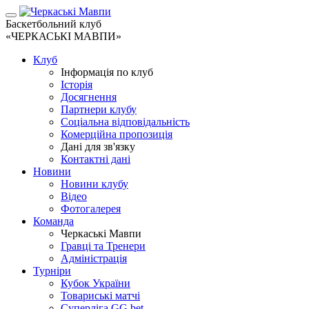
Баскетбольний клуб
«ЧЕРКАСЬКІ МАВПИ»
Клуб
Інформація по клуб
Історія
Досягнення
Партнери клубу
Соціальна відповідальність
Комерційна пропозиція
Дані для зв'язку
Контактні дані
Новини
Новини клубу
Відео
Фотогалерея
Команда
Черкаські Мавпи
Гравці та Тренери
Адміністрація
Турніри
Кубок України
Товариські матчі
Суперліга GG.bet