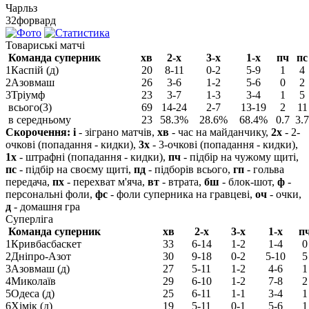
Чарльз
32
форвард
Товариські матчі
Команда суперник
хв
2-х
3-х
1-х
пч
пс
1
Каспій (д)
20
8-11
0-2
5-9
1
4
2
Азовмаш
26
3-6
1-2
5-6
0
2
3
Тріумф
23
3-7
1-3
3-4
1
5
всього(3)
69
14-24
2-7
13-19
2
11
в середньому
23
58.3%
28.6%
68.4%
0.7
3.7
Скорочення:
і
- зіграно матчів,
хв
- час на майданчику,
2х
- 2-
очкові (попадання - кидки),
3х
- 3-очкові (попадання - кидки),
1х
- штрафні (попадання - кидки),
пч
- підбір на чужому щиті,
пс
- підбір на своєму щиті,
пд
- підборів всього,
гп
- гольва
передача,
пх
- перехват м'яча,
вт
- втрата,
бш
- блок-шот,
ф
-
персональні фоли,
фс
- фоли суперника на гравцеві,
оч
- очки,
д
- домашня гра
Суперліга
Команда суперник
хв
2-х
3-х
1-х
п
1
Кривбасбаскет
33
6-14
1-2
1-4
0
2
Дніпро-Азот
30
9-18
0-2
5-10
5
3
Азовмаш (д)
27
5-11
1-2
4-6
1
4
Миколаїв
29
6-10
1-2
7-8
2
5
Одеса (д)
25
6-11
1-1
3-4
1
6
Хімік (д)
19
5-11
0-1
5-6
1