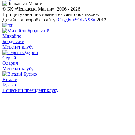
© БК «Черкаські Мавпи», 2006 - 2026
При цитуванні посилання на сайт обов'язкове.
Дизайн та розробка сайту:
Студія «SOLASS»
2012
Михайло
Бродський
Меценат клубу
Сергій
Одарич
Меценат клубу
Віталій
Бузько
Почесний президент клубу