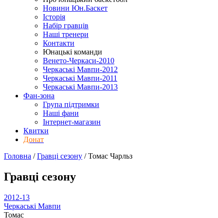
Новини Юн.Баскет
Історія
Набір гравців
Наші тренери
Контакти
Юнацькі команди
Венето-Черкаси-2010
Черкаські Мавпи-2012
Черкаські Мавпи-2011
Черкаські Мавпи-2013
Фан-зона
Група підтримки
Наші фани
Інтернет-магазин
Квитки
Донат
Головна
/
Гравці сезону
/
Томас Чарльз
Гравці сезону
2012-13
Черкаські Мавпи
Томас