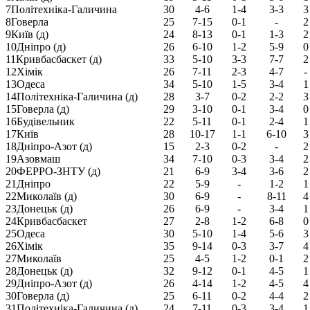
7
Політехніка-Галичина
30
4-6
1-4
3-3
3
8
Говерла
25
7-15
0-1
-
2
9
Київ (д)
24
8-13
0-1
1-3
2
10
Дніпро (д)
26
6-10
1-2
5-9
0
11
Кривбасбаскет (д)
33
5-10
3-3
7-7
2
12
Хімік
26
7-11
2-3
4-7
-
13
Одеса
34
5-10
1-5
3-4
1
14
Політехніка-Галичина (д)
28
3-7
0-2
2-2
3
15
Говерла (д)
29
3-10
0-1
3-4
0
16
Будівельник
22
5-11
0-1
2-4
1
17
Київ
28
10-17
1-1
6-10
3
18
Дніпро-Азот (д)
15
2-3
0-2
-
2
19
Азовмаш
34
7-10
0-3
3-4
2
20
ФЕРРО-ЗНТУ (д)
21
6-9
3-4
3-6
2
21
Дніпро
22
5-9
-
1-2
1
22
Миколаїв (д)
30
6-9
-
8-11
4
23
Донецьк (д)
26
6-9
-
3-4
1
24
Кривбасбаскет
27
2-8
1-2
6-8
0
25
Одеса
30
5-10
1-4
5-6
3
26
Хімік
35
9-14
0-3
3-7
4
27
Миколаїв
25
4-5
1-2
0-1
2
28
Донецьк (д)
32
9-12
0-1
4-5
1
29
Дніпро-Азот (д)
26
4-14
1-2
4-5
4
30
Говерла (д)
25
6-11
0-2
4-4
2
31
Політехніка-Галичина (д)
24
7-11
0-3
3-4
1