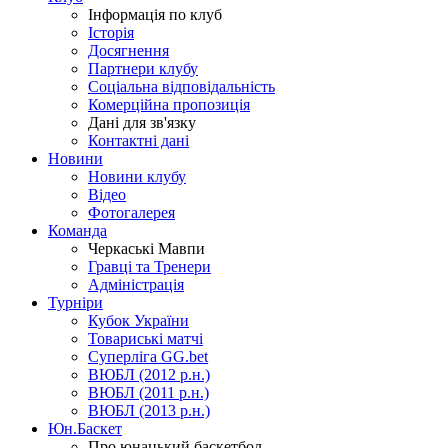
Інформація по клуб
Історія
Досягнення
Партнери клубу
Соціальна відповідальність
Комерційна пропозиція
Дані для зв'язку
Контактні дані
Новини
Новини клубу
Відео
Фотогалерея
Команда
Черкаські Мавпи
Гравці та Тренери
Адміністрація
Турніри
Кубок України
Товариські матчі
Суперліга GG.bet
ВЮБЛ (2012 р.н.)
ВЮБЛ (2011 р.н.)
ВЮБЛ (2013 р.н.)
Юн.Баскет
Про юнацький баскетбол