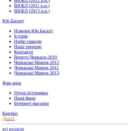
ВЮБЛ (2012 р.н.)
ВЮБЛ (2011 р.н.)
ВЮБЛ (2013 р.н.)
Юн.Баскет
Новини Юн.Баскет
Історія
Набір гравців
Наші тренери
Контакти
Венето-Черкаси-2010
Черкаські Мавпи-2012
Черкаські Мавпи-2011
Черкаські Мавпи-2013
Фан-зона
Група підтримки
Наші фани
Інтернет-магазин
Квитки
Донат
всі розділи