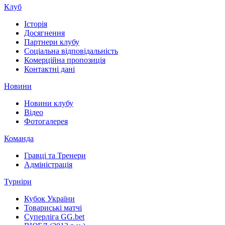
Клуб
Історія
Досягнення
Партнери клубу
Соціальна відповідальність
Комерційна пропозиція
Контактні дані
Новини
Новини клубу
Відео
Фотогалерея
Команда
Гравці та Тренери
Адміністрація
Турніри
Кубок України
Товариські матчі
Суперліга GG.bet