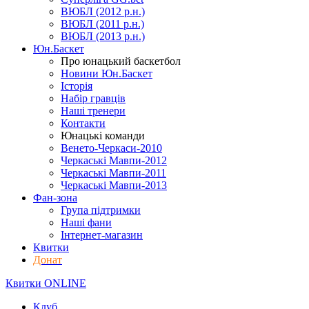
ВЮБЛ (2012 р.н.)
ВЮБЛ (2011 р.н.)
ВЮБЛ (2013 р.н.)
Юн.Баскет
Про юнацький баскетбол
Новини Юн.Баскет
Історія
Набір гравців
Наші тренери
Контакти
Юнацькі команди
Венето-Черкаси-2010
Черкаські Мавпи-2012
Черкаські Мавпи-2011
Черкаські Мавпи-2013
Фан-зона
Група підтримки
Наші фани
Інтернет-магазин
Квитки
Донат
Квитки ONLINE
Клуб