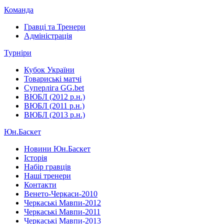
Команда
Гравці та Тренери
Адміністрація
Турніри
Кубок України
Товариські матчі
Суперліга GG.bet
ВЮБЛ (2012 р.н.)
ВЮБЛ (2011 р.н.)
ВЮБЛ (2013 р.н.)
Юн.Баскет
Новини Юн.Баскет
Історія
Набір гравців
Наші тренери
Контакти
Венето-Черкаси-2010
Черкаські Мавпи-2012
Черкаські Мавпи-2011
Черкаські Мавпи-2013