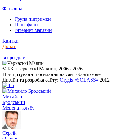
Фан-зона
Група підтримки
Наші фани
Інтернет-магазин
Квитки
Донат
всі розділи
© БК «Черкаські Мавпи», 2006 - 2026
При цитуванні посилання на сайт обов'язкове.
Дизайн та розробка сайту:
Студія «SOLASS»
2012
Михайло
Бродський
Меценат клубу
Сергій
Одарич