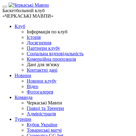
Баскетбольний клуб
«ЧЕРКАСЬКІ МАВПИ»
Клуб
Інформація по клуб
Історія
Досягнення
Партнери клубу
Соціальна відповідальність
Комерційна пропозиція
Дані для зв'язку
Контактні дані
Новини
Новини клубу
Відео
Фотогалерея
Команда
Черкаські Мавпи
Гравці та Тренери
Адміністрація
Турніри
Кубок України
Товариські матчі
Суперліга GG.bet