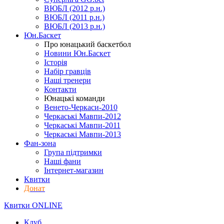
ВЮБЛ (2012 р.н.)
ВЮБЛ (2011 р.н.)
ВЮБЛ (2013 р.н.)
Юн.Баскет
Про юнацький баскетбол
Новини Юн.Баскет
Історія
Набір гравців
Наші тренери
Контакти
Юнацькі команди
Венето-Черкаси-2010
Черкаські Мавпи-2012
Черкаські Мавпи-2011
Черкаські Мавпи-2013
Фан-зона
Група підтримки
Наші фани
Інтернет-магазин
Квитки
Донат
Квитки ONLINE
Клуб