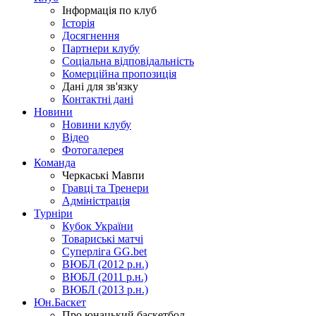
Інформація по клуб
Історія
Досягнення
Партнери клубу
Соціальна відповідальність
Комерційна пропозиція
Дані для зв'язку
Контактні дані
Новини
Новини клубу
Відео
Фотогалерея
Команда
Черкаські Мавпи
Гравці та Тренери
Адміністрація
Турніри
Кубок України
Товариські матчі
Суперліга GG.bet
ВЮБЛ (2012 р.н.)
ВЮБЛ (2011 р.н.)
ВЮБЛ (2013 р.н.)
Юн.Баскет
Про юнацький баскетбол