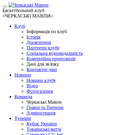
Баскетбольний клуб
«ЧЕРКАСЬКІ МАВПИ»
Клуб
Інформація по клуб
Історія
Досягнення
Партнери клубу
Соціальна відповідальність
Комерційна пропозиція
Дані для зв'язку
Контактні дані
Новини
Новини клубу
Відео
Фотогалерея
Команда
Черкаські Мавпи
Гравці та Тренери
Адміністрація
Турніри
Кубок України
Товариські матчі
Суперліга GG.bet