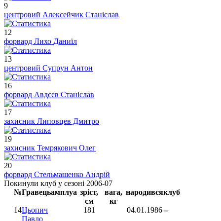
9
центровий
Алексейчик Станіслав
12
форвард
Лихо Даниїл
13
центровий
Супрун Антон
16
форвард
Авдєєв Станіслав
17
захисник
Липовцев Дмитро
19
захисник
Темрякович Олег
20
форвард
Стельмашенко Андрій
Покинули клуб у сезоні 2006-07
№
Гравець
амплуа
зріст,
вага,
народився
клуб
см
кг
14
Цьопич
181
04.01.1986
--
Павло