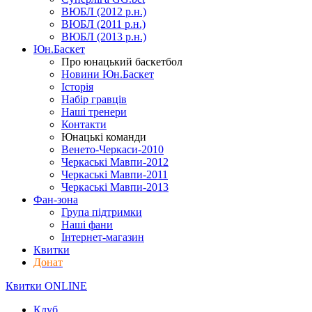
ВЮБЛ (2012 р.н.)
ВЮБЛ (2011 р.н.)
ВЮБЛ (2013 р.н.)
Юн.Баскет
Про юнацький баскетбол
Новини Юн.Баскет
Історія
Набір гравців
Наші тренери
Контакти
Юнацькі команди
Венето-Черкаси-2010
Черкаські Мавпи-2012
Черкаські Мавпи-2011
Черкаські Мавпи-2013
Фан-зона
Група підтримки
Наші фани
Інтернет-магазин
Квитки
Донат
Квитки ONLINE
Клуб