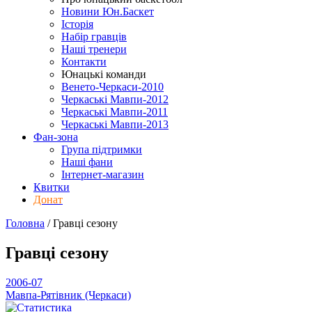
Новини Юн.Баскет
Історія
Набір гравців
Наші тренери
Контакти
Юнацькі команди
Венето-Черкаси-2010
Черкаські Мавпи-2012
Черкаські Мавпи-2011
Черкаські Мавпи-2013
Фан-зона
Група підтримки
Наші фани
Інтернет-магазин
Квитки
Донат
Головна
/
Гравці
сезону
Гравці
сезону
2006-07
Мавпа-Рятівник (Черкаси)