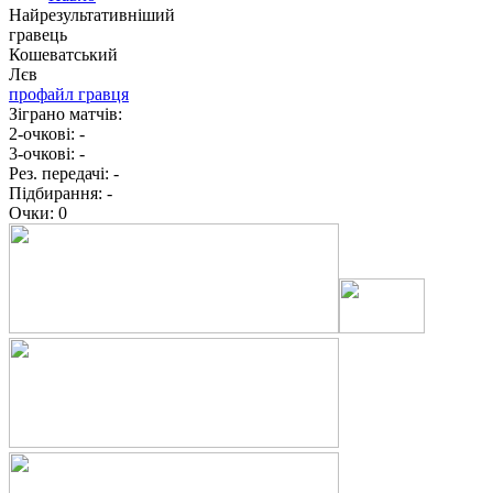
Найрезультативніший
гравець
Кошеватський
Лєв
профайл гравця
Зіграно матчів:
2-очкові:
-
3-очкові:
-
Рез. передачі:
-
Підбирання:
-
Очки:
0