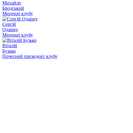
Михайло
Бродський
Меценат клубу
Сергій
Одарич
Меценат клубу
Віталій
Бузько
Почесний президент клубу