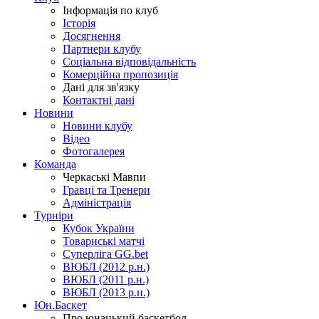
Інформація по клуб
Історія
Досягнення
Партнери клубу
Соціальна відповідальність
Комерційна пропозиція
Дані для зв'язку
Контактні дані
Новини
Новини клубу
Відео
Фотогалерея
Команда
Черкаські Мавпи
Гравці та Тренери
Адміністрація
Турніри
Кубок України
Товариські матчі
Суперліга GG.bet
ВЮБЛ (2012 р.н.)
ВЮБЛ (2011 р.н.)
ВЮБЛ (2013 р.н.)
Юн.Баскет
Про юнацький баскетбол