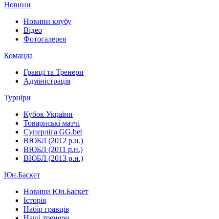
Новини
Новини клубу
Відео
Фотогалерея
Команда
Гравці та Тренери
Адміністрація
Турніри
Кубок України
Товариські матчі
Суперліга GG.bet
ВЮБЛ (2012 р.н.)
ВЮБЛ (2011 р.н.)
ВЮБЛ (2013 р.н.)
Юн.Баскет
Новини Юн.Баскет
Історія
Набір гравців
Наші тренери