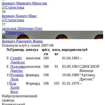
форвард
Марковіч Мірослав
16
форвард
Канате Макс
17
захисник
Шевченко Олег
18
форвард
Ракочевіч Жарко
Покинули клуб у сезоні 2007-08
№
Гравець
амплуа
зріст,
вага,
народився
клуб
см
кг
9
Стрейт
захисник
180
01.04.1983
--
Джейсон
6
Подоляко
захисник
188
91
03.09.1981
СДЮCШОР
Дмитро
Вiнниця
11
Роджерс
форвард
198
19.06.1980
“Артланд
Леон
Дрeгонс“
15
Ель
Форвард
198
105
01.01.1979
--
Хатіб
Фаді
Найрезультативніший
гравець
Кошеватський