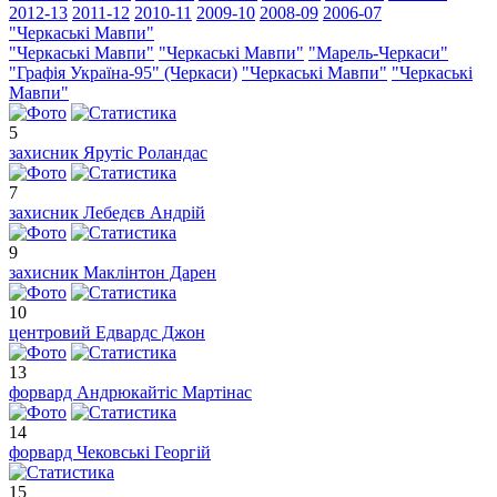
2012-13
2011-12
2010-11
2009-10
2008-09
2006-07
"Черкаські Мавпи"
"Черкаські Мавпи"
"Черкаські Мавпи"
"Марель-Черкаси"
"Графія Україна-95" (Черкаси)
"Черкаські Мавпи"
"Черкаські
Мавпи"
5
захисник
Ярутіс Роландас
7
захисник
Лебедєв Андрій
9
захисник
Маклінтон Дарен
10
центровий
Едвардс Джон
13
форвард
Андрюкайтіс Мартінас
14
форвард
Чековські Георгій
15