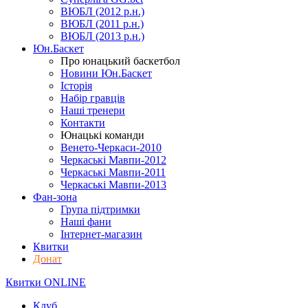
ВЮБЛ (2012 р.н.)
ВЮБЛ (2011 р.н.)
ВЮБЛ (2013 р.н.)
Юн.Баскет
Про юнацький баскетбол
Новини Юн.Баскет
Історія
Набір гравців
Наші тренери
Контакти
Юнацькі команди
Венето-Черкаси-2010
Черкаські Мавпи-2012
Черкаські Мавпи-2011
Черкаські Мавпи-2013
Фан-зона
Група підтримки
Наші фани
Інтернет-магазин
Квитки
Донат
Квитки ONLINE
Клуб