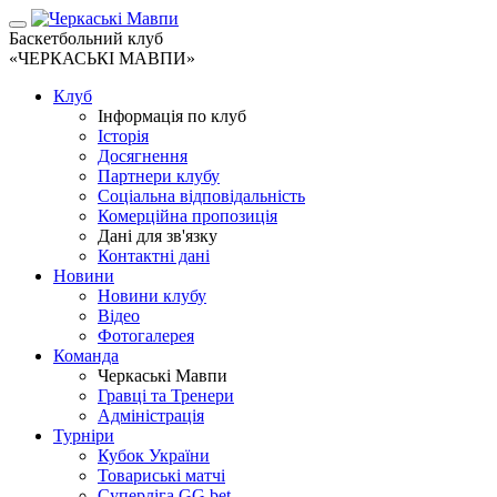
Баскетбольний клуб
«ЧЕРКАСЬКІ МАВПИ»
Клуб
Інформація по клуб
Історія
Досягнення
Партнери клубу
Соціальна відповідальність
Комерційна пропозиція
Дані для зв'язку
Контактні дані
Новини
Новини клубу
Відео
Фотогалерея
Команда
Черкаські Мавпи
Гравці та Тренери
Адміністрація
Турніри
Кубок України
Товариські матчі
Суперліга GG.bet