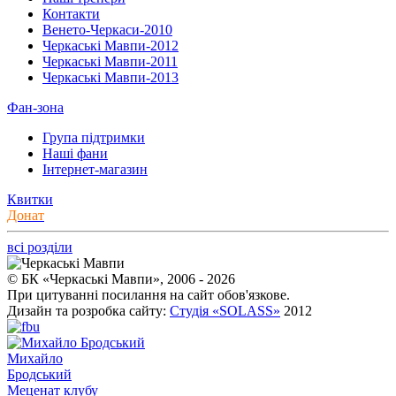
Контакти
Венето-Черкаси-2010
Черкаські Мавпи-2012
Черкаські Мавпи-2011
Черкаські Мавпи-2013
Фан-зона
Група підтримки
Наші фани
Інтернет-магазин
Квитки
Донат
всі розділи
© БК «Черкаські Мавпи», 2006 - 2026
При цитуванні посилання на сайт обов'язкове.
Дизайн та розробка сайту:
Студія «SOLASS»
2012
Михайло
Бродський
Меценат клубу