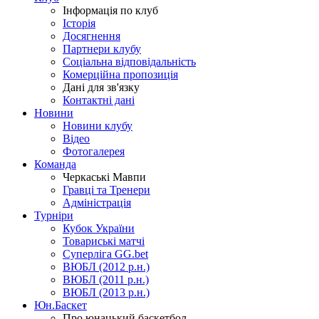
Інформація по клуб
Історія
Досягнення
Партнери клубу
Соціальна відповідальність
Комерційна пропозиція
Дані для зв'язку
Контактні дані
Новини
Новини клубу
Відео
Фотогалерея
Команда
Черкаські Мавпи
Гравці та Тренери
Адміністрація
Турніри
Кубок України
Товариські матчі
Суперліга GG.bet
ВЮБЛ (2012 р.н.)
ВЮБЛ (2011 р.н.)
ВЮБЛ (2013 р.н.)
Юн.Баскет
Про юнацький баскетбол