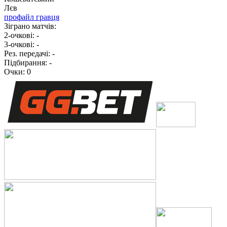
Лєв
профайл гравця
Зіграно матчів:
2-очкові:
-
3-очкові:
-
Рез. передачі:
-
Підбирання:
-
Очки:
0