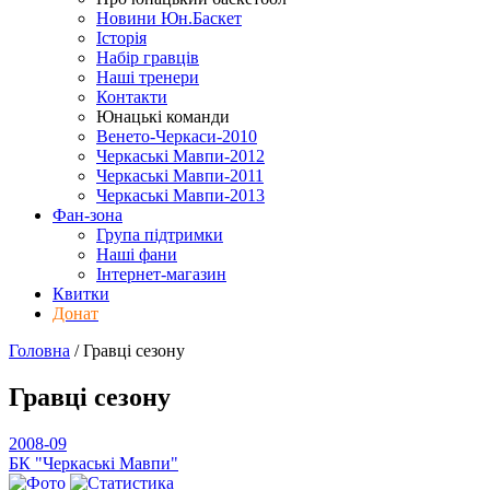
Новини Юн.Баскет
Історія
Набір гравців
Наші тренери
Контакти
Юнацькі команди
Венето-Черкаси-2010
Черкаські Мавпи-2012
Черкаські Мавпи-2011
Черкаські Мавпи-2013
Фан-зона
Група підтримки
Наші фани
Інтернет-магазин
Квитки
Донат
Головна
/
Гравці
сезону
Гравці
сезону
2008-09
БК "Черкаські Мавпи"