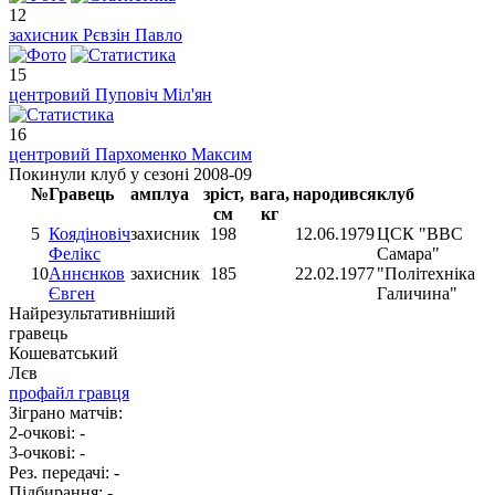
12
захисник
Рєвзін Павло
15
центровий
Пуповіч Міл'ян
16
центровий
Пархоменко Максим
Покинули клуб у сезоні 2008-09
№
Гравець
амплуа
зріст,
вага,
народився
клуб
см
кг
5
Коядіновіч
захисник
198
12.06.1979
ЦСК "ВВС
Фелікс
Самара"
10
Аннєнков
захисник
185
22.02.1977
"Політехніка
Євген
Галичина"
Найрезультативніший
гравець
Кошеватський
Лєв
профайл гравця
Зіграно матчів:
2-очкові:
-
3-очкові:
-
Рез. передачі:
-
Підбирання:
-