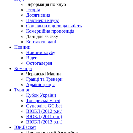
Інформація по клуб
Історія
Досягнення
Партнери клубу
Соціальна відповідальність
Комерційна пропозиція
Дані для зв'язку
Контактні дані
Новини
Новини клубу
Відео
Фотогалерея
Команда
Черкаські Мавпи
Гравці та Тренери
Адміністрація
Турніри
Кубок України
Товариські матчі
Суперліга GG.bet
ВЮБЛ (2012 р.н.)
ВЮБЛ (2011 р.н.)
ВЮБЛ (2013 р.н.)
Юн.Баскет
Про юнацький баскетбол