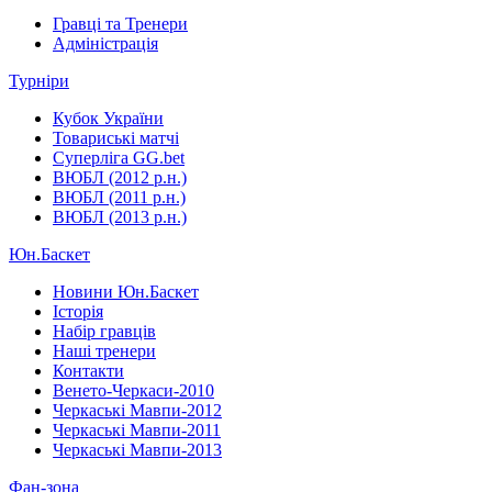
Гравці та Тренери
Адміністрація
Турніри
Кубок України
Товариські матчі
Суперліга GG.bet
ВЮБЛ (2012 р.н.)
ВЮБЛ (2011 р.н.)
ВЮБЛ (2013 р.н.)
Юн.Баскет
Новини Юн.Баскет
Історія
Набір гравців
Наші тренери
Контакти
Венето-Черкаси-2010
Черкаські Мавпи-2012
Черкаські Мавпи-2011
Черкаські Мавпи-2013
Фан-зона