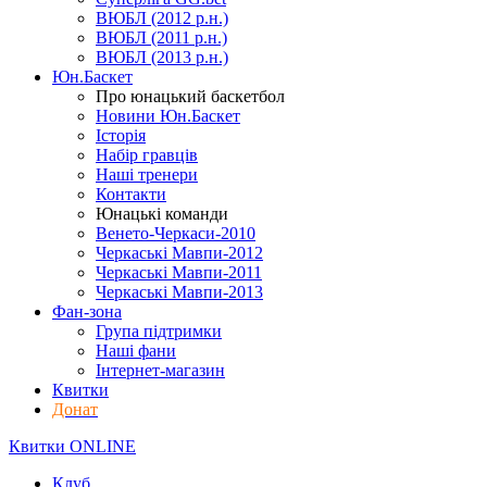
ВЮБЛ (2012 р.н.)
ВЮБЛ (2011 р.н.)
ВЮБЛ (2013 р.н.)
Юн.Баскет
Про юнацький баскетбол
Новини Юн.Баскет
Історія
Набір гравців
Наші тренери
Контакти
Юнацькі команди
Венето-Черкаси-2010
Черкаські Мавпи-2012
Черкаські Мавпи-2011
Черкаські Мавпи-2013
Фан-зона
Група підтримки
Наші фани
Інтернет-магазин
Квитки
Донат
Квитки ONLINE
Клуб