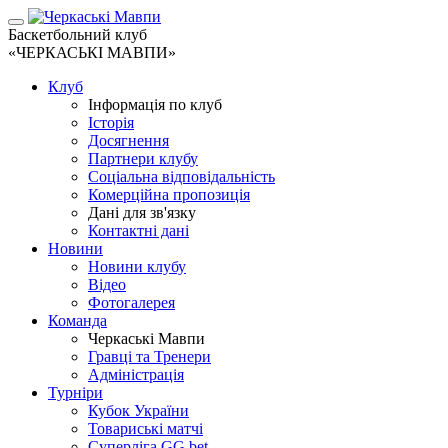
Баскетбольний клуб
«ЧЕРКАСЬКІ МАВПИ»
Клуб
Інформація по клуб
Історія
Досягнення
Партнери клубу
Соціальна відповідальність
Комерційна пропозиція
Дані для зв'язку
Контактні дані
Новини
Новини клубу
Відео
Фотогалерея
Команда
Черкаські Мавпи
Гравці та Тренери
Адміністрація
Турніри
Кубок України
Товариські матчі
Суперліга GG.bet