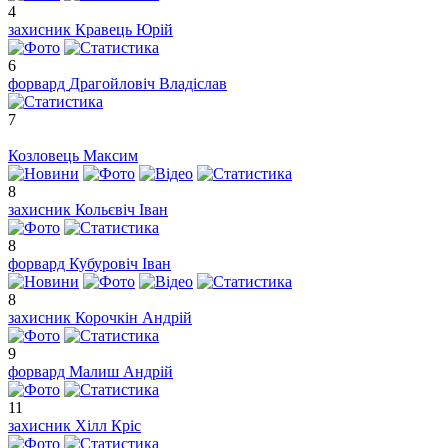
4
захисник
Кравець Юрій
6
форвард
Драгойловіч Владіслав
7
Козловець Максим
8
захисник
Кольєвіч Іван
8
форвард
Кубуровіч Іван
8
захисник
Корочкін Андрій
9
форвард
Малиш Андрій
11
захисник
Хілл Кріс