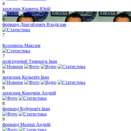
4
захисник
Кравець Юрій
6
форвард
Драгойловіч Владіслав
7
Козловець Максим
7
розігруючий
Тимощук Іван
8
захисник
Кольєвіч Іван
8
захисник
Корочкін Андрій
8
форвард
Кубуровіч Іван
9
форвард
Малиш Андрій