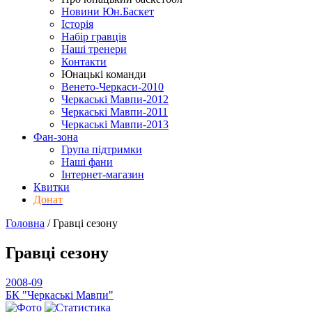
Новини Юн.Баскет
Історія
Набір гравців
Наші тренери
Контакти
Юнацькі команди
Венето-Черкаси-2010
Черкаські Мавпи-2012
Черкаські Мавпи-2011
Черкаські Мавпи-2013
Фан-зона
Група підтримки
Наші фани
Інтернет-магазин
Квитки
Донат
Головна
/
Гравці
сезону
Гравці
сезону
2008-09
БК "Черкаські Мавпи"