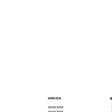
амплуа
з
захисник
захисник