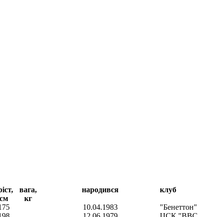
ріст,
вага,
народився
клуб
см
кг
175
10.04.1983
"Бенеттон"
198
12.06.1979
ЦСК "ВВС