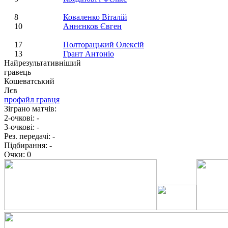
8
Коваленко Віталій
10
Аннєнков Євген
17
Полторацький Олексій
13
Грант Антоніо
Найрезультативніший
гравець
Кошеватський
Лєв
профайл гравця
Зіграно матчів:
2-очкові:
-
3-очкові:
-
Рез. передачі:
-
Підбирання:
-
Очки:
0