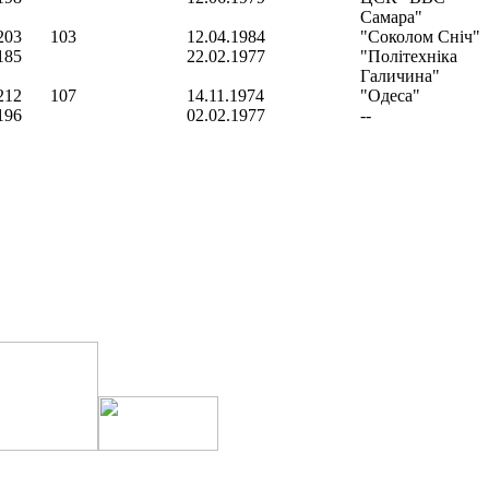
Самара"
203
103
12.04.1984
"Соколом Сніч"
185
22.02.1977
"Політехніка
Галичина"
212
107
14.11.1974
"Одеса"
196
02.02.1977
--