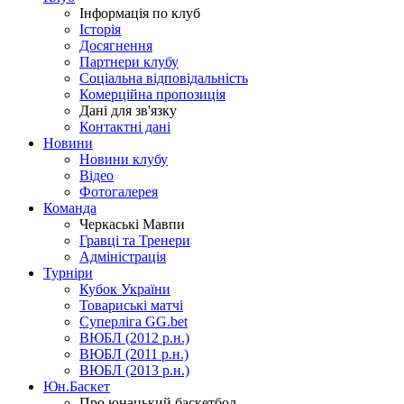
Інформація по клуб
Історія
Досягнення
Партнери клубу
Соціальна відповідальність
Комерційна пропозиція
Дані для зв'язку
Контактні дані
Новини
Новини клубу
Відео
Фотогалерея
Команда
Черкаські Мавпи
Гравці та Тренери
Адміністрація
Турніри
Кубок України
Товариські матчі
Суперліга GG.bet
ВЮБЛ (2012 р.н.)
ВЮБЛ (2011 р.н.)
ВЮБЛ (2013 р.н.)
Юн.Баскет
Про юнацький баскетбол