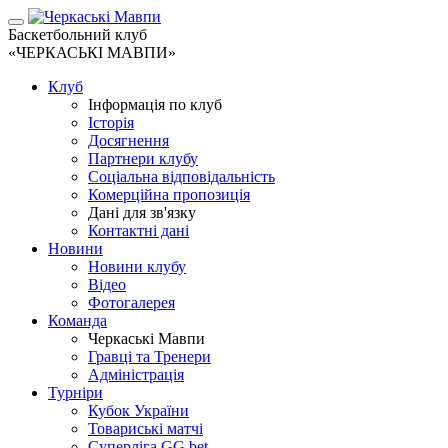
Баскетбольний клуб
«ЧЕРКАСЬКІ МАВПИ»
Клуб
Інформація по клуб
Історія
Досягнення
Партнери клубу
Соціальна відповідальність
Комерційна пропозиція
Дані для зв'язку
Контактні дані
Новини
Новини клубу
Відео
Фотогалерея
Команда
Черкаські Мавпи
Гравці та Тренери
Адміністрація
Турніри
Кубок України
Товариські матчі
Суперліга GG.bet