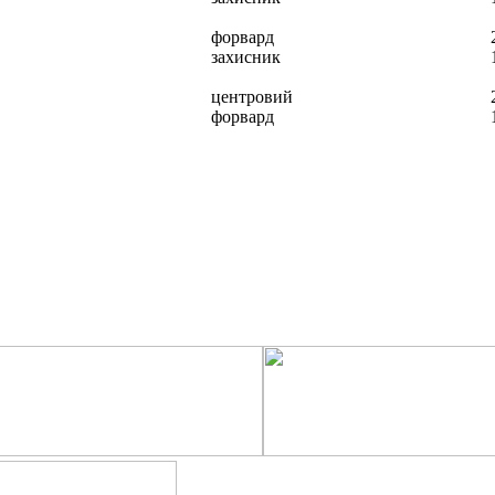
форвард
захисник
центровий
форвард