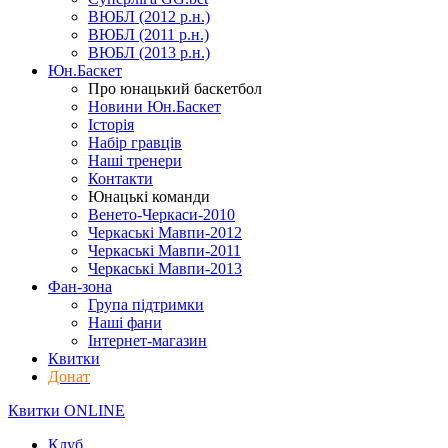
ВЮБЛ (2012 р.н.)
ВЮБЛ (2011 р.н.)
ВЮБЛ (2013 р.н.)
Юн.Баскет
Про юнацький баскетбол
Новини Юн.Баскет
Історія
Набір гравців
Наші тренери
Контакти
Юнацькі команди
Венето-Черкаси-2010
Черкаські Мавпи-2012
Черкаські Мавпи-2011
Черкаські Мавпи-2013
Фан-зона
Група підтримки
Наші фани
Інтернет-магазин
Квитки
Донат
Квитки ONLINE
Клуб