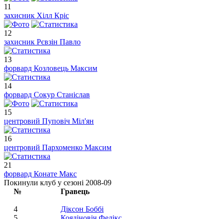
11
захисник
Хілл Кріс
12
захисник
Рєвзін Павло
13
форвард
Козловець Максим
14
форвард
Сокур Станіслав
15
центровий
Пуповіч Міл'ян
16
центровий
Пархоменко Максим
21
форвард
Конате Макс
Покинули клуб у сезоні 2008-09
№
Гравець
4
Діксон Боббі
5
Коядіновіч Фелікс