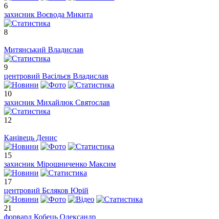
6
захисник
Воєвода Микита
8
Митянський Владислав
9
центровий
Васільєв Владислав
10
захисник
Михайлюк Святослав
12
Канівець Денис
15
захисник
Мірошниченко Максим
17
центровий
Бєляков Юрій
21
форвард
Кобець Олександр