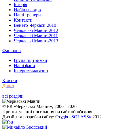
Історія
Набір гравців
Наші тренери
Контакти
Венето-Черкаси-2010
Черкаські Мавпи-2012
Черкаські Мавпи-2011
Черкаські Мавпи-2013
Фан-зона
Група підтримки
Наші фани
Інтернет-магазин
Квитки
Донат
всі розділи
© БК «Черкаські Мавпи», 2006 - 2026
При цитуванні посилання на сайт обов'язкове.
Дизайн та розробка сайту:
Студія «SOLASS»
2012