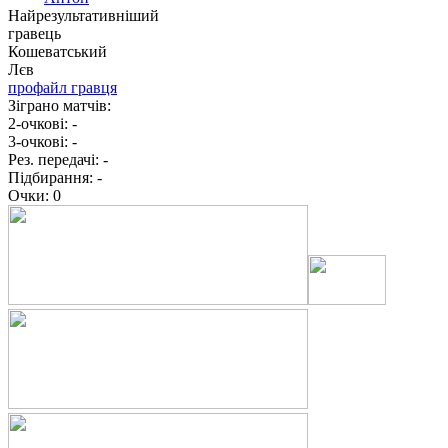
Найрезультативніший
гравець
Кошеватський
Лєв
профайл гравця
Зіграно матчів:
2-очкові:
-
3-очкові:
-
Рез. передачі:
-
Підбирання:
-
Очки:
0