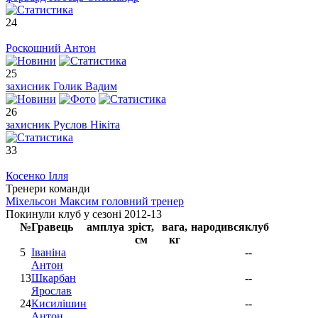
24
Роскошний Антон
25
захисник
Голик Вадим
26
захисник
Руслов Нікіта
33
Косенко Ілля
Тренери команди
Міхельсон Максим
головний тренер
Покинули клуб у сезоні 2012-13
№
Гравець
амплуа
зріст,
вага,
народився
клуб
см
кг
5
Іваніна
--
Антон
13
Шкарбан
--
Ярослав
24
Кисилішин
--
Антон