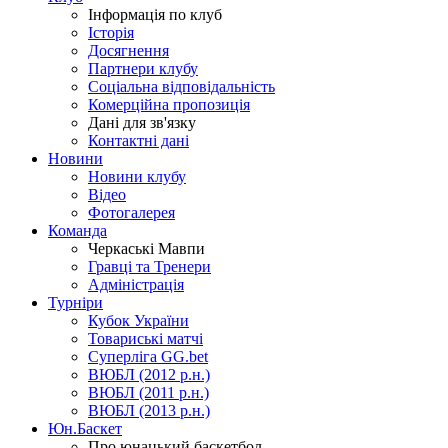
Інформація по клуб
Історія
Досягнення
Партнери клубу
Соціальна відповідальність
Комерційна пропозиція
Дані для зв'язку
Контактні дані
Новини
Новини клубу
Відео
Фотогалерея
Команда
Черкаські Мавпи
Гравці та Тренери
Адміністрація
Турніри
Кубок України
Товариські матчі
Суперліга GG.bet
ВЮБЛ (2012 р.н.)
ВЮБЛ (2011 р.н.)
ВЮБЛ (2013 р.н.)
Юн.Баскет
Про юнацький баскетбол