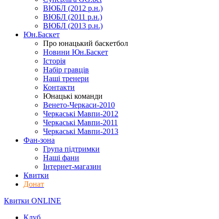
ВЮБЛ (2012 р.н.)
ВЮБЛ (2011 р.н.)
ВЮБЛ (2013 р.н.)
Юн.Баскет
Про юнацький баскетбол
Новини Юн.Баскет
Історія
Набір гравців
Наші тренери
Контакти
Юнацькі команди
Венето-Черкаси-2010
Черкаські Мавпи-2012
Черкаські Мавпи-2011
Черкаські Мавпи-2013
Фан-зона
Група підтримки
Наші фани
Інтернет-магазин
Квитки
Донат
Квитки ONLINE
Клуб