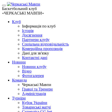
Баскетбольний клуб
«ЧЕРКАСЬКІ МАВПИ»
Клуб
Інформація по клуб
Історія
Досягнення
Партнери клубу
Соціальна відповідальність
Комерційна пропозиція
Дані для зв'язку
Контактні дані
Новини
Новини клубу
Відео
Фотогалерея
Команда
Черкаські Мавпи
Гравці та Тренери
Адміністрація
Турніри
Кубок України
Товариські матчі
Суперліга GG.bet