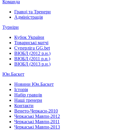
Команда
Гравці та Тренери
Адміністрація
Турніри
Кубок України
Товариські матчі
Суперліга GG.bet
ВЮБЛ (2012 р.н.)
ВЮБЛ (2011 р.н.)
ВЮБЛ (2013 р.н.)
Юн.Баскет
Новини Юн.Баскет
Історія
Набір гравців
Наші тренери
Контакти
Венето-Черкаси-2010
Черкаські Мавпи-2012
Черкаські Мавпи-2011
Черкаські Мавпи-2013