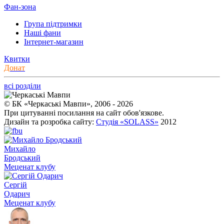
Фан-зона
Група підтримки
Наші фани
Інтернет-магазин
Квитки
Донат
всі розділи
© БК «Черкаські Мавпи», 2006 - 2026
При цитуванні посилання на сайт обов'язкове.
Дизайн та розробка сайту:
Студія «SOLASS»
2012
Михайло
Бродський
Меценат клубу
Сергій
Одарич
Меценат клубу