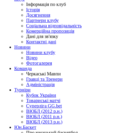
Інформація по клуб
Історія
Досягнення
Партнери клубу
Соціальна відповідальність
Комерційна пропозиція
Дані для зв'язку
Контактні дані
Новини
Новини клубу
Відео
Фотогалерея
Команда
Черкаські Мавпи
Гравці та Тренери
Адміністрація
Турніри
Кубок України
Товариські матчі
Суперліга GG.bet
ВЮБЛ (2012 р.н.)
ВЮБЛ (2011 р.н.)
ВЮБЛ (2013 р.н.)
Юн.Баскет
Про юнацький баскетбол