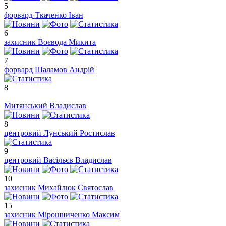
5
форвард
Ткаченко Іван
6
захисник
Воєвода Микита
7
форвард
Шаламов Андрій
8
Митянський Владислав
8
центровий
Лунський Ростислав
9
центровий
Васільєв Владислав
10
захисник
Михайлюк Святослав
15
захисник
Мірошниченко Максим