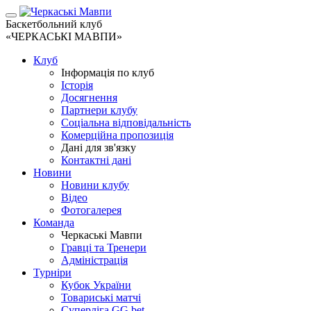
Баскетбольний клуб
«ЧЕРКАСЬКІ МАВПИ»
Клуб
Інформація по клуб
Історія
Досягнення
Партнери клубу
Соціальна відповідальність
Комерційна пропозиція
Дані для зв'язку
Контактні дані
Новини
Новини клубу
Відео
Фотогалерея
Команда
Черкаські Мавпи
Гравці та Тренери
Адміністрація
Турніри
Кубок України
Товариські матчі
Суперліга GG.bet