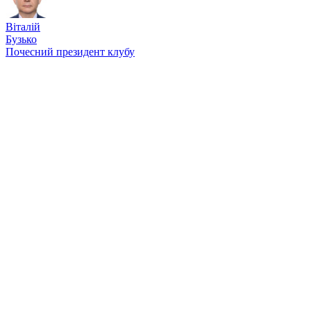
Віталій
Бузько
Почесний президент клубу