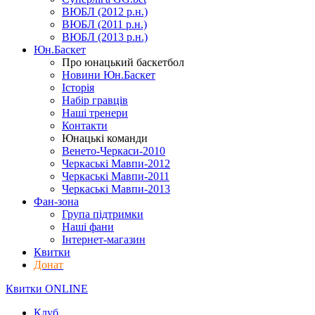
ВЮБЛ (2012 р.н.)
ВЮБЛ (2011 р.н.)
ВЮБЛ (2013 р.н.)
Юн.Баскет
Про юнацький баскетбол
Новини Юн.Баскет
Історія
Набір гравців
Наші тренери
Контакти
Юнацькі команди
Венето-Черкаси-2010
Черкаські Мавпи-2012
Черкаські Мавпи-2011
Черкаські Мавпи-2013
Фан-зона
Група підтримки
Наші фани
Інтернет-магазин
Квитки
Донат
Квитки ONLINE
Клуб