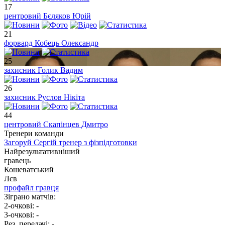
17
центровий
Бєляков Юрій
21
форвард
Кобець Олександр
25
захисник
Голик Вадим
26
захисник
Руслов Нікіта
44
центровий
Скапінцев Дмитро
Тренери команди
Загоруй Сергій
тренер з фізпідготовки
Найрезультативніший
гравець
Кошеватський
Лєв
профайл гравця
Зіграно матчів:
2-очкові:
-
3-очкові:
-
Рез. передачі:
-