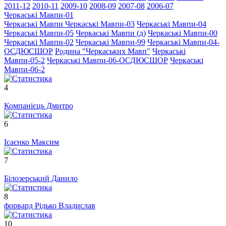
2011-12
2010-11
2009-10
2008-09
2007-08
2006-07
Черкаські Мавпи-01
Черкаські Мавпи
Черкаські Мавпи-03
Черкаські Мавпи-04
Черкаські Мавпи-05
Черкаські Мавпи (д)
Черкаські Мавпи-00
Черкаські Мавпи-02
Черкаські Мавпи-99
Черкаські Мавпи-04-
ОСДЮСШОР
Родина "Черкаcьких Мавп"
Черкаські
Мавпи-05-2
Черкаські Мавпи-06-ОСДЮСШОР
Черкаські
Мавпи-06-2
4
Компанієць Дмитро
6
Ісаєнко Максим
7
Білозерський Данило
8
форвард
Рідько Владислав
10