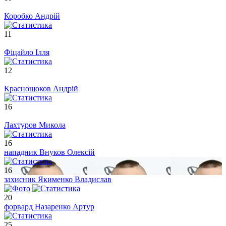
Коробко Андрій
11
Фіцайло Ілля
12
Краснощоков Андрій
16
Лахтуров Микола
16
нападник
Внуков Олексій
16
захисник
Якименко Владислав
20
форвард
Назаренко Артур
25