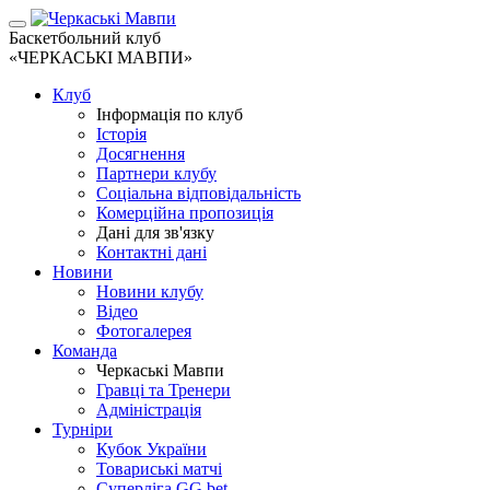
Баскетбольний клуб
«ЧЕРКАСЬКІ МАВПИ»
Клуб
Інформація по клуб
Історія
Досягнення
Партнери клубу
Соціальна відповідальність
Комерційна пропозиція
Дані для зв'язку
Контактні дані
Новини
Новини клубу
Відео
Фотогалерея
Команда
Черкаські Мавпи
Гравці та Тренери
Адміністрація
Турніри
Кубок України
Товариські матчі
Суперліга GG.bet