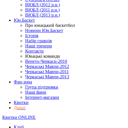
ВЮБЛ (2012 р.н.)
ВЮБЛ (2011 р.н.)
ВЮБЛ (2013 р.н.)
Юн.Баскет
Про юнацький баскетбол
Новини Юн.Баскет
Історія
Набір гравців
Наші тренери
Контакти
Юнацькі команди
Венето-Черкаси-2010
Черкаські Мавпи-2012
Черкаські Мавпи-2011
Черкаські Мавпи-2013
Фан-зона
Група підтримки
Наші фани
Інтернет-магазин
Квитки
Донат
Квитки ONLINE
Клуб