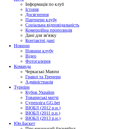
Інформація по клуб
Історія
Досягнення
Партнери клубу
Соціальна відповідальність
Комерційна пропозиція
Дані для зв'язку
Контактні дані
Новини
Новини клубу
Відео
Фотогалерея
Команда
Черкаські Мавпи
Гравці та Тренери
Адміністрація
Турніри
Кубок України
Товариські матчі
Суперліга GG.bet
ВЮБЛ (2012 р.н.)
ВЮБЛ (2011 р.н.)
ВЮБЛ (2013 р.н.)
Юн.Баскет
Про юнацький баскетбол