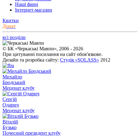
Наші фани
Інтернет-магазин
Квитки
Донат
всі розділи
© БК «Черкаські Мавпи», 2006 - 2026
При цитуванні посилання на сайт обов'язкове.
Дизайн та розробка сайту:
Студія «SOLASS»
2012
Михайло
Бродський
Меценат клубу
Сергій
Одарич
Меценат клубу
Віталій
Бузько
Почесний президент клубу