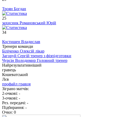
Троян Богдан
25
захисник
Романовський Юрій
34
Костишен Владислав
Тренери команди
Біліченко Олексій
лікар
Загоруй Сергій
тренер з фізпідготовки
Чурсін Володимир
Головний тренер
Найрезультативніший
гравець
Кошеватський
Лєв
профайл гравця
Зіграно матчів:
2-очкові:
-
3-очкові:
-
Рез. передачі:
-
Підбирання:
-
Очки:
0