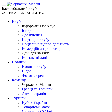
Баскетбольний клуб
«ЧЕРКАСЬКІ МАВПИ»
Клуб
Інформація по клуб
Історія
Досягнення
Партнери клубу
Соціальна відповідальність
Комерційна пропозиція
Дані для зв'язку
Контактні дані
Новини
Новини клубу
Відео
Фотогалерея
Команда
Черкаські Мавпи
Гравці та Тренери
Адміністрація
Турніри
Кубок України
Товариські матчі
Суперліга GG.bet