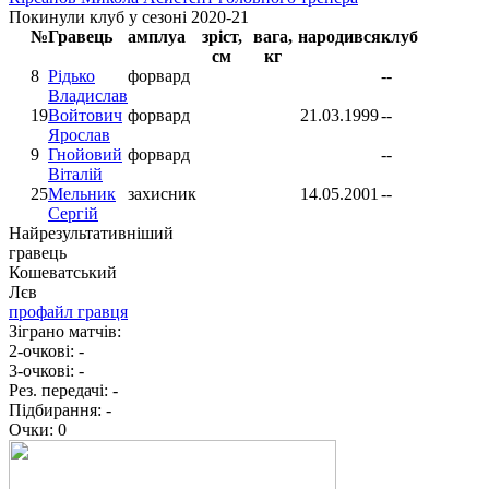
Покинули клуб у сезоні 2020-21
№
Гравець
амплуа
зріст,
вага,
народився
клуб
см
кг
8
Рідько
форвард
--
Владислав
19
Войтович
форвард
21.03.1999
--
Ярослав
9
Гнойовий
форвард
--
Віталій
25
Мельник
захисник
14.05.2001
--
Сергій
Найрезультативніший
гравець
Кошеватський
Лєв
профайл гравця
Зіграно матчів:
2-очкові:
-
3-очкові:
-
Рез. передачі:
-
Підбирання:
-
Очки:
0