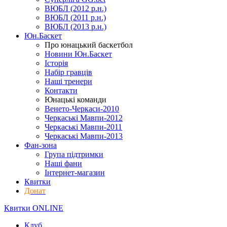
ВЮБЛ (2012 р.н.)
ВЮБЛ (2011 р.н.)
ВЮБЛ (2013 р.н.)
Юн.Баскет
Про юнацький баскетбол
Новини Юн.Баскет
Історія
Набір гравців
Наші тренери
Контакти
Юнацькі команди
Венето-Черкаси-2010
Черкаські Мавпи-2012
Черкаські Мавпи-2011
Черкаські Мавпи-2013
Фан-зона
Група підтримки
Наші фани
Інтернет-магазин
Квитки
Донат
Квитки ONLINE
Клуб