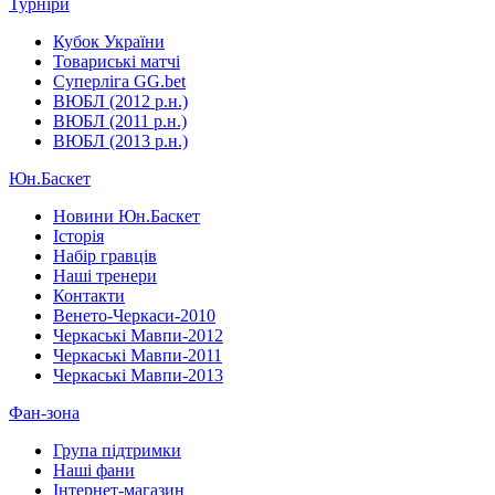
Турніри
Кубок України
Товариські матчі
Суперліга GG.bet
ВЮБЛ (2012 р.н.)
ВЮБЛ (2011 р.н.)
ВЮБЛ (2013 р.н.)
Юн.Баскет
Новини Юн.Баскет
Історія
Набір гравців
Наші тренери
Контакти
Венето-Черкаси-2010
Черкаські Мавпи-2012
Черкаські Мавпи-2011
Черкаські Мавпи-2013
Фан-зона
Група підтримки
Наші фани
Інтернет-магазин