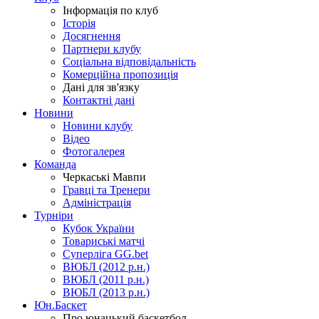
Інформація по клуб
Історія
Досягнення
Партнери клубу
Соціальна відповідальність
Комерційна пропозиція
Дані для зв'язку
Контактні дані
Новини
Новини клубу
Відео
Фотогалерея
Команда
Черкаські Мавпи
Гравці та Тренери
Адміністрація
Турніри
Кубок України
Товариські матчі
Суперліга GG.bet
ВЮБЛ (2012 р.н.)
ВЮБЛ (2011 р.н.)
ВЮБЛ (2013 р.н.)
Юн.Баскет
Про юнацький баскетбол