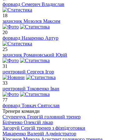
форвард
Семерич Владислав
18
захисник
Мозолєв Максим
20
форвард
Назаренко Артур
25
захисник
Романовський Юрій
31
центровий
Сергеєв Ігор
33
центровий
Токовенко Іван
77
форвард
Товкач Святослав
Тренери команди
Ступенчук Георгій
головний тренер
Біліченко Олексій
лікар
Загоруй Сергій
тренер з фізпідготовки
Макаренко Валерій
Адміністратор
Кірсанов Микола
Асистент головного тренера