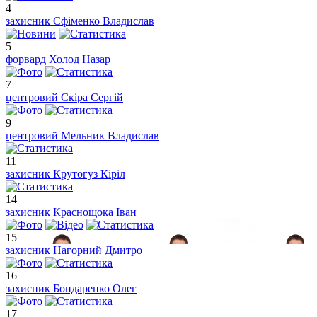
4
захисник
Єфіменко Владислав
5
форвард
Холод Назар
7
центровий
Скіра Сергій
9
центровий
Мельник Владислав
11
захисник
Крутогуз Кіріл
14
захисник
Краснощока Іван
15
захисник
Нагорний Дмитро
16
захисник
Бондаренко Олег
17