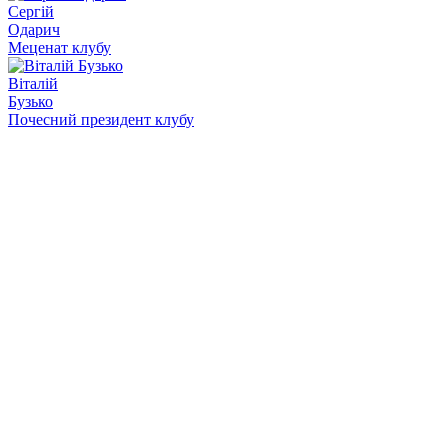
Сергій
Одарич
Меценат клубу
Віталій
Бузько
Почесний президент клубу