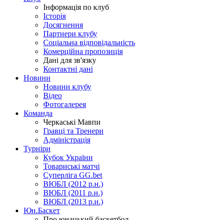
Інформація по клуб
Історія
Досягнення
Партнери клубу
Соціальна відповідальність
Комерційна пропозиція
Дані для зв'язку
Контактні дані
Новини
Новини клубу
Відео
Фотогалерея
Команда
Черкаські Мавпи
Гравці та Тренери
Адміністрація
Турніри
Кубок України
Товариські матчі
Суперліга GG.bet
ВЮБЛ (2012 р.н.)
ВЮБЛ (2011 р.н.)
ВЮБЛ (2013 р.н.)
Юн.Баскет
Про юнацький баскетбол