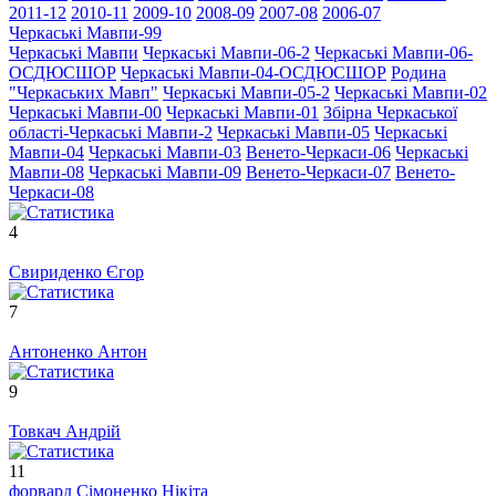
2011-12
2010-11
2009-10
2008-09
2007-08
2006-07
Черкаські Мавпи-99
Черкаські Мавпи
Черкаські Мавпи-06-2
Черкаські Мавпи-06-
ОСДЮСШОР
Черкаські Мавпи-04-ОСДЮСШОР
Родина
"Черкаcьких Мавп"
Черкаські Мавпи-05-2
Черкаські Мавпи-02
Черкаські Мавпи-00
Черкаські Мавпи-01
Збірна Черкаської
області-Черкаські Мавпи-2
Черкаські Мавпи-05
Черкаські
Мавпи-04
Черкаські Мавпи-03
Венето-Черкаси-06
Черкаські
Мавпи-08
Черкаські Мавпи-09
Венето-Черкаси-07
Венето-
Черкаси-08
4
Свириденко Єгор
7
Антоненко Антон
9
Товкач Андрій
11
форвард
Сімоненко Нікіта