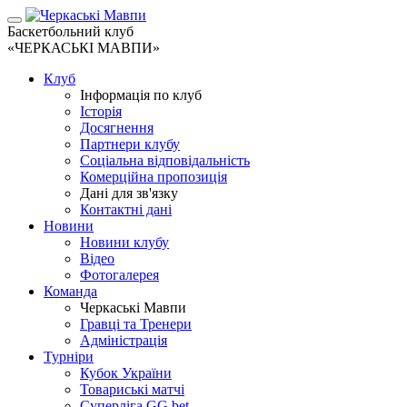
Баскетбольний клуб
«ЧЕРКАСЬКІ МАВПИ»
Клуб
Інформація по клуб
Історія
Досягнення
Партнери клубу
Соціальна відповідальність
Комерційна пропозиція
Дані для зв'язку
Контактні дані
Новини
Новини клубу
Відео
Фотогалерея
Команда
Черкаські Мавпи
Гравці та Тренери
Адміністрація
Турніри
Кубок України
Товариські матчі
Суперліга GG.bet