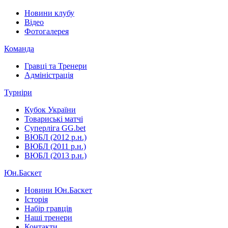
Новини клубу
Відео
Фотогалерея
Команда
Гравці та Тренери
Адміністрація
Турніри
Кубок України
Товариські матчі
Суперліга GG.bet
ВЮБЛ (2012 р.н.)
ВЮБЛ (2011 р.н.)
ВЮБЛ (2013 р.н.)
Юн.Баскет
Новини Юн.Баскет
Історія
Набір гравців
Наші тренери
Контакти