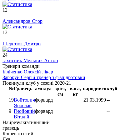
12
Александров Єгор
13
Шерстюк Дмитро
24
захисник
Мельник Антон
Тренери команди
Біліченко Олексій
лікар
Загоруй Сергій
тренер з фізпідготовки
Покинули клуб у сезоні 2020-21
№
Гравець
амплуа
зріст,
вага,
народився
клуб
см
кг
19
Войтович
форвард
21.03.1999
--
Ярослав
9
Гнойовий
форвард
--
Віталій
Найрезультативніший
гравець
Кошеватський
Лєв