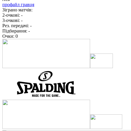
профайл гравця
Зіграно матчів:
2-очкові:
-
3-очкові:
-
Рез. передачі:
-
Підбирання:
-
Очки:
0