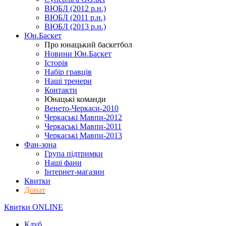
ВЮБЛ (2012 р.н.)
ВЮБЛ (2011 р.н.)
ВЮБЛ (2013 р.н.)
Юн.Баскет
Про юнацький баскетбол
Новини Юн.Баскет
Історія
Набір гравців
Наші тренери
Контакти
Юнацькі команди
Венето-Черкаси-2010
Черкаські Мавпи-2012
Черкаські Мавпи-2011
Черкаські Мавпи-2013
Фан-зона
Група підтримки
Наші фани
Інтернет-магазин
Квитки
Донат
Квитки ONLINE
Клуб