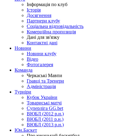
Інформація по клуб
Історія
Досягнення
Партнери клубу
Соціальна відповідальність
Комерційна пропозиція
Дані для зв'язку
Контактні дані
Новини
Новини клубу
Відео
Фотогалерея
Команда
Черкаські Мавпи
Гравці та Тренери
Адміністрація
Турніри
Кубок України
Товариські матчі
Суперліга GG.bet
ВЮБЛ (2012 р.н.)
ВЮБЛ (2011 р.н.)
ВЮБЛ (2013 р.н.)
Юн.Баскет
Про юнацький баскетбол