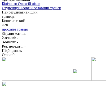
Біліченко Олексій
лікар
Ступенчук Георгій
головний тренер
Найрезультативніший
гравець
Кошеватський
Лєв
профайл гравця
Зіграно матчів:
2-очкові:
-
3-очкові:
-
Рез. передачі:
-
Підбирання:
-
Очки:
0