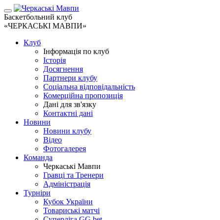
Баскетбольний клуб
«ЧЕРКАСЬКІ МАВПИ»
Клуб
Інформація по клуб
Історія
Досягнення
Партнери клубу
Соціальна відповідальність
Комерційна пропозиція
Дані для зв'язку
Контактні дані
Новини
Новини клубу
Відео
Фотогалерея
Команда
Черкаські Мавпи
Гравці та Тренери
Адміністрація
Турніри
Кубок України
Товариські матчі
Суперліга GG.bet