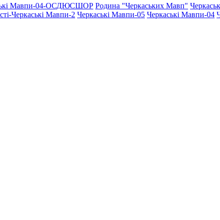
ські Мавпи-04-ОСДЮСШОР
Родина "Черкаcьких Мавп"
Черкаськ
асті-Черкаські Мавпи-2
Черкаські Мавпи-05
Черкаські Мавпи-04