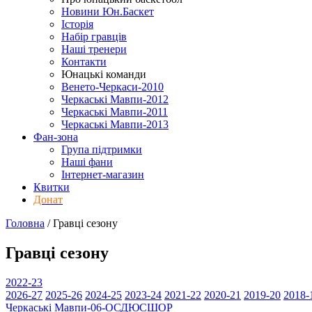
Новини Юн.Баскет
Історія
Набір гравців
Наші тренери
Контакти
Юнацькі команди
Венето-Черкаси-2010
Черкаські Мавпи-2012
Черкаські Мавпи-2011
Черкаські Мавпи-2013
Фан-зона
Група підтримки
Наші фани
Інтернет-магазин
Квитки
Донат
Головна
/
Гравці
сезону
Гравці
сезону
2022-23
2026-27
2025-26
2024-25
2023-24
2021-22
2020-21
2019-20
2018-
Черкаські Мавпи-06-ОСДЮСШОР