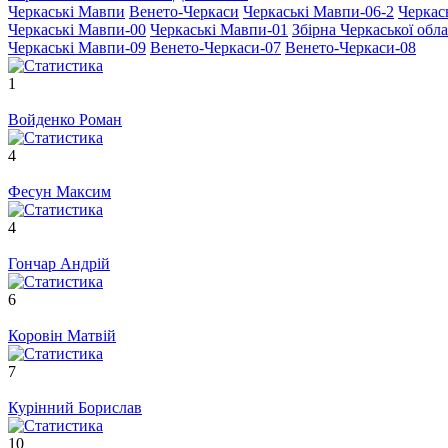
Черкаські Мавпи
Венето-Черкаси
Черкаські Мавпи-06-2
Черка
Черкаські Мавпи-00
Черкаські Мавпи-01
Збірна Черкаської обл
Черкаські Мавпи-09
Венето-Черкаси-07
Венето-Черкаси-08
1
Войденко Роман
4
Фесун Максим
4
Гончар Андрій
6
Коровін Матвій
7
Курінний Борислав
10