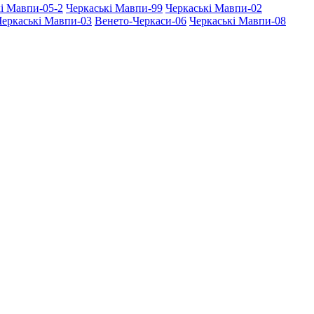
і Мавпи-05-2
Черкаські Мавпи-99
Черкаські Мавпи-02
Черкаські Мавпи-03
Венето-Черкаси-06
Черкаські Мавпи-08