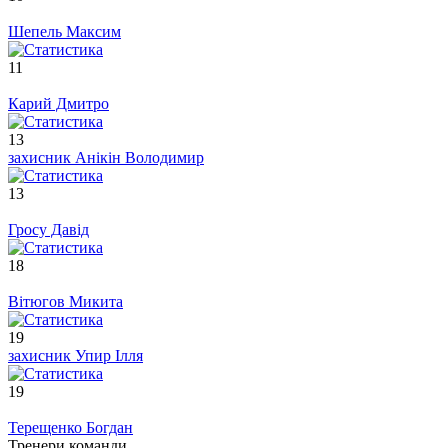
Шепель Максим
11
Карий Дмитро
13
захисник
Анікін Володимир
13
Гросу Давід
18
Вітюгов Микита
19
захисник
Упир Ілля
19
Терещенко Богдан
Тренери команди