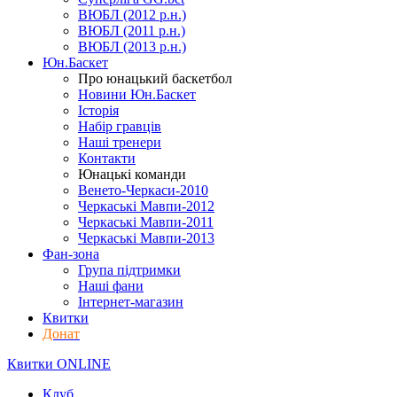
ВЮБЛ (2012 р.н.)
ВЮБЛ (2011 р.н.)
ВЮБЛ (2013 р.н.)
Юн.Баскет
Про юнацький баскетбол
Новини Юн.Баскет
Історія
Набір гравців
Наші тренери
Контакти
Юнацькі команди
Венето-Черкаси-2010
Черкаські Мавпи-2012
Черкаські Мавпи-2011
Черкаські Мавпи-2013
Фан-зона
Група підтримки
Наші фани
Інтернет-магазин
Квитки
Донат
Квитки ONLINE
Клуб