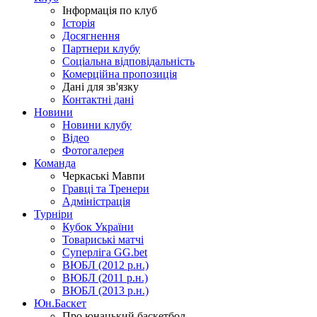
Інформація по клуб
Історія
Досягнення
Партнери клубу
Соціальна відповідальність
Комерційна пропозиція
Дані для зв'язку
Контактні дані
Новини
Новини клубу
Відео
Фотогалерея
Команда
Черкаські Мавпи
Гравці та Тренери
Адміністрація
Турніри
Кубок України
Товариські матчі
Суперліга GG.bet
ВЮБЛ (2012 р.н.)
ВЮБЛ (2011 р.н.)
ВЮБЛ (2013 р.н.)
Юн.Баскет
Про юнацький баскетбол