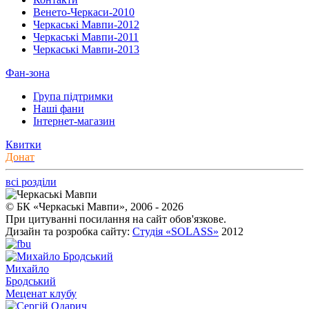
Венето-Черкаси-2010
Черкаські Мавпи-2012
Черкаські Мавпи-2011
Черкаські Мавпи-2013
Фан-зона
Група підтримки
Наші фани
Інтернет-магазин
Квитки
Донат
всі розділи
© БК «Черкаські Мавпи», 2006 - 2026
При цитуванні посилання на сайт обов'язкове.
Дизайн та розробка сайту:
Студія «SOLASS»
2012
Михайло
Бродський
Меценат клубу