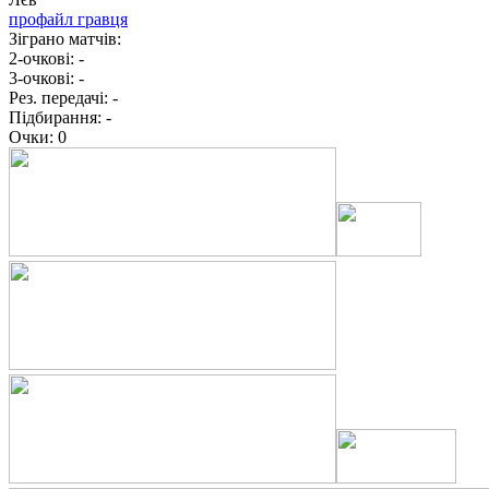
профайл гравця
Зіграно матчів:
2-очкові:
-
3-очкові:
-
Рез. передачі:
-
Підбирання:
-
Очки:
0