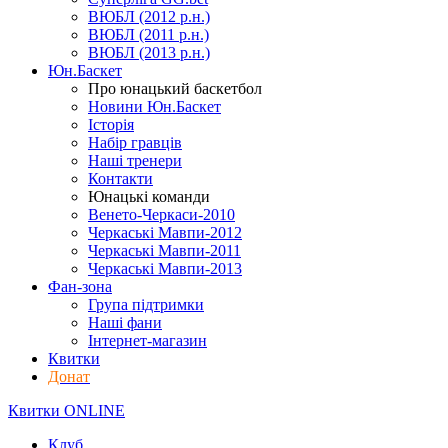
ВЮБЛ (2012 р.н.)
ВЮБЛ (2011 р.н.)
ВЮБЛ (2013 р.н.)
Юн.Баскет
Про юнацький баскетбол
Новини Юн.Баскет
Історія
Набір гравців
Наші тренери
Контакти
Юнацькі команди
Венето-Черкаси-2010
Черкаські Мавпи-2012
Черкаські Мавпи-2011
Черкаські Мавпи-2013
Фан-зона
Група підтримки
Наші фани
Інтернет-магазин
Квитки
Донат
Квитки ONLINE
Клуб