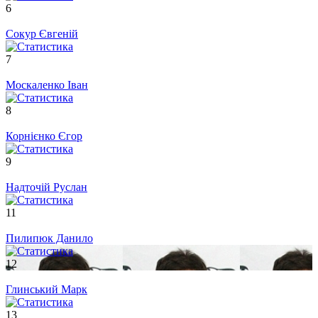
6
Сокур Євгеній
7
Москаленко Іван
8
Корнієнко Єгор
9
Надточій Руслан
11
Пилипюк Данило
12
Глинський Марк
13