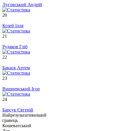
Луговський Андрій
20
Козей Ілля
21
Рудаков Гліб
22
Бакаєв Артем
23
Вишневський Ігор
24
Барсук Євгеній
Найрезультативніший
гравець
Кошеватський
Лєв