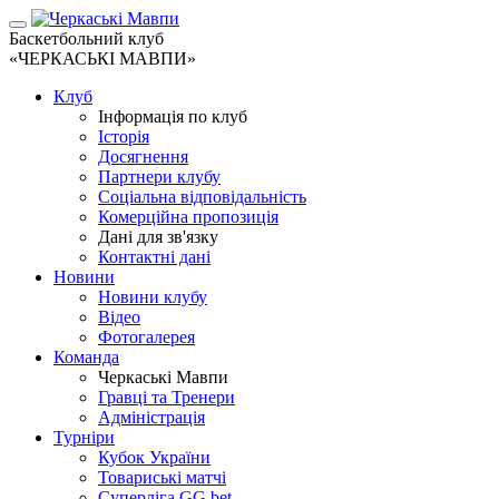
Баскетбольний клуб
«ЧЕРКАСЬКІ МАВПИ»
Клуб
Інформація по клуб
Історія
Досягнення
Партнери клубу
Соціальна відповідальність
Комерційна пропозиція
Дані для зв'язку
Контактні дані
Новини
Новини клубу
Відео
Фотогалерея
Команда
Черкаські Мавпи
Гравці та Тренери
Адміністрація
Турніри
Кубок України
Товариські матчі
Суперліга GG.bet