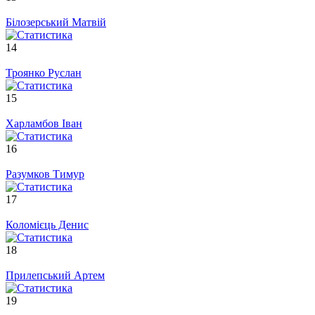
Білозерський Матвій
14
Троянко Руслан
15
Харламбов Іван
16
Разумков Тимур
17
Коломієць Денис
18
Прилепський Артем
19