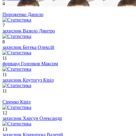
4
Пироженко Данило
7
захисник
Вазило Дмитро
8
захисник
Бегека Олексій
11
форвард
Голєнков Максим
11
захисник
Крутогуз Кіріл
11
Сіренко Кіріл
12
захисник
Харсун Олександр
13
захисник
Криворука Валерій