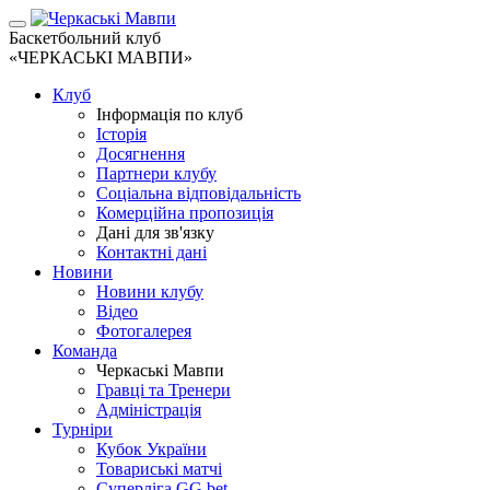
Баскетбольний клуб
«ЧЕРКАСЬКІ МАВПИ»
Клуб
Інформація по клуб
Історія
Досягнення
Партнери клубу
Соціальна відповідальність
Комерційна пропозиція
Дані для зв'язку
Контактні дані
Новини
Новини клубу
Відео
Фотогалерея
Команда
Черкаські Мавпи
Гравці та Тренери
Адміністрація
Турніри
Кубок України
Товариські матчі
Суперліга GG.bet