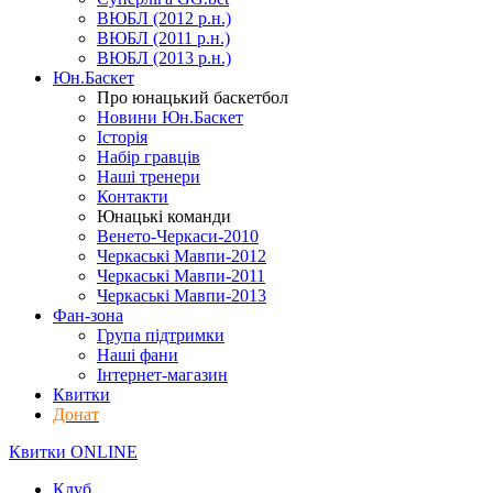
ВЮБЛ (2012 р.н.)
ВЮБЛ (2011 р.н.)
ВЮБЛ (2013 р.н.)
Юн.Баскет
Про юнацький баскетбол
Новини Юн.Баскет
Історія
Набір гравців
Наші тренери
Контакти
Юнацькі команди
Венето-Черкаси-2010
Черкаські Мавпи-2012
Черкаські Мавпи-2011
Черкаські Мавпи-2013
Фан-зона
Група підтримки
Наші фани
Інтернет-магазин
Квитки
Донат
Квитки ONLINE
Клуб