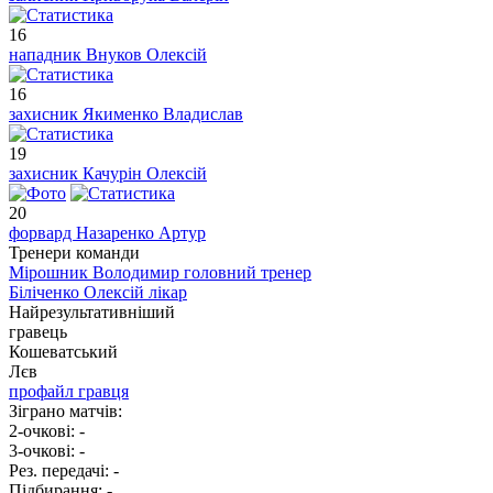
16
нападник
Внуков Олексій
16
захисник
Якименко Владислав
19
захисник
Качурін Олексій
20
форвард
Назаренко Артур
Тренери команди
Мірошник Володимир
головний тренер
Біліченко Олексій
лікар
Найрезультативніший
гравець
Кошеватський
Лєв
профайл гравця
Зіграно матчів:
2-очкові:
-
3-очкові:
-
Рез. передачі:
-
Підбирання:
-