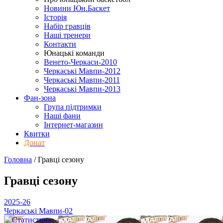
Новини Юн.Баскет
Історія
Набір гравців
Наші тренери
Контакти
Юнацькі команди
Венето-Черкаси-2010
Черкаські Мавпи-2012
Черкаські Мавпи-2011
Черкаські Мавпи-2013
Фан-зона
Група підтримки
Наші фани
Інтернет-магазин
Квитки
Донат
Головна
/
Гравці
сезону
Гравці
сезону
2025-26
Черкаські Мавпи-02