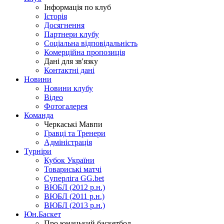
Інформація по клуб
Історія
Досягнення
Партнери клубу
Соціальна відповідальність
Комерційна пропозиція
Дані для зв'язку
Контактні дані
Новини
Новини клубу
Відео
Фотогалерея
Команда
Черкаські Мавпи
Гравці та Тренери
Адміністрація
Турніри
Кубок України
Товариські матчі
Суперліга GG.bet
ВЮБЛ (2012 р.н.)
ВЮБЛ (2011 р.н.)
ВЮБЛ (2013 р.н.)
Юн.Баскет
Про юнацький баскетбол