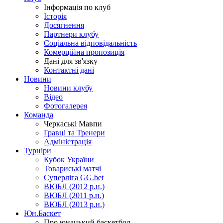
Інформація по клуб
Історія
Досягнення
Партнери клубу
Соціальна відповідальність
Комерційна пропозиція
Дані для зв'язку
Контактні дані
Новини
Новини клубу
Відео
Фотогалерея
Команда
Черкаські Мавпи
Гравці та Тренери
Адміністрація
Турніри
Кубок України
Товариські матчі
Суперліга GG.bet
ВЮБЛ (2012 р.н.)
ВЮБЛ (2011 р.н.)
ВЮБЛ (2013 р.н.)
Юн.Баскет
Про юнацький баскетбол