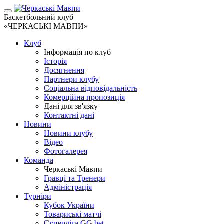
Баскетбольний клуб
«ЧЕРКАСЬКІ МАВПИ»
Клуб
Інформація по клуб
Історія
Досягнення
Партнери клубу
Соціальна відповідальність
Комерційна пропозиція
Дані для зв'язку
Контактні дані
Новини
Новини клубу
Відео
Фотогалерея
Команда
Черкаські Мавпи
Гравці та Тренери
Адміністрація
Турніри
Кубок України
Товариські матчі
Суперліга GG.bet