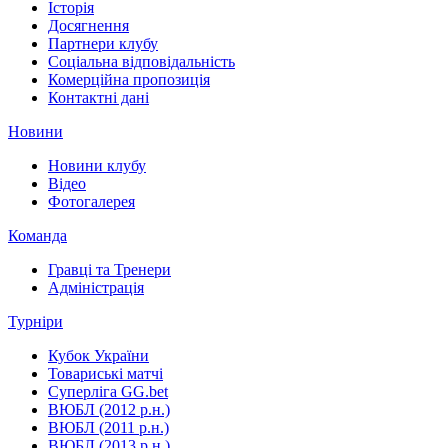
Історія
Досягнення
Партнери клубу
Соціальна відповідальність
Комерційна пропозиція
Контактні дані
Новини
Новини клубу
Відео
Фотогалерея
Команда
Гравці та Тренери
Адміністрація
Турніри
Кубок України
Товариські матчі
Суперліга GG.bet
ВЮБЛ (2012 р.н.)
ВЮБЛ (2011 р.н.)
ВЮБЛ (2013 р.н.)