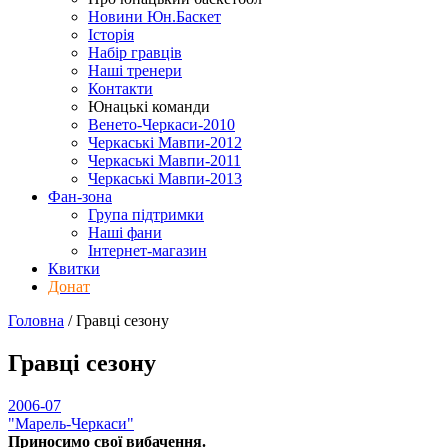
Новини Юн.Баскет
Історія
Набір гравців
Наші тренери
Контакти
Юнацькі команди
Венето-Черкаси-2010
Черкаські Мавпи-2012
Черкаські Мавпи-2011
Черкаські Мавпи-2013
Фан-зона
Група підтримки
Наші фани
Інтернет-магазин
Квитки
Донат
Головна
/
Гравці
сезону
Гравці
сезону
2006-07
"Марель-Черкаси"
Приносимо свої вибачення.