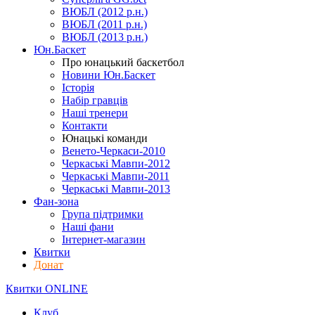
ВЮБЛ (2012 р.н.)
ВЮБЛ (2011 р.н.)
ВЮБЛ (2013 р.н.)
Юн.Баскет
Про юнацький баскетбол
Новини Юн.Баскет
Історія
Набір гравців
Наші тренери
Контакти
Юнацькі команди
Венето-Черкаси-2010
Черкаські Мавпи-2012
Черкаські Мавпи-2011
Черкаські Мавпи-2013
Фан-зона
Група підтримки
Наші фани
Інтернет-магазин
Квитки
Донат
Квитки ONLINE
Клуб