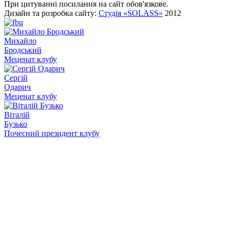
При цитуванні посилання на сайт обов'язкове.
Дизайн та розробка сайту:
Студія «SOLASS»
2012
Михайло
Бродський
Меценат клубу
Сергій
Одарич
Меценат клубу
Віталій
Бузько
Почесний президент клубу