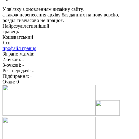
У зв'язку з оновленням дизайну сайту,
а також перенесення архіву баз данних на нову версію,
розділ тимчасово не працює.
Найрезультативніший
гравець
Кошеватський
Лєв
профайл гравця
Зіграно матчів:
2-очкові:
-
3-очкові:
-
Рез. передачі:
-
Підбирання:
-
Очки:
0