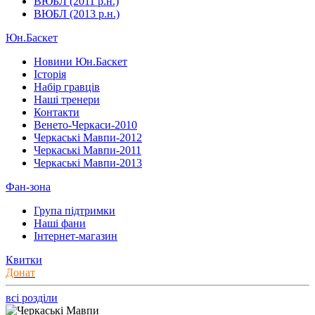
ВЮБЛ (2011 р.н.)
ВЮБЛ (2013 р.н.)
Юн.Баскет
Новини Юн.Баскет
Історія
Набір гравців
Наші тренери
Контакти
Венето-Черкаси-2010
Черкаські Мавпи-2012
Черкаські Мавпи-2011
Черкаські Мавпи-2013
Фан-зона
Група підтримки
Наші фани
Інтернет-магазин
Квитки
Донат
всі розділи