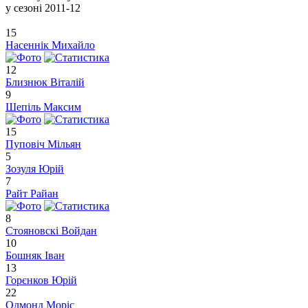
у сезоні
2011-12
15
Насеннік Михайло
12
Близнюк Віталій
9
Шепіль Максим
15
Пуповіч Мільян
5
Зозуля Юрій
7
Райт Райан
8
Стояновскі Войдан
10
Бошняк Іван
13
Горєнков Юрій
22
Олмонд Моріс