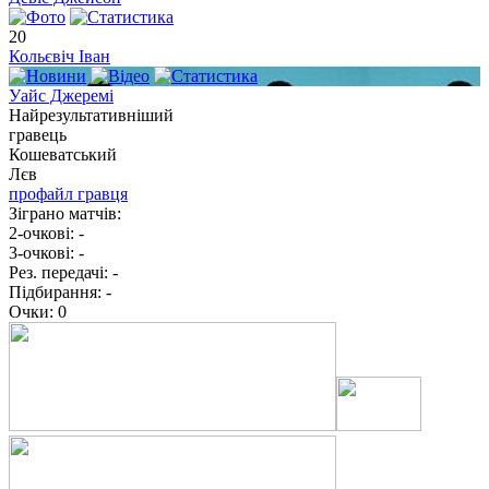
20
Кольєвіч Іван
Уайс Джеремі
Найрезультативніший
гравець
Кошеватський
Лєв
профайл гравця
Зіграно матчів:
2-очкові:
-
3-очкові:
-
Рез. передачі:
-
Підбирання:
-
Очки:
0