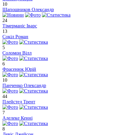
10
Шапошников Олександр
24
Тімерманіс Іварс
13
Сокіл Роман
5
Соломон Вілл
6
Фрасенюк Юрій
10
Панченко Олександр
44
Плейстед Трент
7
Аделеке Кенні
8
Девіс Джейсон