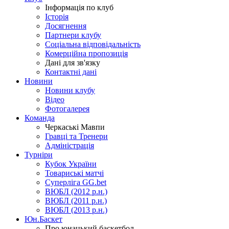
Інформація по клуб
Історія
Досягнення
Партнери клубу
Соціальна відповідальність
Комерційна пропозиція
Дані для зв'язку
Контактні дані
Новини
Новини клубу
Відео
Фотогалерея
Команда
Черкаські Мавпи
Гравці та Тренери
Адміністрація
Турніри
Кубок України
Товариські матчі
Суперліга GG.bet
ВЮБЛ (2012 р.н.)
ВЮБЛ (2011 р.н.)
ВЮБЛ (2013 р.н.)
Юн.Баскет
Про юнацький баскетбол