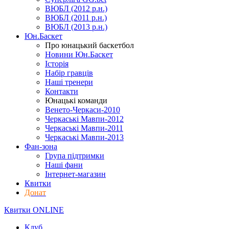
ВЮБЛ (2012 р.н.)
ВЮБЛ (2011 р.н.)
ВЮБЛ (2013 р.н.)
Юн.Баскет
Про юнацький баскетбол
Новини Юн.Баскет
Історія
Набір гравців
Наші тренери
Контакти
Юнацькі команди
Венето-Черкаси-2010
Черкаські Мавпи-2012
Черкаські Мавпи-2011
Черкаські Мавпи-2013
Фан-зона
Група підтримки
Наші фани
Інтернет-магазин
Квитки
Донат
Квитки ONLINE
Клуб