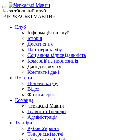
Баскетбольний клуб
«ЧЕРКАСЬКІ МАВПИ»
Клуб
Інформація по клуб
Історія
Досягнення
Партнери клубу
Соціальна відповідальність
Комерційна пропозиція
Дані для зв'язку
Контактні дані
Новини
Новини клубу
Відео
Фотогалерея
Команда
Черкаські Мавпи
Гравці та Тренери
Адміністрація
Турніри
Кубок України
Товариські матчі
Суперліга GG.bet