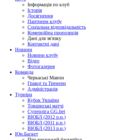
Інформація по клуб
Історія
Досягнення
Партнери клубу
Соціальна відповідальність
Комерційна пропозиція
Дані для зв'язку
Контактні дані
Новини
Новини клубу
Відео
Фотогалерея
Команда
Черкаські Мавпи
Гравці та Тренери
Адміністрація
Турніри
Кубок України
Товариські матчі
Суперліга GG.bet
ВЮБЛ (2012 р.н.)
ВЮБЛ (2011 р.н.)
ВЮБЛ (2013 р.н.)
Юн.Баскет
Про юнацький баскетбол