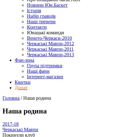
Новини Юн.Баскет
Історія
Набір гравців
Наші тренери
Контакти
Юнацькі команди
Венето-Черкаси-2010
Черкаські Мавпи-2012
Черкаські Мавпи-2011
Черкаські Мавпи-2013
Фан-зона
Група підтримки
Наші фани
Інтернет-магазин
Квитки
Донат
Головна
/
Наша родина
Наша родина
2017-18
Черкаські Мавпи
Покинули клуб