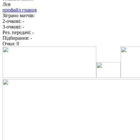
Лєв
профайл гравця
Зіграно матчів:
2-очкові:
-
3-очкові:
-
Рез. передачі:
-
Підбирання:
-
Очки:
0