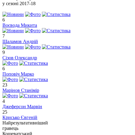
у сезоні
2017-18
6
Воєвода Микита
7
Шаламов Андрій
9
Сізов Олександр
6
Поповіч Марко
23
Марінов Станімір
4
Джеферсон Марвін
25
Крисько Євгеній
Найрезультативніший
гравець
Кошеватський