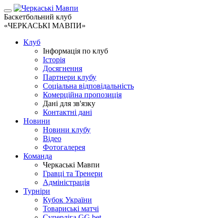
Баскетбольний клуб
«ЧЕРКАСЬКІ МАВПИ»
Клуб
Інформація по клуб
Історія
Досягнення
Партнери клубу
Соціальна відповідальність
Комерційна пропозиція
Дані для зв'язку
Контактні дані
Новини
Новини клубу
Відео
Фотогалерея
Команда
Черкаські Мавпи
Гравці та Тренери
Адміністрація
Турніри
Кубок України
Товариські матчі
Суперліга GG.bet