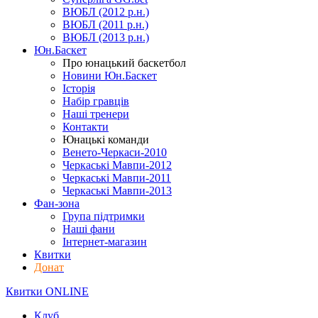
ВЮБЛ (2012 р.н.)
ВЮБЛ (2011 р.н.)
ВЮБЛ (2013 р.н.)
Юн.Баскет
Про юнацький баскетбол
Новини Юн.Баскет
Історія
Набір гравців
Наші тренери
Контакти
Юнацькі команди
Венето-Черкаси-2010
Черкаські Мавпи-2012
Черкаські Мавпи-2011
Черкаські Мавпи-2013
Фан-зона
Група підтримки
Наші фани
Інтернет-магазин
Квитки
Донат
Квитки ONLINE
Клуб