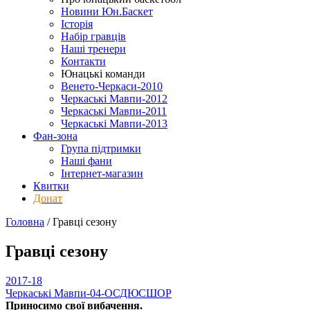
Новини Юн.Баскет
Історія
Набір гравців
Наші тренери
Контакти
Юнацькі команди
Венето-Черкаси-2010
Черкаські Мавпи-2012
Черкаські Мавпи-2011
Черкаські Мавпи-2013
Фан-зона
Група підтримки
Наші фани
Інтернет-магазин
Квитки
Донат
Головна
/
Гравці
сезону
Гравці
сезону
2017-18
Черкаські Мавпи-04-ОСДЮСШОР
Приносимо свої вибачення.