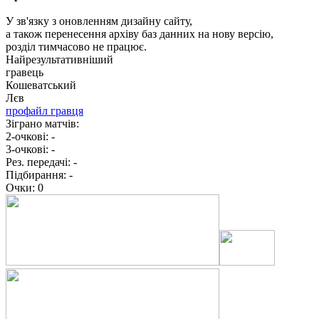
У зв'язку з оновленням дизайну сайту,
а також перенесення архіву баз данних на нову версію,
розділ тимчасово не працює.
Найрезультативніший
гравець
Кошеватський
Лєв
профайл гравця
Зіграно матчів:
2-очкові:
-
3-очкові:
-
Рез. передачі:
-
Підбирання:
-
Очки:
0