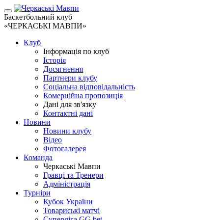
Баскетбольний клуб
«ЧЕРКАСЬКІ МАВПИ»
Клуб
Інформація по клуб
Історія
Досягнення
Партнери клубу
Соціальна відповідальність
Комерційна пропозиція
Дані для зв'язку
Контактні дані
Новини
Новини клубу
Відео
Фотогалерея
Команда
Черкаські Мавпи
Гравці та Тренери
Адміністрація
Турніри
Кубок України
Товариські матчі
Суперліга GG.bet