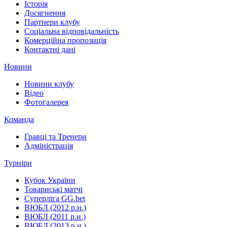
Історія
Досягнення
Партнери клубу
Соціальна відповідальність
Комерційна пропозиція
Контактні дані
Новини
Новини клубу
Відео
Фотогалерея
Команда
Гравці та Тренери
Адміністрація
Турніри
Кубок України
Товариські матчі
Суперліга GG.bet
ВЮБЛ (2012 р.н.)
ВЮБЛ (2011 р.н.)
ВЮБЛ (2013 р.н.)