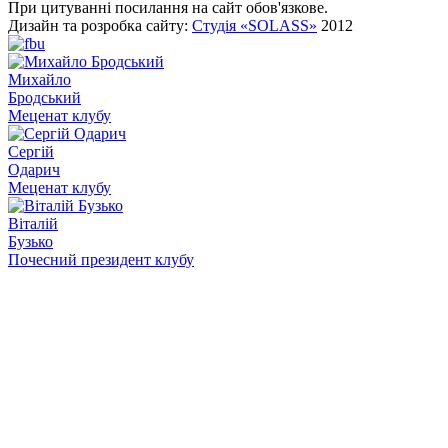
При цитуванні посилання на сайт обов'язкове.
Дизайн та розробка сайту:
Студія «SOLASS»
2012
Михайло
Бродський
Меценат клубу
Сергій
Одарич
Меценат клубу
Віталій
Бузько
Почесний президент клубу