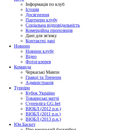
Інформація по клуб
Історія
Досягнення
Партнери клубу
Соціальна відповідальність
Комерційна пропозиція
Дані для зв'язку
Контактні дані
Новини
Новини клубу
Відео
Фотогалерея
Команда
Черкаські Мавпи
Гравці та Тренери
Адміністрація
Турніри
Кубок України
Товариські матчі
Суперліга GG.bet
ВЮБЛ (2012 р.н.)
ВЮБЛ (2011 р.н.)
ВЮБЛ (2013 р.н.)
Юн.Баскет
Про юнацький баскетбол