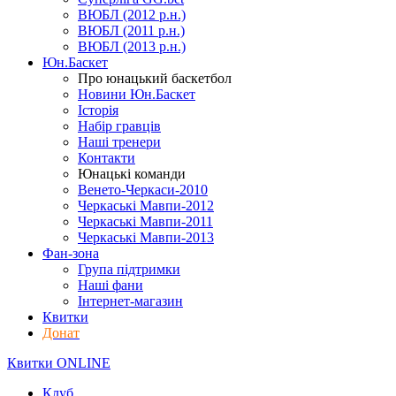
ВЮБЛ (2012 р.н.)
ВЮБЛ (2011 р.н.)
ВЮБЛ (2013 р.н.)
Юн.Баскет
Про юнацький баскетбол
Новини Юн.Баскет
Історія
Набір гравців
Наші тренери
Контакти
Юнацькі команди
Венето-Черкаси-2010
Черкаські Мавпи-2012
Черкаські Мавпи-2011
Черкаські Мавпи-2013
Фан-зона
Група підтримки
Наші фани
Інтернет-магазин
Квитки
Донат
Квитки ONLINE
Клуб