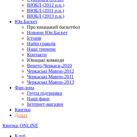
ВЮБЛ (2012 р.н.)
ВЮБЛ (2011 р.н.)
ВЮБЛ (2013 р.н.)
Юн.Баскет
Про юнацький баскетбол
Новини Юн.Баскет
Історія
Набір гравців
Наші тренери
Контакти
Юнацькі команди
Венето-Черкаси-2010
Черкаські Мавпи-2012
Черкаські Мавпи-2011
Черкаські Мавпи-2013
Фан-зона
Група підтримки
Наші фани
Інтернет-магазин
Квитки
Донат
Квитки ONLINE
Клуб