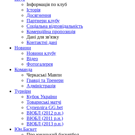
Інформація по клуб
Історія
Досягнення
Партнери клубу
Соціальна відповідальність
Комерційна пропозиція
Дані для зв'язку
Контактні дані
Новини
Новини клубу
Відео
Фотогалерея
Команда
Черкаські Мавпи
Гравці та Тренери
Адміністрація
Турніри
Кубок України
Товариські матчі
Суперліга GG.bet
ВЮБЛ (2012 р.н.)
ВЮБЛ (2011 р.н.)
ВЮБЛ (2013 р.н.)
Юн.Баскет
Про юнацький баскетбол