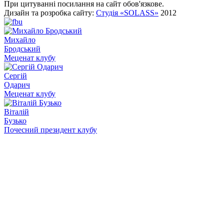
При цитуванні посилання на сайт обов'язкове.
Дизайн та розробка сайту:
Студія «SOLASS»
2012
Михайло
Бродський
Меценат клубу
Сергій
Одарич
Меценат клубу
Віталій
Бузько
Почесний президент клубу