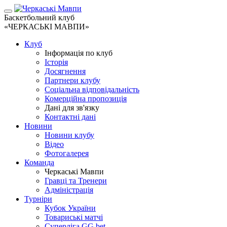
Баскетбольний клуб
«ЧЕРКАСЬКІ МАВПИ»
Клуб
Інформація по клуб
Історія
Досягнення
Партнери клубу
Соціальна відповідальність
Комерційна пропозиція
Дані для зв'язку
Контактні дані
Новини
Новини клубу
Відео
Фотогалерея
Команда
Черкаські Мавпи
Гравці та Тренери
Адміністрація
Турніри
Кубок України
Товариські матчі
Суперліга GG.bet