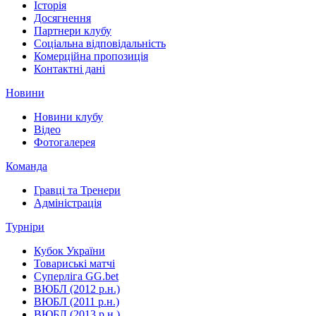
Історія
Досягнення
Партнери клубу
Соціальна відповідальність
Комерційна пропозиція
Контактні дані
Новини
Новини клубу
Відео
Фотогалерея
Команда
Гравці та Тренери
Адміністрація
Турніри
Кубок України
Товариські матчі
Суперліга GG.bet
ВЮБЛ (2012 р.н.)
ВЮБЛ (2011 р.н.)
ВЮБЛ (2013 р.н.)