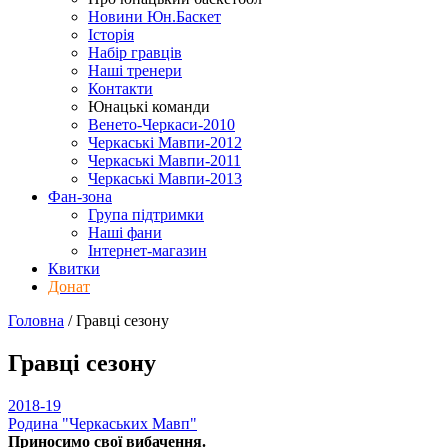
Новини Юн.Баскет
Історія
Набір гравців
Наші тренери
Контакти
Юнацькі команди
Венето-Черкаси-2010
Черкаські Мавпи-2012
Черкаські Мавпи-2011
Черкаські Мавпи-2013
Фан-зона
Група підтримки
Наші фани
Інтернет-магазин
Квитки
Донат
Головна
/
Гравці
сезону
Гравці
сезону
2018-19
Родина "Черкаcьких Мавп"
Приносимо свої вибачення.