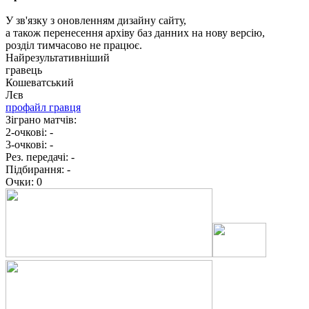
У зв'язку з оновленням дизайну сайту,
а також перенесення архіву баз данних на нову версію,
розділ тимчасово не працює.
Найрезультативніший
гравець
Кошеватський
Лєв
профайл гравця
Зіграно матчів:
2-очкові:
-
3-очкові:
-
Рез. передачі:
-
Підбирання:
-
Очки:
0