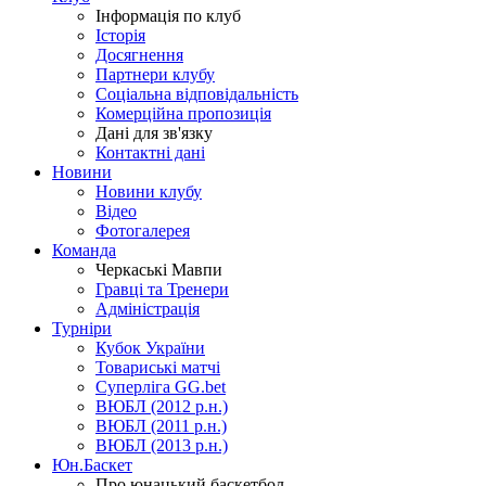
Інформація по клуб
Історія
Досягнення
Партнери клубу
Соціальна відповідальність
Комерційна пропозиція
Дані для зв'язку
Контактні дані
Новини
Новини клубу
Відео
Фотогалерея
Команда
Черкаські Мавпи
Гравці та Тренери
Адміністрація
Турніри
Кубок України
Товариські матчі
Суперліга GG.bet
ВЮБЛ (2012 р.н.)
ВЮБЛ (2011 р.н.)
ВЮБЛ (2013 р.н.)
Юн.Баскет
Про юнацький баскетбол