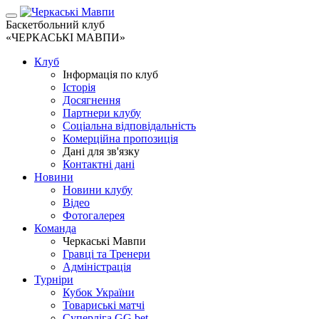
Баскетбольний клуб
«ЧЕРКАСЬКІ МАВПИ»
Клуб
Інформація по клуб
Історія
Досягнення
Партнери клубу
Соціальна відповідальність
Комерційна пропозиція
Дані для зв'язку
Контактні дані
Новини
Новини клубу
Відео
Фотогалерея
Команда
Черкаські Мавпи
Гравці та Тренери
Адміністрація
Турніри
Кубок України
Товариські матчі
Суперліга GG.bet