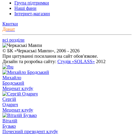
Група підтримки
Наші фани
Інтернет-магазин
Квитки
Донат
всі розділи
© БК «Черкаські Мавпи», 2006 - 2026
При цитуванні посилання на сайт обов'язкове.
Дизайн та розробка сайту:
Студія «SOLASS»
2012
Михайло
Бродський
Меценат клубу
Сергій
Одарич
Меценат клубу
Віталій
Бузько
Почесний президент клубу