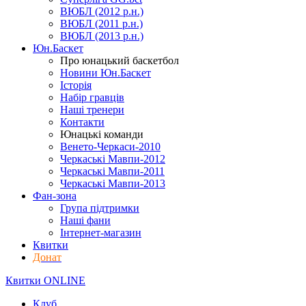
ВЮБЛ (2012 р.н.)
ВЮБЛ (2011 р.н.)
ВЮБЛ (2013 р.н.)
Юн.Баскет
Про юнацький баскетбол
Новини Юн.Баскет
Історія
Набір гравців
Наші тренери
Контакти
Юнацькі команди
Венето-Черкаси-2010
Черкаські Мавпи-2012
Черкаські Мавпи-2011
Черкаські Мавпи-2013
Фан-зона
Група підтримки
Наші фани
Інтернет-магазин
Квитки
Донат
Квитки ONLINE
Клуб