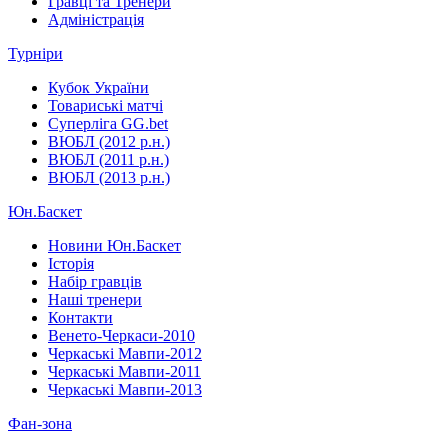
Гравці та Тренери
Адміністрація
Турніри
Кубок України
Товариські матчі
Суперліга GG.bet
ВЮБЛ (2012 р.н.)
ВЮБЛ (2011 р.н.)
ВЮБЛ (2013 р.н.)
Юн.Баскет
Новини Юн.Баскет
Історія
Набір гравців
Наші тренери
Контакти
Венето-Черкаси-2010
Черкаські Мавпи-2012
Черкаські Мавпи-2011
Черкаські Мавпи-2013
Фан-зона