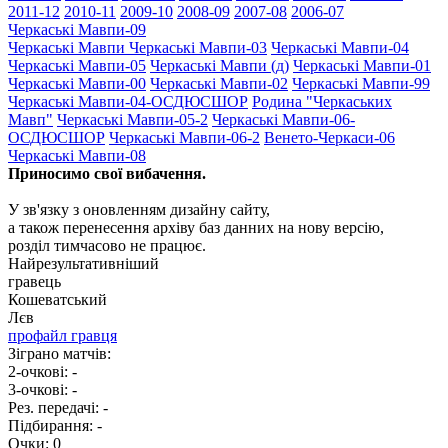
2011-12
2010-11
2009-10
2008-09
2007-08
2006-07
Черкаські Мавпи-09
Черкаські Мавпи
Черкаські Мавпи-03
Черкаські Мавпи-04
Черкаські Мавпи-05
Черкаські Мавпи (д)
Черкаські Мавпи-01
Черкаські Мавпи-00
Черкаські Мавпи-02
Черкаські Мавпи-99
Черкаські Мавпи-04-ОСДЮСШОР
Родина "Черкаcьких
Мавп"
Черкаські Мавпи-05-2
Черкаські Мавпи-06-
ОСДЮСШОР
Черкаські Мавпи-06-2
Венето-Черкаси-06
Черкаські Мавпи-08
Приносимо свої вибачення.
У зв'язку з оновленням дизайну сайту,
а також перенесення архіву баз данних на нову версію,
розділ тимчасово не працює.
Найрезультативніший
гравець
Кошеватський
Лєв
профайл гравця
Зіграно матчів:
2-очкові:
-
3-очкові:
-
Рез. передачі:
-
Підбирання:
-
Очки:
0