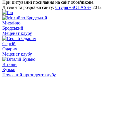
При цитуванні посилання на сайт обов'язкове.
Дизайн та розробка сайту:
Студія «SOLASS»
2012
Михайло
Бродський
Меценат клубу
Сергій
Одарич
Меценат клубу
Віталій
Бузько
Почесний президент клубу