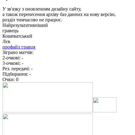
У зв'язку з оновленням дизайну сайту,
а також перенесення архіву баз данних на нову версію,
розділ тимчасово не працює.
Найрезультативніший
гравець
Кошеватський
Лєв
профайл гравця
Зіграно матчів:
2-очкові:
-
3-очкові:
-
Рез. передачі:
-
Підбирання:
-
Очки:
0