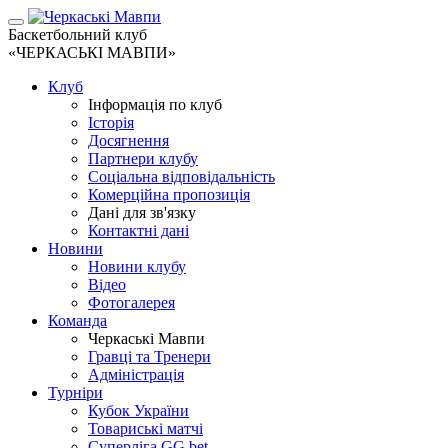
Баскетбольний клуб
«ЧЕРКАСЬКІ МАВПИ»
Клуб
Інформація по клуб
Історія
Досягнення
Партнери клубу
Соціальна відповідальність
Комерційна пропозиція
Дані для зв'язку
Контактні дані
Новини
Новини клубу
Відео
Фотогалерея
Команда
Черкаські Мавпи
Гравці та Тренери
Адміністрація
Турніри
Кубок України
Товариські матчі
Суперліга GG.bet