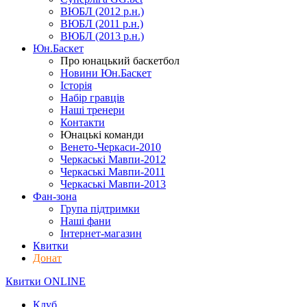
ВЮБЛ (2012 р.н.)
ВЮБЛ (2011 р.н.)
ВЮБЛ (2013 р.н.)
Юн.Баскет
Про юнацький баскетбол
Новини Юн.Баскет
Історія
Набір гравців
Наші тренери
Контакти
Юнацькі команди
Венето-Черкаси-2010
Черкаські Мавпи-2012
Черкаські Мавпи-2011
Черкаські Мавпи-2013
Фан-зона
Група підтримки
Наші фани
Інтернет-магазин
Квитки
Донат
Квитки ONLINE
Клуб