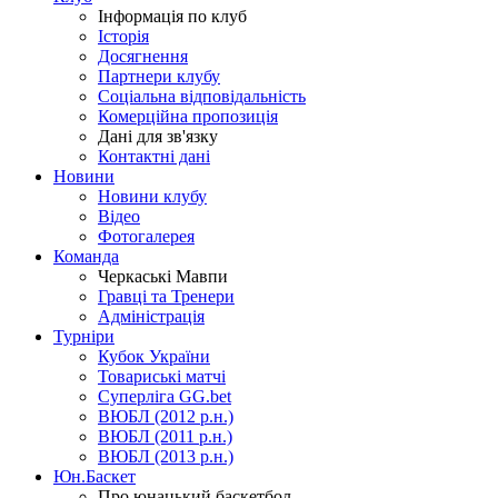
Інформація по клуб
Історія
Досягнення
Партнери клубу
Соціальна відповідальність
Комерційна пропозиція
Дані для зв'язку
Контактні дані
Новини
Новини клубу
Відео
Фотогалерея
Команда
Черкаські Мавпи
Гравці та Тренери
Адміністрація
Турніри
Кубок України
Товариські матчі
Суперліга GG.bet
ВЮБЛ (2012 р.н.)
ВЮБЛ (2011 р.н.)
ВЮБЛ (2013 р.н.)
Юн.Баскет
Про юнацький баскетбол