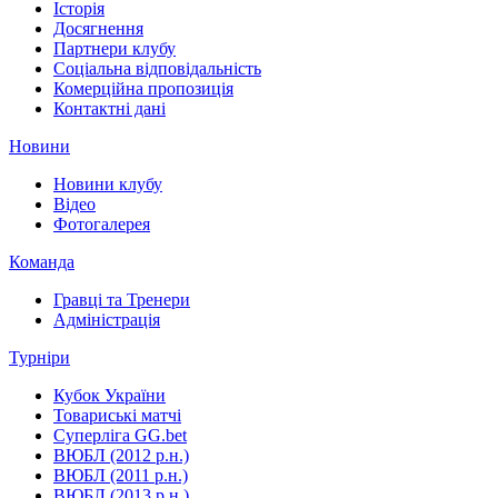
Історія
Досягнення
Партнери клубу
Соціальна відповідальність
Комерційна пропозиція
Контактні дані
Новини
Новини клубу
Відео
Фотогалерея
Команда
Гравці та Тренери
Адміністрація
Турніри
Кубок України
Товариські матчі
Суперліга GG.bet
ВЮБЛ (2012 р.н.)
ВЮБЛ (2011 р.н.)
ВЮБЛ (2013 р.н.)