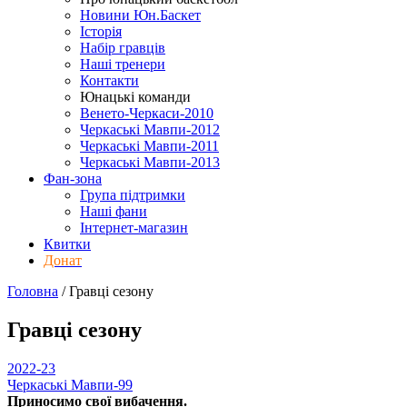
Новини Юн.Баскет
Історія
Набір гравців
Наші тренери
Контакти
Юнацькі команди
Венето-Черкаси-2010
Черкаські Мавпи-2012
Черкаські Мавпи-2011
Черкаські Мавпи-2013
Фан-зона
Група підтримки
Наші фани
Інтернет-магазин
Квитки
Донат
Головна
/
Гравці
сезону
Гравці
сезону
2022-23
Черкаські Мавпи-99
Приносимо свої вибачення.