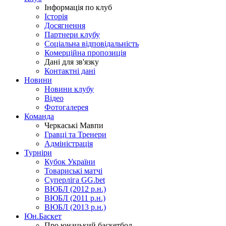
Інформація по клуб
Історія
Досягнення
Партнери клубу
Соціальна відповідальність
Комерційна пропозиція
Дані для зв'язку
Контактні дані
Новини
Новини клубу
Відео
Фотогалерея
Команда
Черкаські Мавпи
Гравці та Тренери
Адміністрація
Турніри
Кубок України
Товариські матчі
Суперліга GG.bet
ВЮБЛ (2012 р.н.)
ВЮБЛ (2011 р.н.)
ВЮБЛ (2013 р.н.)
Юн.Баскет
Про юнацький баскетбол