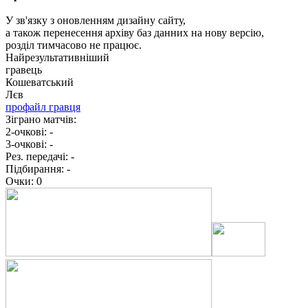
У зв'язку з оновленням дизайну сайту,
а також перенесення архіву баз данних на нову версію,
розділ тимчасово не працює.
Найрезультативніший
гравець
Кошеватський
Лєв
профайл гравця
Зіграно матчів:
2-очкові:
-
3-очкові:
-
Рез. передачі:
-
Підбирання:
-
Очки:
0