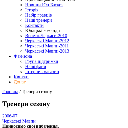
Новини Юн.Баскет
Історія
Набір гравців
Наші тренери
Контакти
Юнацькі команди
Венето-Черкаси-2010
Черкаські Мавпи-2012
Черкаські Мавпи-2011
Черкаські Мавпи-2013
Фан-зона
Група підтримки
Наші фани
Інтернет-магазин
Квитки
Донат
Головна
/
Тренери
сезону
Тренери
сезону
2006-07
Черкаські Мавпи
Приносимо свої вибачення.