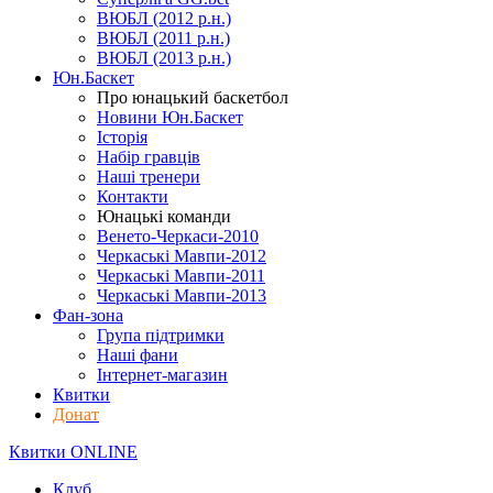
ВЮБЛ (2012 р.н.)
ВЮБЛ (2011 р.н.)
ВЮБЛ (2013 р.н.)
Юн.Баскет
Про юнацький баскетбол
Новини Юн.Баскет
Історія
Набір гравців
Наші тренери
Контакти
Юнацькі команди
Венето-Черкаси-2010
Черкаські Мавпи-2012
Черкаські Мавпи-2011
Черкаські Мавпи-2013
Фан-зона
Група підтримки
Наші фани
Інтернет-магазин
Квитки
Донат
Квитки ONLINE
Клуб