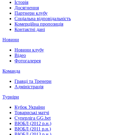
Історія
Досягнення
Партнери клубу
Соціальна відповідальність
Комерційна пропозиція
Контактні дані
Новини
Новини клубу
Відео
Фотогалерея
Команда
Гравці та Тренери
Адміністрація
Турніри
Кубок України
Товариські матчі
Суперліга GG.bet
ВЮБЛ (2012 р.н.)
ВЮБЛ (2011 р.н.)
ВЮБЛ (2013 р.н.)