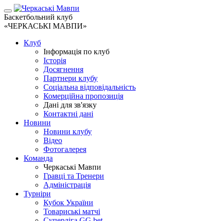
Баскетбольний клуб
«ЧЕРКАСЬКІ МАВПИ»
Клуб
Інформація по клуб
Історія
Досягнення
Партнери клубу
Соціальна відповідальність
Комерційна пропозиція
Дані для зв'язку
Контактні дані
Новини
Новини клубу
Відео
Фотогалерея
Команда
Черкаські Мавпи
Гравці та Тренери
Адміністрація
Турніри
Кубок України
Товариські матчі
Суперліга GG.bet