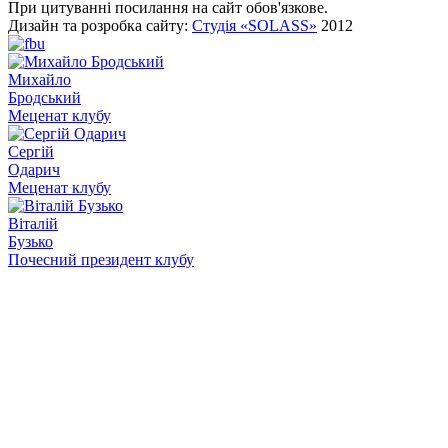
При цитуванні посилання на сайт обов'язкове.
Дизайн та розробка сайту:
Студія «SOLASS»
2012
Михайло
Бродський
Меценат клубу
Сергій
Одарич
Меценат клубу
Віталій
Бузько
Почесний президент клубу