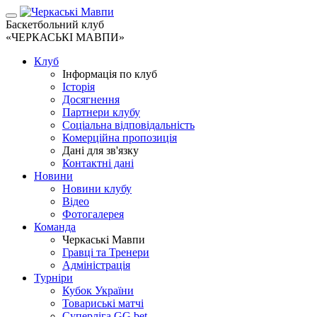
Баскетбольний клуб
«ЧЕРКАСЬКІ МАВПИ»
Клуб
Інформація по клуб
Історія
Досягнення
Партнери клубу
Соціальна відповідальність
Комерційна пропозиція
Дані для зв'язку
Контактні дані
Новини
Новини клубу
Відео
Фотогалерея
Команда
Черкаські Мавпи
Гравці та Тренери
Адміністрація
Турніри
Кубок України
Товариські матчі
Суперліга GG.bet