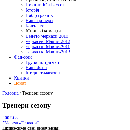
Новини Юн.Баскет
Історія
Набір гравців
Наші тренери
Контакти
Юнацькі команди
Венето-Черкаси-2010
Черкаські Мавпи-2012
Черкаські Мавпи-2011
Черкаські Мавпи-2013
Фан-зона
Група підтримки
Наші фани
Інтернет-магазин
Квитки
Донат
Головна
/
Тренери
сезону
Тренери
сезону
2007-08
"Марель-Черкаси"
Приносимо свої вибачення.