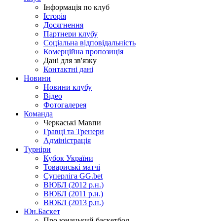
Інформація по клуб
Історія
Досягнення
Партнери клубу
Соціальна відповідальність
Комерційна пропозиція
Дані для зв'язку
Контактні дані
Новини
Новини клубу
Відео
Фотогалерея
Команда
Черкаські Мавпи
Гравці та Тренери
Адміністрація
Турніри
Кубок України
Товариські матчі
Суперліга GG.bet
ВЮБЛ (2012 р.н.)
ВЮБЛ (2011 р.н.)
ВЮБЛ (2013 р.н.)
Юн.Баскет
Про юнацький баскетбол