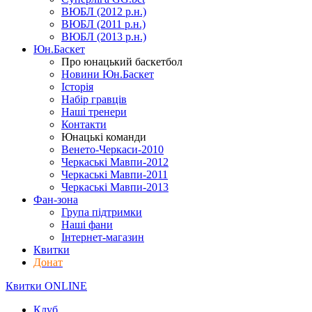
ВЮБЛ (2012 р.н.)
ВЮБЛ (2011 р.н.)
ВЮБЛ (2013 р.н.)
Юн.Баскет
Про юнацький баскетбол
Новини Юн.Баскет
Історія
Набір гравців
Наші тренери
Контакти
Юнацькі команди
Венето-Черкаси-2010
Черкаські Мавпи-2012
Черкаські Мавпи-2011
Черкаські Мавпи-2013
Фан-зона
Група підтримки
Наші фани
Інтернет-магазин
Квитки
Донат
Квитки ONLINE
Клуб