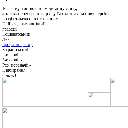
У зв'язку з оновленням дизайну сайту,
а також перенесення архіву баз данних на нову версію,
розділ тимчасово не працює.
Найрезультативніший
гравець
Кошеватський
Лєв
профайл гравця
Зіграно матчів:
2-очкові:
-
3-очкові:
-
Рез. передачі:
-
Підбирання:
-
Очки:
0