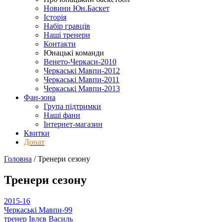
Новини Юн.Баскет
Історія
Набір гравців
Наші тренери
Контакти
Юнацькі команди
Венето-Черкаси-2010
Черкаські Мавпи-2012
Черкаські Мавпи-2011
Черкаські Мавпи-2013
Фан-зона
Група підтримки
Наші фани
Інтернет-магазин
Квитки
Донат
Головна
/
Тренери
сезону
Тренери
сезону
2015-16
Черкаські Мавпи-99
тренер
Івлєв Василь