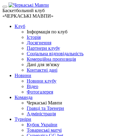
Баскетбольний клуб
«ЧЕРКАСЬКІ МАВПИ»
Клуб
Інформація по клуб
Історія
Досягнення
Партнери клубу
Соціальна відповідальність
Комерційна пропозиція
Дані для зв'язку
Контактні дані
Новини
Новини клубу
Відео
Фотогалерея
Команда
Черкаські Мавпи
Гравці та Тренери
Адміністрація
Турніри
Кубок України
Товариські матчі
Суперліга GG.bet