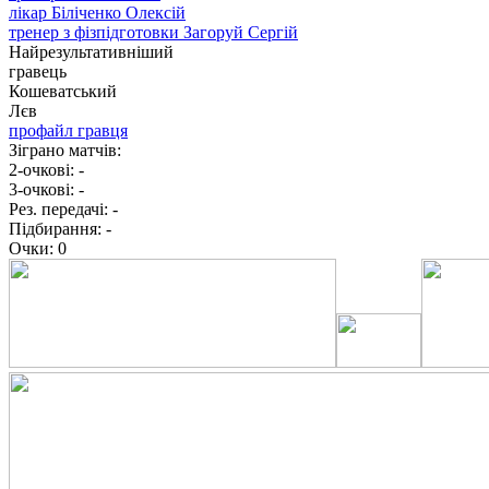
лікар
Біліченко Олексій
тренер з фізпідготовки
Загоруй Сергій
Найрезультативніший
гравець
Кошеватський
Лєв
профайл гравця
Зіграно матчів:
2-очкові:
-
3-очкові:
-
Рез. передачі:
-
Підбирання:
-
Очки:
0