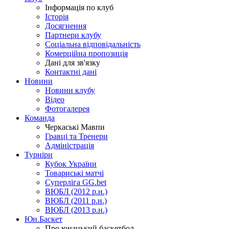
Інформація по клуб
Історія
Досягнення
Партнери клубу
Соціальна відповідальність
Комерційна пропозиція
Дані для зв'язку
Контактні дані
Новини
Новини клубу
Відео
Фотогалерея
Команда
Черкаські Мавпи
Гравці та Тренери
Адміністрація
Турніри
Кубок України
Товариські матчі
Суперліга GG.bet
ВЮБЛ (2012 р.н.)
ВЮБЛ (2011 р.н.)
ВЮБЛ (2013 р.н.)
Юн.Баскет
Про юнацький баскетбол