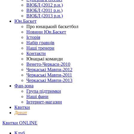
ВЮБЛ (2012 р.н.)
ВЮБЛ (2011 р.н.)
ВЮБЛ (2013 р.н.)
Юн.Баскет
Про юнацький баскетбол
Новини Юн.Баскет
Історія
Набір гравців
Наші тренери
Контакти
Юнацькі команди
Венето-Черкаси-2010
Черкаські Мавпи-2012
Черкаські Мавпи-2011
Черкаські Мавпи-2013
Фан-зона
Група підтримки
Наші фани
Інтернет-магазин
Квитки
Донат
Квитки ONLINE
Клуб