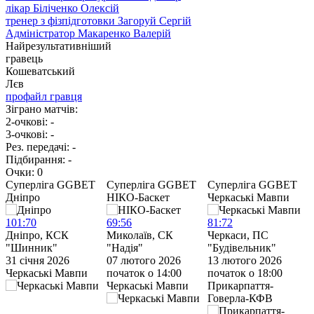
лікар
Біліченко Олексій
тренер з фізпідготовки
Загоруй Сергій
Адміністратор
Макаренко Валерій
Найрезультативніший
гравець
Кошеватський
Лєв
профайл гравця
Зіграно матчів:
2-очкові:
-
3-очкові:
-
Рез. передачі:
-
Підбирання:
-
Очки:
0
Cуперліга GGBET
Cуперліга GGBET
Cуперліга GGBET
Дніпро
НІКО-Баскет
Черкаські Мавпи
Ч
101
:
70
69
:
56
81
:
72
7
Дніпро, КСК
Миколаїв, СК
Черкаси, ПС
Ч
"Шинник"
"Надія"
"Будівельник"
“
31 січня 2026
07 лютого 2026
13 лютого 2026
1
Черкаські Мавпи
початок о 14:00
початок о 18:00
п
Черкаські Мавпи
Прикарпаття-
С
Говерла-КФВ
У