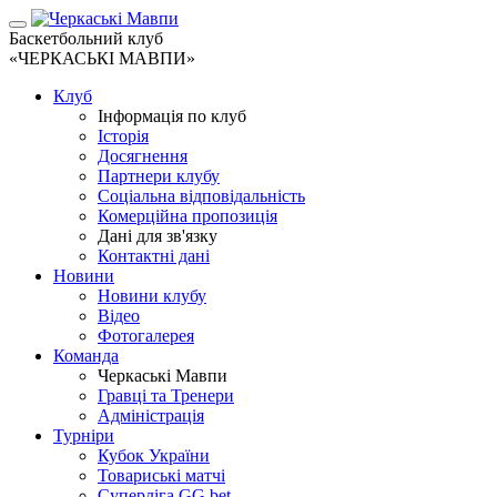
Баскетбольний клуб
«ЧЕРКАСЬКІ МАВПИ»
Клуб
Інформація по клуб
Історія
Досягнення
Партнери клубу
Соціальна відповідальність
Комерційна пропозиція
Дані для зв'язку
Контактні дані
Новини
Новини клубу
Відео
Фотогалерея
Команда
Черкаські Мавпи
Гравці та Тренери
Адміністрація
Турніри
Кубок України
Товариські матчі
Суперліга GG.bet