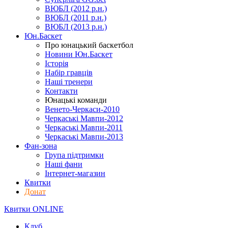
ВЮБЛ (2012 р.н.)
ВЮБЛ (2011 р.н.)
ВЮБЛ (2013 р.н.)
Юн.Баскет
Про юнацький баскетбол
Новини Юн.Баскет
Історія
Набір гравців
Наші тренери
Контакти
Юнацькі команди
Венето-Черкаси-2010
Черкаські Мавпи-2012
Черкаські Мавпи-2011
Черкаські Мавпи-2013
Фан-зона
Група підтримки
Наші фани
Інтернет-магазин
Квитки
Донат
Квитки ONLINE
Клуб