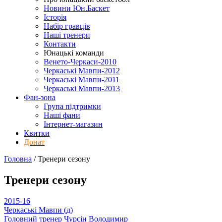
Новини Юн.Баскет
Історія
Набір гравців
Наші тренери
Контакти
Юнацькі команди
Венето-Черкаси-2010
Черкаські Мавпи-2012
Черкаські Мавпи-2011
Черкаські Мавпи-2013
Фан-зона
Група підтримки
Наші фани
Інтернет-магазин
Квитки
Донат
Головна
/
Тренери
сезону
Тренери
сезону
2015-16
Черкаські Мавпи (д)
Головний тренер
Чурсін Володимир