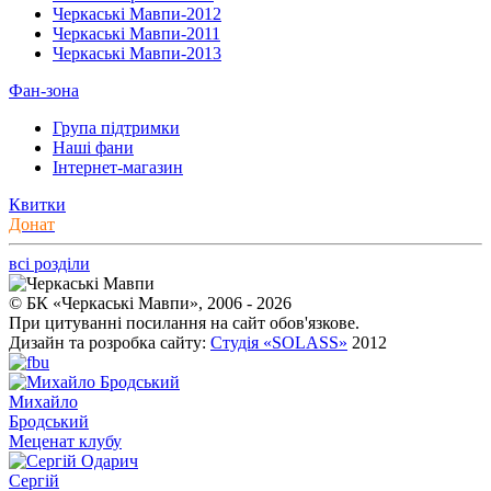
Черкаські Мавпи-2012
Черкаські Мавпи-2011
Черкаські Мавпи-2013
Фан-зона
Група підтримки
Наші фани
Інтернет-магазин
Квитки
Донат
всі розділи
© БК «Черкаські Мавпи», 2006 - 2026
При цитуванні посилання на сайт обов'язкове.
Дизайн та розробка сайту:
Студія «SOLASS»
2012
Михайло
Бродський
Меценат клубу
Сергій