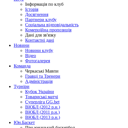
Інформація по клуб
Історія
Досягнення
Партнери клубу
Соціальна відповідальність
Комерційна пропозиція
Дані для зв'язку
Контактні дані
Новини
Новини клубу
Відео
Фотогалерея
Команда
Черкаські Мавпи
Гравці та Тренери
Адміністрація
Турніри
Кубок України
Товариські матчі
Суперліга GG.bet
ВЮБЛ (2012 р.н.)
ВЮБЛ (2011 р.н.)
ВЮБЛ (2013 р.н.)
Юн.Баскет
Про юнацький баскетбол