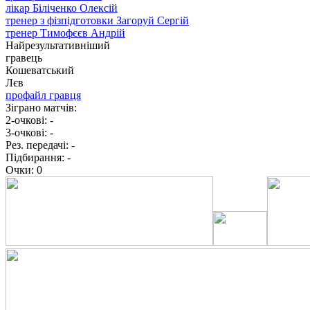
лікар
Біліченко Олексій
тренер з фізпідготовки
Загоруй Сергій
тренер
Тимофєєв Андрій
Найрезультативніший
гравець
Кошеватський
Лєв
профайл гравця
Зіграно матчів:
2-очкові:
-
3-очкові:
-
Рез. передачі:
-
Підбирання:
-
Очки:
0