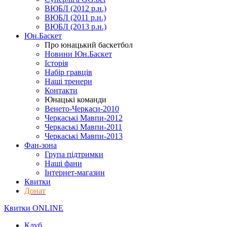
ВЮБЛ (2012 р.н.)
ВЮБЛ (2011 р.н.)
ВЮБЛ (2013 р.н.)
Юн.Баскет
Про юнацький баскетбол
Новини Юн.Баскет
Історія
Набір гравців
Наші тренери
Контакти
Юнацькі команди
Венето-Черкаси-2010
Черкаські Мавпи-2012
Черкаські Мавпи-2011
Черкаські Мавпи-2013
Фан-зона
Група підтримки
Наші фани
Інтернет-магазин
Квитки
Донат
Квитки ONLINE
Клуб