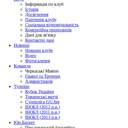
Інформація по клуб
Історія
Досягнення
Партнери клубу
Соціальна відповідальність
Комерційна пропозиція
Дані для зв'язку
Контактні дані
Новини
Новини клубу
Відео
Фотогалерея
Команда
Черкаські Мавпи
Гравці та Тренери
Адміністрація
Турніри
Кубок України
Товариські матчі
Суперліга GG.bet
ВЮБЛ (2012 р.н.)
ВЮБЛ (2011 р.н.)
ВЮБЛ (2013 р.н.)
Юн.Баскет
Про юнацький баскетбол