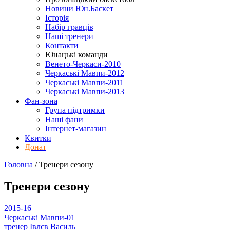
Новини Юн.Баскет
Історія
Набір гравців
Наші тренери
Контакти
Юнацькі команди
Венето-Черкаси-2010
Черкаські Мавпи-2012
Черкаські Мавпи-2011
Черкаські Мавпи-2013
Фан-зона
Група підтримки
Наші фани
Інтернет-магазин
Квитки
Донат
Головна
/
Тренери
сезону
Тренери
сезону
2015-16
Черкаські Мавпи-01
тренер
Івлєв Василь