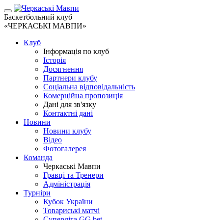
Баскетбольний клуб
«ЧЕРКАСЬКІ МАВПИ»
Клуб
Інформація по клуб
Історія
Досягнення
Партнери клубу
Соціальна відповідальність
Комерційна пропозиція
Дані для зв'язку
Контактні дані
Новини
Новини клубу
Відео
Фотогалерея
Команда
Черкаські Мавпи
Гравці та Тренери
Адміністрація
Турніри
Кубок України
Товариські матчі
Суперліга GG.bet