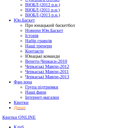
ВЮБЛ (2012 р.н.)
ВЮБЛ (2011 р.н.)
ВЮБЛ (2013 р.н.)
Юн.Баскет
Про юнацький баскетбол
Новини Юн.Баскет
Історія
Набір гравців
Наші тренери
Контакти
Юнацькі команди
Венето-Черкаси-2010
Черкаські Мавпи-2012
Черкаські Мавпи-2011
Черкаські Мавпи-2013
Фан-зона
Група підтримки
Наші фани
Інтернет-магазин
Квитки
Донат
Квитки ONLINE
Клуб