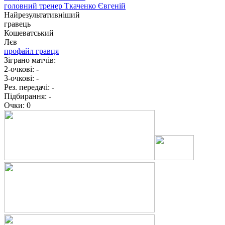
головний тренер
Ткаченко Євгеній
Найрезультативніший
гравець
Кошеватський
Лєв
профайл гравця
Зіграно матчів:
2-очкові:
-
3-очкові:
-
Рез. передачі:
-
Підбирання:
-
Очки:
0