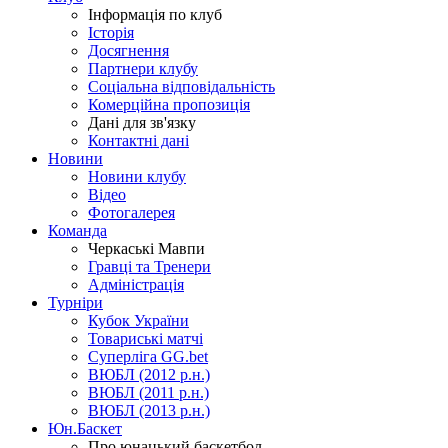
Інформація по клуб
Історія
Досягнення
Партнери клубу
Соціальна відповідальність
Комерційна пропозиція
Дані для зв'язку
Контактні дані
Новини
Новини клубу
Відео
Фотогалерея
Команда
Черкаські Мавпи
Гравці та Тренери
Адміністрація
Турніри
Кубок України
Товариські матчі
Суперліга GG.bet
ВЮБЛ (2012 р.н.)
ВЮБЛ (2011 р.н.)
ВЮБЛ (2013 р.н.)
Юн.Баскет
Про юнацький баскетбол