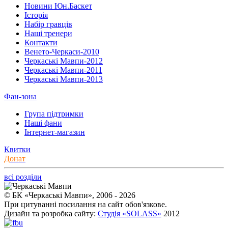
Новини Юн.Баскет
Історія
Набір гравців
Наші тренери
Контакти
Венето-Черкаси-2010
Черкаські Мавпи-2012
Черкаські Мавпи-2011
Черкаські Мавпи-2013
Фан-зона
Група підтримки
Наші фани
Інтернет-магазин
Квитки
Донат
всі розділи
© БК «Черкаські Мавпи», 2006 - 2026
При цитуванні посилання на сайт обов'язкове.
Дизайн та розробка сайту:
Студія «SOLASS»
2012