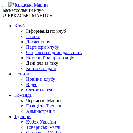
Баскетбольний клуб
«ЧЕРКАСЬКІ МАВПИ»
Клуб
Інформація по клуб
Історія
Досягнення
Партнери клубу
Соціальна відповідальність
Комерційна пропозиція
Дані для зв'язку
Контактні дані
Новини
Новини клубу
Відео
Фотогалерея
Команда
Черкаські Мавпи
Гравці та Тренери
Адміністрація
Турніри
Кубок України
Товариські матчі
Суперліга GG.bet