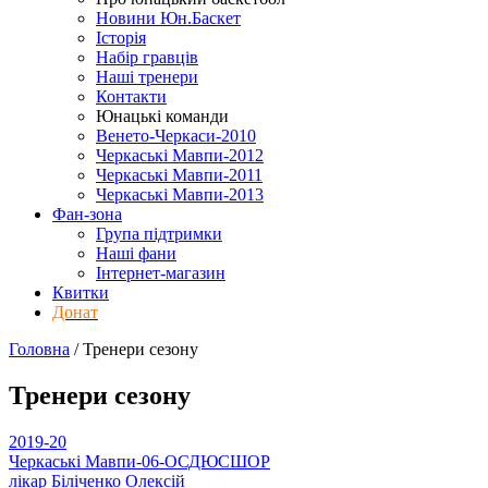
Новини Юн.Баскет
Історія
Набір гравців
Наші тренери
Контакти
Юнацькі команди
Венето-Черкаси-2010
Черкаські Мавпи-2012
Черкаські Мавпи-2011
Черкаські Мавпи-2013
Фан-зона
Група підтримки
Наші фани
Інтернет-магазин
Квитки
Донат
Головна
/
Тренери
сезону
Тренери
сезону
2019-20
Черкаські Мавпи-06-ОСДЮСШОР
лікар
Біліченко Олексій