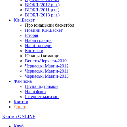
ВЮБЛ (2012 р.н.)
ВЮБЛ (2011 р.н.)
ВЮБЛ (2013 р.н.)
Юн.Баскет
Про юнацький баскетбол
Новини Юн.Баскет
Історія
Набір гравців
Наші тренери
Контакти
Юнацькі команди
Венето-Черкаси-2010
Черкаські Мавпи-2012
Черкаські Мавпи-2011
Черкаські Мавпи-2013
Фан-зона
Група підтримки
Наші фани
Інтернет-магазин
Квитки
Донат
Квитки ONLINE
Клуб