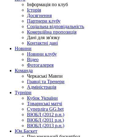
Інформація по клуб
Історія
Досягнення
Партнери клубу
Соціальна відповідальність
Комерційна пропозиція
Дані для зв'язку
Контактні дані
Новини
Новини клубу
Відео
Фотогалерея
Команда
Черкаські Мавпи
Гравці та Тренери
Адміністрація
Турніри
Кубок України
Товариські матчі
Суперліга GG.bet
ВЮБЛ (2012 р.н.)
ВЮБЛ (2011 р.н.)
ВЮБЛ (2013 р.н.)
Юн.Баскет
Про юнацький баскетбол