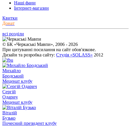
Наші фани
Інтернет-магазин
Квитки
Донат
всі розділи
© БК «Черкаські Мавпи», 2006 - 2026
При цитуванні посилання на сайт обов'язкове.
Дизайн та розробка сайту:
Студія «SOLASS»
2012
Михайло
Бродський
Меценат клубу
Сергій
Одарич
Меценат клубу
Віталій
Бузько
Почесний президент клубу