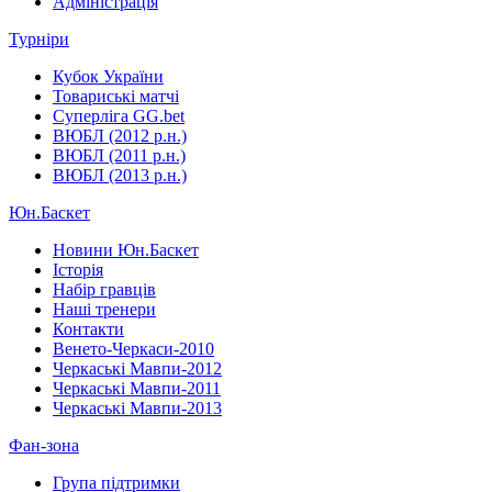
Адміністрація
Турніри
Кубок України
Товариські матчі
Суперліга GG.bet
ВЮБЛ (2012 р.н.)
ВЮБЛ (2011 р.н.)
ВЮБЛ (2013 р.н.)
Юн.Баскет
Новини Юн.Баскет
Історія
Набір гравців
Наші тренери
Контакти
Венето-Черкаси-2010
Черкаські Мавпи-2012
Черкаські Мавпи-2011
Черкаські Мавпи-2013
Фан-зона
Група підтримки