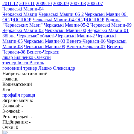
2011-12
2010-11
2009-10
2008-09
2007-08
2006-07
Черкаські Мавпи-04
Черкаські Мавпи
Черкаські Мавпи-06-2
Черкаські Мавпи-06-
ОСДЮСШОР
Черкаські Мавпи-04-ОСДЮСШОР
Родина
"Черкаcьких Мавп"
Черкаські Мавпи-05-2
Черкаські Мавпи-99
Черкаські Мавпи-02
Черкаські Мавпи-00
Черкаські Мавпи-01
Збірна Черкаської області-Черкаські Мавпи-2
Черкаські
Мавпи-05
Черкаські Мавпи-03
Венето-Черкаси-06
Черкаські
Мавпи-08
Черкаські Мавпи-09
Венето-Черкаси-07
Венето-
Черкаси-08
Венето-Черкаси
лікар
Біліченко Олексій
тренер
Івлєв Василь
головний тренер
Лашко Олександр
Найрезультативніший
гравець
Кошеватський
Лєв
профайл гравця
Зіграно матчів:
2-очкові:
-
3-очкові:
-
Рез. передачі:
-
Підбирання:
-
Очки:
0