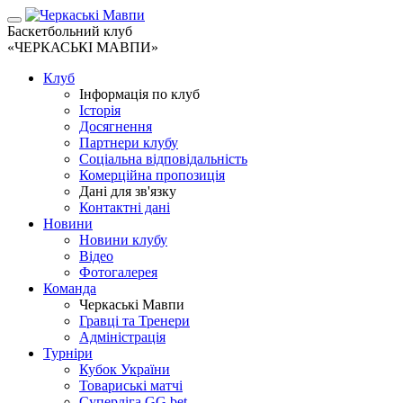
Баскетбольний клуб
«ЧЕРКАСЬКІ МАВПИ»
Клуб
Інформація по клуб
Історія
Досягнення
Партнери клубу
Соціальна відповідальність
Комерційна пропозиція
Дані для зв'язку
Контактні дані
Новини
Новини клубу
Відео
Фотогалерея
Команда
Черкаські Мавпи
Гравці та Тренери
Адміністрація
Турніри
Кубок України
Товариські матчі
Суперліга GG.bet