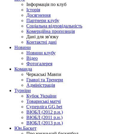
Інформація по клуб
Історія
Досягнення
Партнери клубу
Соціальна відповідальність
Комерційна пропозиція
Дані для зв'язку
Контактні дані
Новини
Новини клубу
Відео
Фотогалерея
Команда
Черкаські Мавпи
Гравці та Тренери
Адміністрація
Турніри
Кубок України
Товариські матчі
Суперліга GG.bet
ВЮБЛ (2012 р.н.)
ВЮБЛ (2011 р.н.)
ВЮБЛ (2013 р.н.)
Юн.Баскет
Про юнацький баскетбол