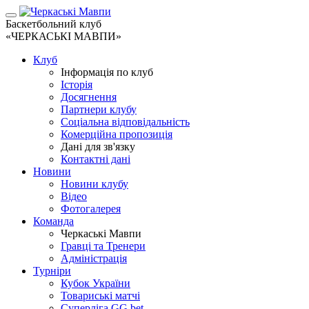
Баскетбольний клуб
«ЧЕРКАСЬКІ МАВПИ»
Клуб
Інформація по клуб
Історія
Досягнення
Партнери клубу
Соціальна відповідальність
Комерційна пропозиція
Дані для зв'язку
Контактні дані
Новини
Новини клубу
Відео
Фотогалерея
Команда
Черкаські Мавпи
Гравці та Тренери
Адміністрація
Турніри
Кубок України
Товариські матчі
Суперліга GG.bet