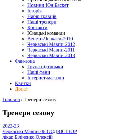
Новини Юн.Баскет
Історія
Набір гравців
Наші тренери
Контакти
Юнацькі команди
Венето-Черкаси-2010
Черкаські Мавпи-2012
Черкаські Мавпи-2011
Черкаські Мавпи-2013
Фан-зона
Група підтримки
Наші фани
Інтернет-магазин
Квитки
Донат
Головна
/
Тренери
сезону
Тренери
сезону
2022-23
Черкаські Мавпи-06-ОСДЮСШОР
лікар
Біліченко Олексій