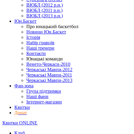
ВЮБЛ (2012 р.н.)
ВЮБЛ (2011 р.н.)
ВЮБЛ (2013 р.н.)
Юн.Баскет
Про юнацький баскетбол
Новини Юн.Баскет
Історія
Набір гравців
Наші тренери
Контакти
Юнацькі команди
Венето-Черкаси-2010
Черкаські Мавпи-2012
Черкаські Мавпи-2011
Черкаські Мавпи-2013
Фан-зона
Група підтримки
Наші фани
Інтернет-магазин
Квитки
Донат
Квитки ONLINE
Клуб