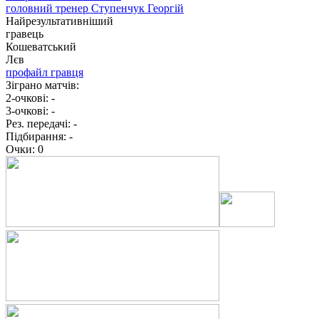
головний тренер
Ступенчук Георгій
Найрезультативніший
гравець
Кошеватський
Лєв
профайл гравця
Зіграно матчів:
2-очкові:
-
3-очкові:
-
Рез. передачі:
-
Підбирання:
-
Очки:
0