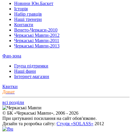
Новини Юн.Баскет
Історія
Набір гравців
Наші тренери
Контакти
Венето-Черкаси-2010
Черкаські Мавпи-2012
Черкаські Мавпи-2011
Черкаські Мавпи-2013
Фан-зона
Група підтримки
Наші фани
Інтернет-магазин
Квитки
Донат
всі розділи
© БК «Черкаські Мавпи», 2006 - 2026
При цитуванні посилання на сайт обов'язкове.
Дизайн та розробка сайту:
Студія «SOLASS»
2012