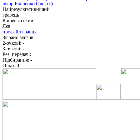
лікар
Біліченко Олексій
Найрезультативніший
гравець
Кошеватський
Лєв
профайл гравця
Зіграно матчів:
2-очкові:
-
3-очкові:
-
Рез. передачі:
-
Підбирання:
-
Очки:
0