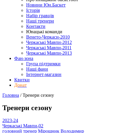
Новини Юн.Баскет
Історія
Набір гравців
Наші тренери
Контакти
Юнацькі команди
Венето-Черкаси-2010
Черкаські Мавпи-2012
Черкаські Мавпи-2011
Черкаські Мавпи-2013
Фан-зона
Група підтримки
Наші фани
Інтернет-магазин
Квитки
Донат
Головна
/
Тренери
сезону
Тренери
сезону
2023-24
Черкаські Мавпи-02
головний тренер
Мірошник Володимир