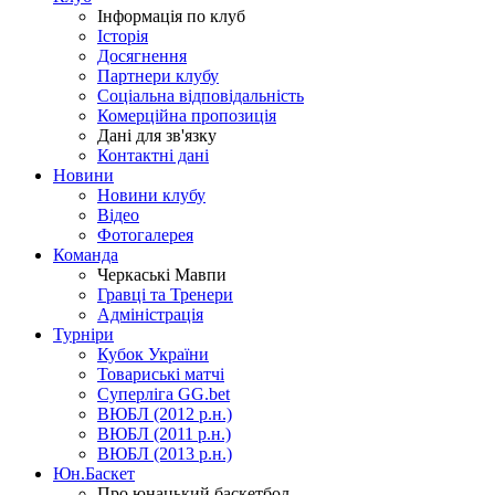
Інформація по клуб
Історія
Досягнення
Партнери клубу
Соціальна відповідальність
Комерційна пропозиція
Дані для зв'язку
Контактні дані
Новини
Новини клубу
Відео
Фотогалерея
Команда
Черкаські Мавпи
Гравці та Тренери
Адміністрація
Турніри
Кубок України
Товариські матчі
Суперліга GG.bet
ВЮБЛ (2012 р.н.)
ВЮБЛ (2011 р.н.)
ВЮБЛ (2013 р.н.)
Юн.Баскет
Про юнацький баскетбол