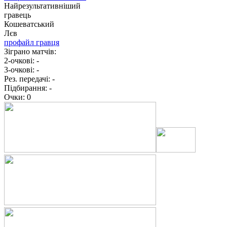
Найрезультативніший
гравець
Кошеватський
Лєв
профайл гравця
Зіграно матчів:
2-очкові:
-
3-очкові:
-
Рез. передачі:
-
Підбирання:
-
Очки:
0