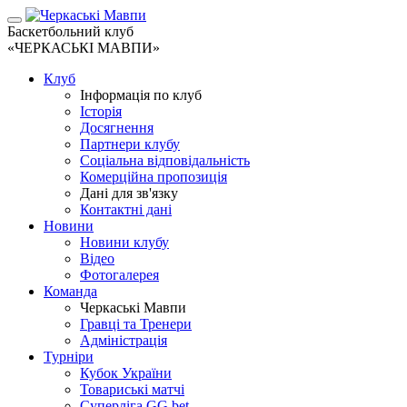
Баскетбольний клуб
«ЧЕРКАСЬКІ МАВПИ»
Клуб
Інформація по клуб
Історія
Досягнення
Партнери клубу
Соціальна відповідальність
Комерційна пропозиція
Дані для зв'язку
Контактні дані
Новини
Новини клубу
Відео
Фотогалерея
Команда
Черкаські Мавпи
Гравці та Тренери
Адміністрація
Турніри
Кубок України
Товариські матчі
Суперліга GG.bet