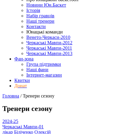
Новини Юн.Баскет
Історія
Набір гравців
Наші тренери
Контакти
Юнацькі команди
Венето-Черкаси-2010
Черкаські Мавпи-2012
Черкаські Мавпи-2011
Черкаські Мавпи-2013
Фан-зона
Група підтримки
Наші фани
Інтернет-магазин
Квитки
Донат
Головна
/
Тренери
сезону
Тренери
сезону
2024-25
Черкаські Мавпи-01
лікар
Біліченко Олексій