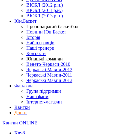
ВЮБЛ (2012 р.н.)
ВЮБЛ (2011 р.н.)
ВЮБЛ (2013 р.н.)
Юн.Баскет
Про юнацький баскетбол
Новини Юн.Баскет
Історія
Набір гравців
Наші тренери
Контакти
Юнацькі команди
Венето-Черкаси-2010
Черкаські Мавпи-2012
Черкаські Мавпи-2011
Черкаські Мавпи-2013
Фан-зона
Група підтримки
Наші фани
Інтернет-магазин
Квитки
Донат
Квитки ONLINE
Клуб