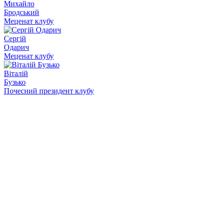
Михайло
Бродський
Меценат клубу
Сергій
Одарич
Меценат клубу
Віталій
Бузько
Почесний президент клубу