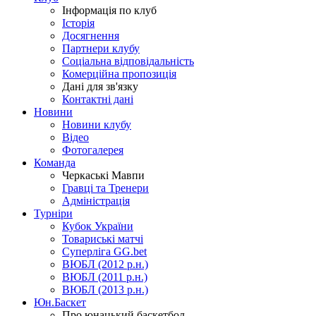
Інформація по клуб
Історія
Досягнення
Партнери клубу
Соціальна відповідальність
Комерційна пропозиція
Дані для зв'язку
Контактні дані
Новини
Новини клубу
Відео
Фотогалерея
Команда
Черкаські Мавпи
Гравці та Тренери
Адміністрація
Турніри
Кубок України
Товариські матчі
Суперліга GG.bet
ВЮБЛ (2012 р.н.)
ВЮБЛ (2011 р.н.)
ВЮБЛ (2013 р.н.)
Юн.Баскет
Про юнацький баскетбол