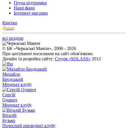
Група підтримки
Наші фани
Інтернет-магазин
Квитки
Донат
всі розділи
© БК «Черкаські Мавпи», 2006 - 2026
При цитуванні посилання на сайт обов'язкове.
Дизайн та розробка сайту:
Студія «SOLASS»
2012
Михайло
Бродський
Меценат клубу
Сергій
Одарич
Меценат клубу
Віталій
Бузько
Почесний президент клубу