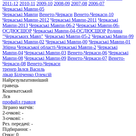
2011-12
2010-11
2009-10
2008-09
2007-08
2006-07
Черкаські Мавпи-05
Черкаські Мавпи
Венето-Черкаси
Венето-Черкаси-10
Черкаські Мавпи-2012
Черкаські Мавпи-2011
Черкаські
Мавпи-2013
Черкаські Мавпи-06-2
Черкаські Мавпи-06-
ОСДЮСШОР
Черкаські Мавпи-04-ОСДЮСШОР
Родина
"Черкаcьких Мавп"
Черкаські Мавпи-05-2
Черкаські Мавпи-99
Черкаські Мавпи-02
Черкаські Мавпи-00
Черкаські Мавпи-01
Збірна Черкаської області-Черкаські Мавпи-2
Черкаські
Мавпи-04
Черкаські Мавпи-03
Венето-Черкаси-06
Черкаські
Мавпи-08
Черкаські Мавпи-09
Венето-Черкаси-07
Венето-
Черкаси-08
Венето-Черкаси
тренер
Івлєв Василь
лікар
Біліченко Олексій
Найрезультативніший
гравець
Кошеватський
Лєв
профайл гравця
Зіграно матчів:
2-очкові:
-
3-очкові:
-
Рез. передачі:
-
Підбирання:
-
Очки:
0