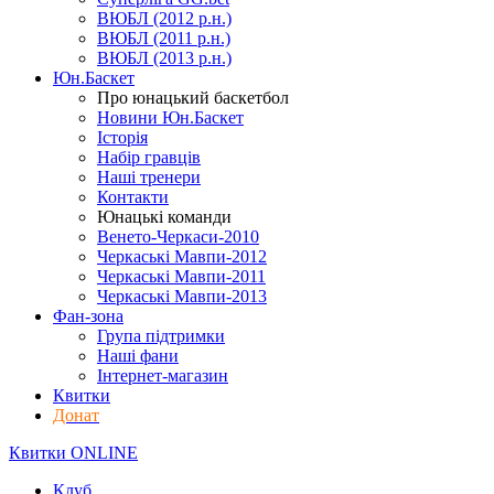
ВЮБЛ (2012 р.н.)
ВЮБЛ (2011 р.н.)
ВЮБЛ (2013 р.н.)
Юн.Баскет
Про юнацький баскетбол
Новини Юн.Баскет
Історія
Набір гравців
Наші тренери
Контакти
Юнацькі команди
Венето-Черкаси-2010
Черкаські Мавпи-2012
Черкаські Мавпи-2011
Черкаські Мавпи-2013
Фан-зона
Група підтримки
Наші фани
Інтернет-магазин
Квитки
Донат
Квитки ONLINE
Клуб