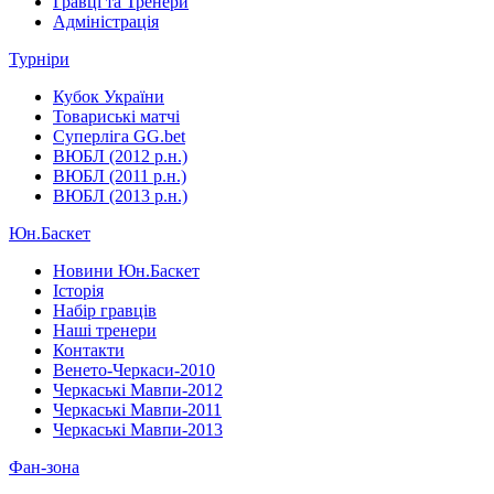
Гравці та Тренери
Адміністрація
Турніри
Кубок України
Товариські матчі
Суперліга GG.bet
ВЮБЛ (2012 р.н.)
ВЮБЛ (2011 р.н.)
ВЮБЛ (2013 р.н.)
Юн.Баскет
Новини Юн.Баскет
Історія
Набір гравців
Наші тренери
Контакти
Венето-Черкаси-2010
Черкаські Мавпи-2012
Черкаські Мавпи-2011
Черкаські Мавпи-2013
Фан-зона