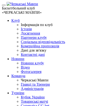
Баскетбольний клуб
«ЧЕРКАСЬКІ МАВПИ»
Клуб
Інформація по клуб
Історія
Досягнення
Партнери клубу
Соціальна відповідальність
Комерційна пропозиція
Дані для зв'язку
Контактні дані
Новини
Новини клубу
Відео
Фотогалерея
Команда
Черкаські Мавпи
Гравці та Тренери
Адміністрація
Турніри
Кубок України
Товариські матчі
Суперліга GG.bet