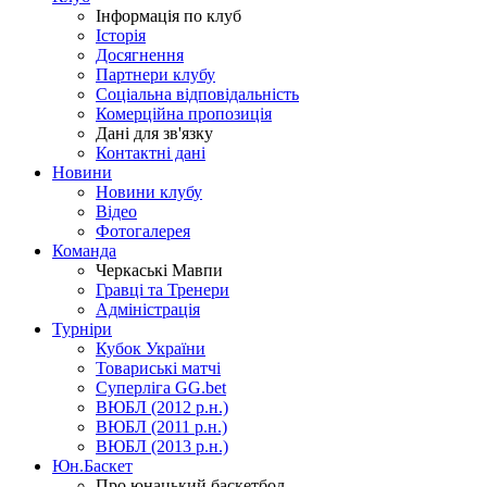
Інформація по клуб
Історія
Досягнення
Партнери клубу
Соціальна відповідальність
Комерційна пропозиція
Дані для зв'язку
Контактні дані
Новини
Новини клубу
Відео
Фотогалерея
Команда
Черкаські Мавпи
Гравці та Тренери
Адміністрація
Турніри
Кубок України
Товариські матчі
Суперліга GG.bet
ВЮБЛ (2012 р.н.)
ВЮБЛ (2011 р.н.)
ВЮБЛ (2013 р.н.)
Юн.Баскет
Про юнацький баскетбол