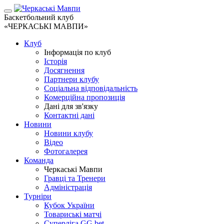
Баскетбольний клуб
«ЧЕРКАСЬКІ МАВПИ»
Клуб
Інформація по клуб
Історія
Досягнення
Партнери клубу
Соціальна відповідальність
Комерційна пропозиція
Дані для зв'язку
Контактні дані
Новини
Новини клубу
Відео
Фотогалерея
Команда
Черкаські Мавпи
Гравці та Тренери
Адміністрація
Турніри
Кубок України
Товариські матчі
Суперліга GG.bet