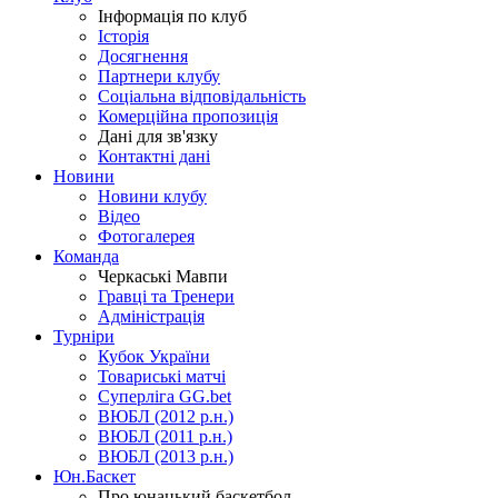
Інформація по клуб
Історія
Досягнення
Партнери клубу
Соціальна відповідальність
Комерційна пропозиція
Дані для зв'язку
Контактні дані
Новини
Новини клубу
Відео
Фотогалерея
Команда
Черкаські Мавпи
Гравці та Тренери
Адміністрація
Турніри
Кубок України
Товариські матчі
Суперліга GG.bet
ВЮБЛ (2012 р.н.)
ВЮБЛ (2011 р.н.)
ВЮБЛ (2013 р.н.)
Юн.Баскет
Про юнацький баскетбол