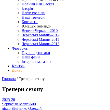
Новини Юн.Баскет
Історія
Набір гравців
Наші тренери
Контакти
Юнацькі команди
Венето-Черкаси-2010
Черкаські Мавпи-2012
Черкаські Мавпи-2011
Черкаські Мавпи-2013
Фан-зона
Група підтримки
Наші фани
Інтернет-магазин
Квитки
Донат
Головна
/
Тренери
сезону
Тренери
сезону
2025-26
Черкаські Мавпи-00
лікар
Біліченко Олексій