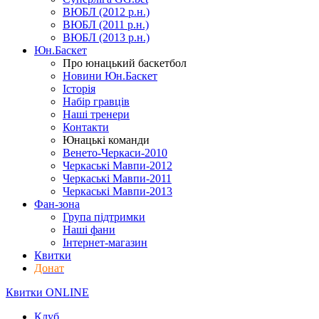
ВЮБЛ (2012 р.н.)
ВЮБЛ (2011 р.н.)
ВЮБЛ (2013 р.н.)
Юн.Баскет
Про юнацький баскетбол
Новини Юн.Баскет
Історія
Набір гравців
Наші тренери
Контакти
Юнацькі команди
Венето-Черкаси-2010
Черкаські Мавпи-2012
Черкаські Мавпи-2011
Черкаські Мавпи-2013
Фан-зона
Група підтримки
Наші фани
Інтернет-магазин
Квитки
Донат
Квитки ONLINE
Клуб