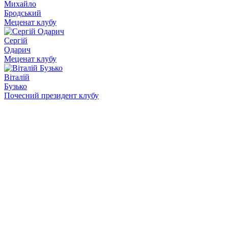
Михайло
Бродський
Меценат клубу
Сергій
Одарич
Меценат клубу
Віталій
Бузько
Почесний президент клубу