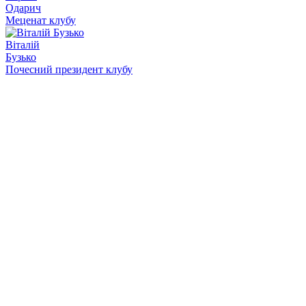
Одарич
Меценат клубу
Віталій
Бузько
Почесний президент клубу