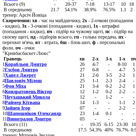
Всього (9)
-
20-37
7-18
13-17
10
18
В середньому
21.7
54.1%
38.9%
76.5%
1.1
2
тренер: Арсіч Йовіца
Скорочення:
хв
- час на майданчику,
2х
- 2-очкові (попадання
- кидки),
3х
- 3-очкові (попадання - кидки),
1х
- штрафні
(попадання - кидки),
пч
- підбір на чужому щиті,
пс
- підбір на
своєму щиті,
пд
- підборів всього,
гп
- гольва передача,
пх
-
перехват м'яча,
вт
- втрата,
бш
- блок-шот,
ф
- персональні
фоли,
оч
- очки
"Кривбасбаскет-Люкс"
Гравець
хв
2-х
3-х
1-х
п
1
Корабльов Дмитро
26
4-7
-
8-10
1
2
Глєбов Дмитро
27
6-8
-
4-7
5
3
Хавел Джерет
21
2-6
3-5
2-2
1
4
Павловіч Мілош
25
1-1
2-3
2-4
-
5
Фон Міха
21
3-4
0-2
2-2
1
6
Кондратовець Віктор
12
1-2
0-2
2-2
-
7
Неухацький Микола
12
-
1-2
-
-
8
Раймер Кітвана
14
1-3
-
1-1
2
9
Зайцев Ігор
07
-
-
2-2
-
10
Шапошніков Олександр
23
1-4
0-1
-
-
11
Виноградов Дмитро
05
-
-
-
-
Всього (11)
-
19-35
6-15
23-30
1
В середньому
17.5
54.3%
40%
76.7%
0.
тренер: Мітровіч Звєздан