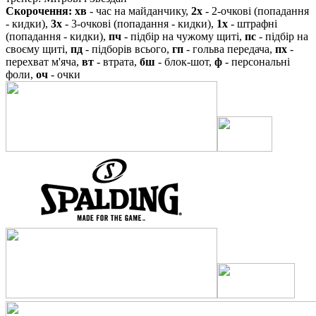
Скорочення:
хв
- час на майданчику,
2х
- 2-очкові (попадання
- кидки),
3х
- 3-очкові (попадання - кидки),
1х
- штрафні
(попадання - кидки),
пч
- підбір на чужому щиті,
пс
- підбір на
своєму щиті,
пд
- підборів всього,
гп
- гольва передача,
пх
-
перехват м'яча,
вт
- втрата,
бш
- блок-шот,
ф
- персональні
фоли,
оч
- очки