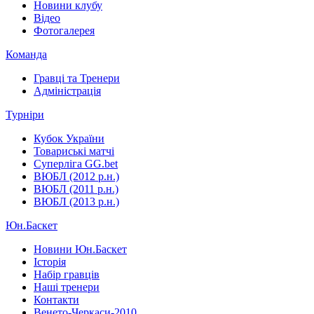
Новини клубу
Відео
Фотогалерея
Команда
Гравці та Тренери
Адміністрація
Турніри
Кубок України
Товариські матчі
Суперліга GG.bet
ВЮБЛ (2012 р.н.)
ВЮБЛ (2011 р.н.)
ВЮБЛ (2013 р.н.)
Юн.Баскет
Новини Юн.Баскет
Історія
Набір гравців
Наші тренери
Контакти
Венето-Черкаси-2010