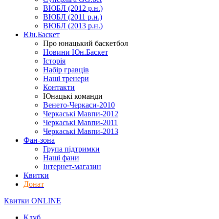
ВЮБЛ (2012 р.н.)
ВЮБЛ (2011 р.н.)
ВЮБЛ (2013 р.н.)
Юн.Баскет
Про юнацький баскетбол
Новини Юн.Баскет
Історія
Набір гравців
Наші тренери
Контакти
Юнацькі команди
Венето-Черкаси-2010
Черкаські Мавпи-2012
Черкаські Мавпи-2011
Черкаські Мавпи-2013
Фан-зона
Група підтримки
Наші фани
Інтернет-магазин
Квитки
Донат
Квитки ONLINE
Клуб