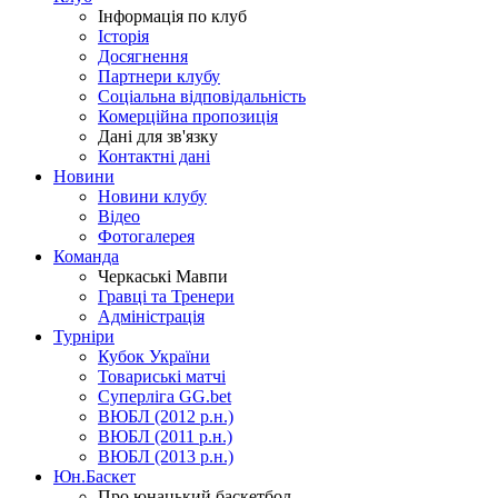
Інформація по клуб
Історія
Досягнення
Партнери клубу
Соціальна відповідальність
Комерційна пропозиція
Дані для зв'язку
Контактні дані
Новини
Новини клубу
Відео
Фотогалерея
Команда
Черкаські Мавпи
Гравці та Тренери
Адміністрація
Турніри
Кубок України
Товариські матчі
Суперліга GG.bet
ВЮБЛ (2012 р.н.)
ВЮБЛ (2011 р.н.)
ВЮБЛ (2013 р.н.)
Юн.Баскет
Про юнацький баскетбол