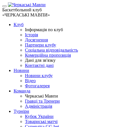
Баскетбольний клуб
«ЧЕРКАСЬКІ МАВПИ»
Клуб
Інформація по клуб
Історія
Досягнення
Партнери клубу
Соціальна відповідальність
Комерційна пропозиція
Дані для зв'язку
Контактні дані
Новини
Новини клубу
Відео
Фотогалерея
Команда
Черкаські Мавпи
Гравці та Тренери
Адміністрація
Турніри
Кубок України
Товариські матчі
Суперліга GG.bet