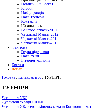
Новини Юн.Баскет
Історія
Набір гравців
Наші тренери
Контакти
Юнацькі команди
Венето-Черкаси-2010
Черкаські Мавпи-2012
Черкаські Мавпи-2011
Черкаські Мавпи-2013
Фан-зона
Група підтримки
Наші фани
Інтернет-магазин
Квитки
Донат
Головна
/
Календар ігор
/
ТУРНІРИ
ТУРНІРИ
Чемпіонат УБЛ
Дублюючі склади
ВЮБЛ
Чемпіонат УБЛ серед жіночих команд
Контрольні матчі