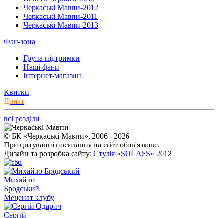
Черкаські Мавпи-2012
Черкаські Мавпи-2011
Черкаські Мавпи-2013
Фан-зона
Група підтримки
Наші фани
Інтернет-магазин
Квитки
Донат
всі розділи
© БК «Черкаські Мавпи», 2006 - 2026
При цитуванні посилання на сайт обов'язкове.
Дизайн та розробка сайту:
Студія «SOLASS»
2012
Михайло
Бродський
Меценат клубу
Сергій