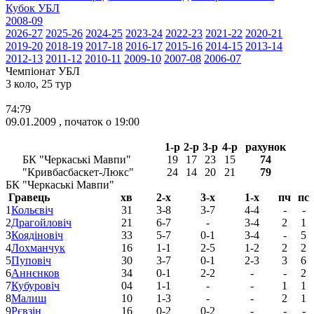
Кубок УБЛ
2008-09
2026-27
2025-26
2024-25
2023-24
2022-23
2021-22
2020-21
2019-20
2018-19
2017-18
2016-17
2015-16
2014-15
2013-14
2012-13
2011-12
2010-11
2009-10
2007-08
2006-07
Чемпіонат УБЛ
3 коло, 25 тур
74:79
09.01.2009 , початок о 19:00
1-р
2-р
3-р
4-р
рахунок
БК "Черкаські Мавпи"
19
17
23
15
74
"Кривбасбаскет-Люкс"
24
14
20
21
79
БК "Черкаські Мавпи"
Гравець
хв
2-х
3-х
1-х
пч
пс
1
Кольєвіч
31
3-8
3-7
4-4
-
-
2
Драгойловіч
21
6-7
-
3-4
2
1
3
Коядіновіч
33
5-7
0-1
3-4
-
5
4
Лохманчук
16
1-1
2-5
1-2
2
2
5
Пуповіч
30
3-7
0-1
2-3
3
6
6
Аннєнков
34
0-1
2-2
-
-
2
7
Кубуровіч
04
1-1
-
-
1
1
8
Малиш
10
1-3
-
-
2
1
9
Рєвзін
16
0-2
0-2
-
-
-