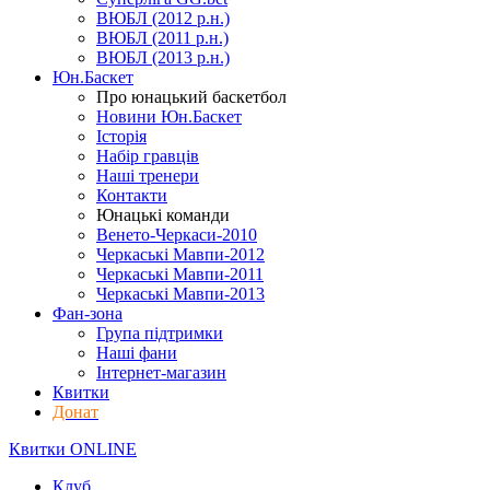
ВЮБЛ (2012 р.н.)
ВЮБЛ (2011 р.н.)
ВЮБЛ (2013 р.н.)
Юн.Баскет
Про юнацький баскетбол
Новини Юн.Баскет
Історія
Набір гравців
Наші тренери
Контакти
Юнацькі команди
Венето-Черкаси-2010
Черкаські Мавпи-2012
Черкаські Мавпи-2011
Черкаські Мавпи-2013
Фан-зона
Група підтримки
Наші фани
Інтернет-магазин
Квитки
Донат
Квитки ONLINE
Клуб