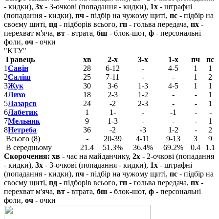
- кидки),
3х
- 3-очкові (попадання - кидки),
1х
- штрафні
(попадання - кидки),
пч
- підбір на чужому щиті,
пс
- підбір на
своєму щиті,
пд
- підборів всього,
гп
- гольва передача,
пх
-
перехват м'яча,
вт
- втрата,
бш
- блок-шот,
ф
- персональні
фоли,
оч
- очки
"КТУ"
Гравець
хв
2-х
3-х
1-х
пч
пс
1
Савін
28
6-12
-
4-5
1
1
2
Саліш
25
7-11
-
-
1
2
3
Жук
30
3-6
1-3
4-5
1
1
4
Лихо
18
2-3
1-2
-
-
1
5
Лазарєв
24
-2
2-3
-
-
1
6
Лабетик
1
1-
-
-1
-
-
7
Мельник
9
1-3
-
-
-
1
8
Нетреба
36
-2
-3
1-2
-
2
Всього (8)
-
20-39
4-11
9-13
3
9
В середньому
21.4
51.3%
36.4%
69.2%
0.4
1.1
Скорочення:
хв
- час на майданчику,
2х
- 2-очкові (попадання
- кидки),
3х
- 3-очкові (попадання - кидки),
1х
- штрафні
(попадання - кидки),
пч
- підбір на чужому щиті,
пс
- підбір на
своєму щиті,
пд
- підборів всього,
гп
- гольва передача,
пх
-
перехват м'яча,
вт
- втрата,
бш
- блок-шот,
ф
- персональні
фоли,
оч
- очки