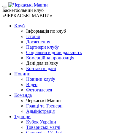
Баскетбольний клуб
«ЧЕРКАСЬКІ МАВПИ»
Клуб
Інформація по клуб
Історія
Досягнення
Партнери клубу
Соціальна відповідальність
Комерційна пропозиція
Дані для зв'язку
Контактні дані
Новини
Новини клубу
Відео
Фотогалерея
Команда
Черкаські Мавпи
Гравці та Тренери
Адміністрація
Турніри
Кубок України
Товариські матчі
Суперліга GG.bet