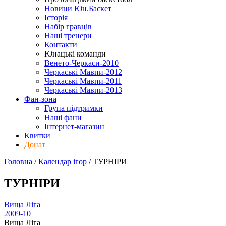
Новини Юн.Баскет
Історія
Набір гравців
Наші тренери
Контакти
Юнацькі команди
Венето-Черкаси-2010
Черкаські Мавпи-2012
Черкаські Мавпи-2011
Черкаські Мавпи-2013
Фан-зона
Група підтримки
Наші фани
Інтернет-магазин
Квитки
Донат
Головна
/
Календар ігор
/
ТУРНІРИ
ТУРНІРИ
Вища Ліга
2009-10
Вища Ліга