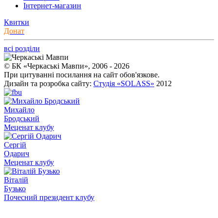
Інтернет-магазин
Квитки
Донат
всі розділи
© БК «Черкаські Мавпи», 2006 - 2026
При цитуванні посилання на сайт обов'язкове.
Дизайн та розробка сайту:
Студія «SOLASS»
2012
Михайло
Бродський
Меценат клубу
Сергій
Одарич
Меценат клубу
Віталій
Бузько
Почесний президент клубу