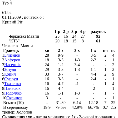
Тур 4
61:92
01.11.2009 , початок о :
Кривий Ріг
1-р
2-р
3-р
4-р
рахунок
Черкаські Мавпи
25
16
24
27
92
"КТУ"
20
18
15
8
61
Черкаські Мавпи
Гравець
хв
2-х
3-х
1-х
пч
пс
1
Близнюк
28
9-9
-
3-5
2
4
2
Алферов
18
3-3
1-3
2-2
-
1
3
Насеннік
24
1-2
3-4
-
-
2
4
Зозуля
29
3-3
1-3
1-1
1
2
5
Копил
33
3-7
-
4-4
2
9
6
Супрун
16
3-3
-
2-4
-
1
7
Ткаченко
16
4-7
-1
-
1
4
8
Панасюк
16
4-4
-
-2
-
1
9
Подоляко
16
1-1
1-3
-
1
-
10
Скрипов
3
-
-
-
-
1
Всього (10)
-
31-39
6-14
12-18
7
25
В середньому
19.9
79.5%
42.9%
66.7%
0.7
2.5
тренер: Холопов
Скорочення:
хв
- час на майданчику,
2х
- 2-очкові (попадання