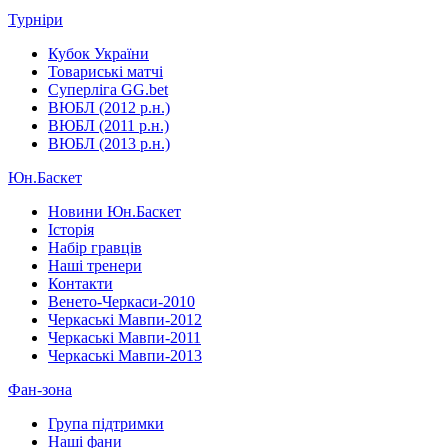
Турніри
Кубок України
Товариські матчі
Суперліга GG.bet
ВЮБЛ (2012 р.н.)
ВЮБЛ (2011 р.н.)
ВЮБЛ (2013 р.н.)
Юн.Баскет
Новини Юн.Баскет
Історія
Набір гравців
Наші тренери
Контакти
Венето-Черкаси-2010
Черкаські Мавпи-2012
Черкаські Мавпи-2011
Черкаські Мавпи-2013
Фан-зона
Група підтримки
Наші фани