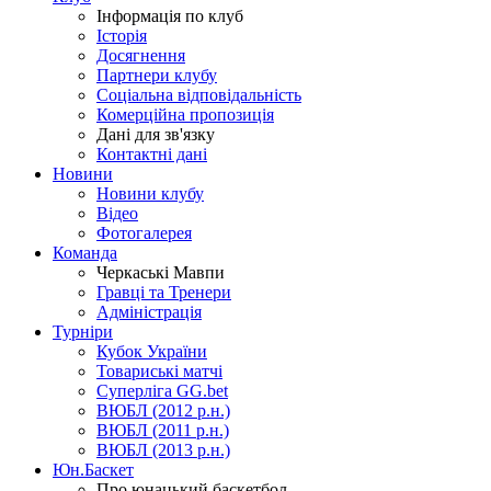
Інформація по клуб
Історія
Досягнення
Партнери клубу
Соціальна відповідальність
Комерційна пропозиція
Дані для зв'язку
Контактні дані
Новини
Новини клубу
Відео
Фотогалерея
Команда
Черкаські Мавпи
Гравці та Тренери
Адміністрація
Турніри
Кубок України
Товариські матчі
Суперліга GG.bet
ВЮБЛ (2012 р.н.)
ВЮБЛ (2011 р.н.)
ВЮБЛ (2013 р.н.)
Юн.Баскет
Про юнацький баскетбол