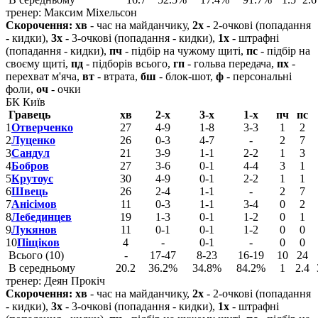
тренер: Максим Міхельсон
Скорочення:
хв
- час на майданчику,
2х
- 2-очкові (попадання
- кидки),
3х
- 3-очкові (попадання - кидки),
1х
- штрафні
(попадання - кидки),
пч
- підбір на чужому щиті,
пс
- підбір на
своєму щиті,
пд
- підборів всього,
гп
- гольва передача,
пх
-
перехват м'яча,
вт
- втрата,
бш
- блок-шот,
ф
- персональні
фоли,
оч
- очки
БК Київ
Гравець
хв
2-х
3-х
1-х
пч
пс
1
Отверченко
27
4-9
1-8
3-3
1
2
2
Луценко
26
0-3
4-7
-
2
7
3
Сандул
21
3-9
1-1
2-2
1
3
4
Бобров
27
3-6
0-1
4-4
3
1
5
Крутоус
30
4-9
0-1
2-2
1
1
6
Швець
26
2-4
1-1
-
2
7
7
Анісімов
11
0-3
1-1
3-4
0
2
8
Лебединцев
19
1-3
0-1
1-2
0
1
9
Лукянов
11
0-1
0-1
1-2
0
0
10
Піщіков
4
-
0-1
-
0
0
Всього (10)
-
17-47
8-23
16-19
10
24
В середньому
20.2
36.2%
34.8%
84.2%
1
2.4
тренер: Деян Прокіч
Скорочення:
хв
- час на майданчику,
2х
- 2-очкові (попадання
- кидки),
3х
- 3-очкові (попадання - кидки),
1х
- штрафні