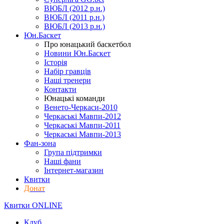
ВЮБЛ (2012 р.н.)
ВЮБЛ (2011 р.н.)
ВЮБЛ (2013 р.н.)
Юн.Баскет
Про юнацький баскетбол
Новини Юн.Баскет
Історія
Набір гравців
Наші тренери
Контакти
Юнацькі команди
Венето-Черкаси-2010
Черкаські Мавпи-2012
Черкаські Мавпи-2011
Черкаські Мавпи-2013
Фан-зона
Група підтримки
Наші фани
Інтернет-магазин
Квитки
Донат
Квитки ONLINE
Клуб