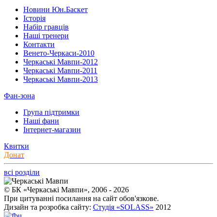
Новини Юн.Баскет
Історія
Набір гравців
Наші тренери
Контакти
Венето-Черкаси-2010
Черкаські Мавпи-2012
Черкаські Мавпи-2011
Черкаські Мавпи-2013
Фан-зона
Група підтримки
Наші фани
Інтернет-магазин
Квитки
Донат
всі розділи
© БК «Черкаські Мавпи», 2006 - 2026
При цитуванні посилання на сайт обов'язкове.
Дизайн та розробка сайту:
Студія «SOLASS»
2012