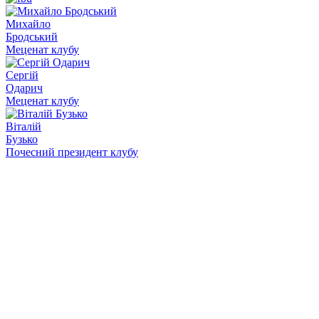
Михайло
Бродський
Меценат клубу
Сергій
Одарич
Меценат клубу
Віталій
Бузько
Почесний президент клубу