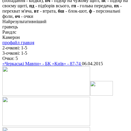
(попадання - кидки),
пч
- підбір на чужому щиті,
пс
- підбір на
своєму щиті,
пд
- підборів всього,
гп
- гольва передача,
пх
-
перехват м'яча,
вт
- втрата,
бш
- блок-шот,
ф
- персональні
фоли,
оч
- очки
Найрезультативніший
гравець
Рандлс
Камерон
профайл гравця
2-очкові:
1-5
3-очкові:
1-5
Очки:
5
«Черкаські Мавпи» - БК «Київ» - 87-74
06.04.2015