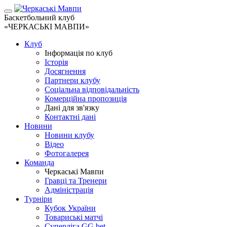
Баскетбольний клуб
«ЧЕРКАСЬКІ МАВПИ»
Клуб
Інформація по клуб
Історія
Досягнення
Партнери клубу
Соціальна відповідальність
Комерційна пропозиція
Дані для зв'язку
Контактні дані
Новини
Новини клубу
Відео
Фотогалерея
Команда
Черкаські Мавпи
Гравці та Тренери
Адміністрація
Турніри
Кубок України
Товариські матчі
Суперліга GG.bet