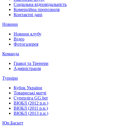
Соціальна відповідальність
Комерційна пропозиція
Контактні дані
Новини
Новини клубу
Відео
Фотогалерея
Команда
Гравці та Тренери
Адміністрація
Турніри
Кубок України
Товариські матчі
Суперліга GG.bet
ВЮБЛ (2012 р.н.)
ВЮБЛ (2011 р.н.)
ВЮБЛ (2013 р.н.)
Юн.Баскет