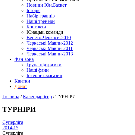
Новини Юн.Баскет
Історія
Набір гравців
Наші тренери
Контакти
Юнацькі команди
Венето-Черкаси-2010
Черкаські Мавпи-2012
Черкаські Мавпи-2011
Черкаські Мавпи-2013
Фан-зона
Група підтримки
Наші фани
Інтернет-магазин
Квитки
Донат
Головна
/
Календар ігор
/
ТУРНІРИ
ТУРНІРИ
Суперліга
2014-15
Суперліга