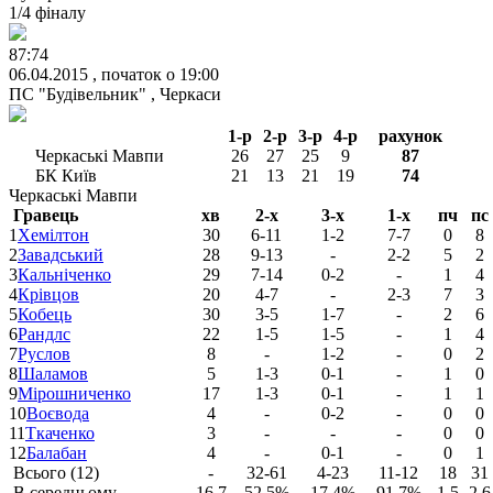
1/4 фіналу
87:74
06.04.2015 , початок о 19:00
ПС "Будівельник" , Черкаси
1-р
2-р
3-р
4-р
рахунок
Черкаські Мавпи
26
27
25
9
87
БК Київ
21
13
21
19
74
Черкаські Мавпи
Гравець
хв
2-х
3-х
1-х
пч
пс
1
Хемілтон
30
6-11
1-2
7-7
0
8
2
Завадський
28
9-13
-
2-2
5
2
3
Кальніченко
29
7-14
0-2
-
1
4
4
Крівцов
20
4-7
-
2-3
7
3
5
Кобець
30
3-5
1-7
-
2
6
6
Рандлс
22
1-5
1-5
-
1
4
7
Руслов
8
-
1-2
-
0
2
8
Шаламов
5
1-3
0-1
-
1
0
9
Мірошниченко
17
1-3
0-1
-
1
1
10
Воєвода
4
-
0-2
-
0
0
11
Ткаченко
3
-
-
-
0
0
12
Балабан
4
-
0-1
-
0
1
Всього (12)
-
32-61
4-23
11-12
18
31
В середньому
16.7
52.5%
17.4%
91.7%
1.5
2.6