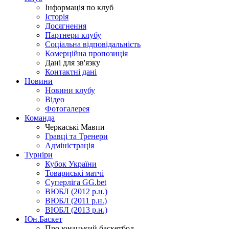
Інформація по клуб
Історія
Досягнення
Партнери клубу
Соціальна відповідальність
Комерційна пропозиція
Дані для зв'язку
Контактні дані
Новини
Новини клубу
Відео
Фотогалерея
Команда
Черкаські Мавпи
Гравці та Тренери
Адміністрація
Турніри
Кубок України
Товариські матчі
Суперліга GG.bet
ВЮБЛ (2012 р.н.)
ВЮБЛ (2011 р.н.)
ВЮБЛ (2013 р.н.)
Юн.Баскет
Про юнацький баскетбол