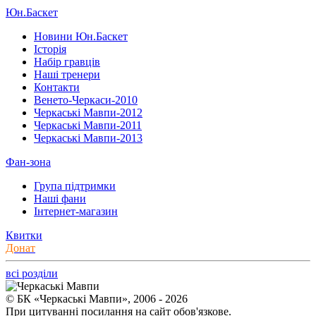
Юн.Баскет
Новини Юн.Баскет
Історія
Набір гравців
Наші тренери
Контакти
Венето-Черкаси-2010
Черкаські Мавпи-2012
Черкаські Мавпи-2011
Черкаські Мавпи-2013
Фан-зона
Група підтримки
Наші фани
Інтернет-магазин
Квитки
Донат
всі розділи
© БК «Черкаські Мавпи», 2006 - 2026
При цитуванні посилання на сайт обов'язкове.