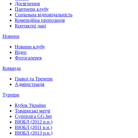
Досягнення
Партнери клубу
Соціальна відповідальність
Комерційна пропозиція
Контактні дані
Новини
Новини клубу
Відео
Фотогалерея
Команда
Гравці та Тренери
Адміністрація
Турніри
Кубок України
Товариські матчі
Суперліга GG.bet
ВЮБЛ (2012 р.н.)
ВЮБЛ (2011 р.н.)
ВЮБЛ (2013 р.н.)