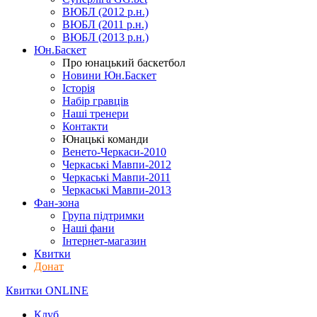
ВЮБЛ (2012 р.н.)
ВЮБЛ (2011 р.н.)
ВЮБЛ (2013 р.н.)
Юн.Баскет
Про юнацький баскетбол
Новини Юн.Баскет
Історія
Набір гравців
Наші тренери
Контакти
Юнацькі команди
Венето-Черкаси-2010
Черкаські Мавпи-2012
Черкаські Мавпи-2011
Черкаські Мавпи-2013
Фан-зона
Група підтримки
Наші фани
Інтернет-магазин
Квитки
Донат
Квитки ONLINE
Клуб