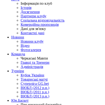
Інформація по клуб
Історія
Досягнення
Партнери клубу
Соціальна відповідальність
Комерційна пропозиція
Дані для зв'язку
Контактні дані
Новини
Новини клубу
Відео
Фотогалерея
Команда
Черкаські Мавпи
Гравці та Тренери
Адміністрація
Турніри
Кубок України
Товариські матчі
Суперліга GG.bet
ВЮБЛ (2012 р.н.)
ВЮБЛ (2011 р.н.)
ВЮБЛ (2013 р.н.)
Юн.Баскет
Про юнацький баскетбол