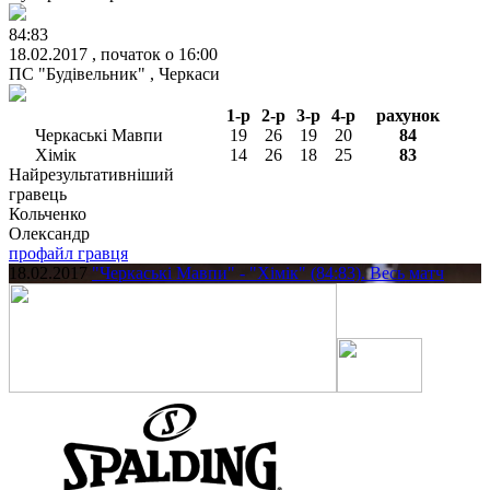
84:83
18.02.2017 , початок о 16:00
ПС "Будівельник" , Черкаси
1-р
2-р
3-р
4-р
рахунок
Черкаські Мавпи
19
26
19
20
84
Хімік
14
26
18
25
83
Найрезультативніший
гравець
Кольченко
Олександр
профайл гравця
18.02.2017
"Черкаські Мавпи" - "Хімік" (84:83). Весь матч