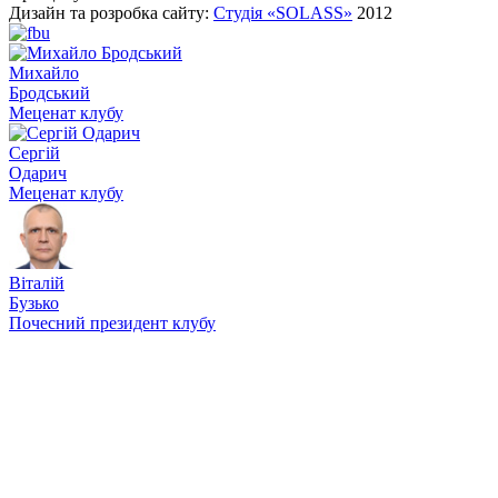
Дизайн та розробка сайту:
Студія «SOLASS»
2012
Михайло
Бродський
Меценат клубу
Сергій
Одарич
Меценат клубу
Віталій
Бузько
Почесний президент клубу