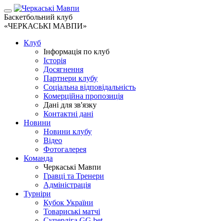
Баскетбольний клуб
«ЧЕРКАСЬКІ МАВПИ»
Клуб
Інформація по клуб
Історія
Досягнення
Партнери клубу
Соціальна відповідальність
Комерційна пропозиція
Дані для зв'язку
Контактні дані
Новини
Новини клубу
Відео
Фотогалерея
Команда
Черкаські Мавпи
Гравці та Тренери
Адміністрація
Турніри
Кубок України
Товариські матчі
Суперліга GG.bet